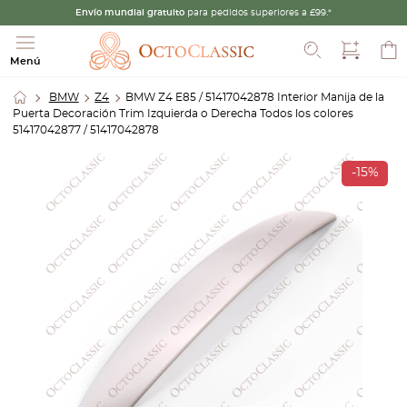
Envío mundial gratuito
para pedidos superiores a £99.*
Buscar
Menú
BMW
Z4
BMW Z4 E85 / 51417042878 Interior Manija de la
Puerta Decoración Trim Izquierda o Derecha Todos los colores
51417042877 / 51417042878
-15%