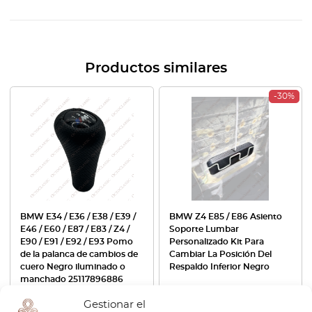
Productos similares
-30%
BMW E34 / E36 / E38 / E39 /
BMW Z4 E85 / E86 Asiento
E46 / E60 / E87 / E83 / Z4 /
Soporte Lumbar
E90 / E91 / E92 / E93 Pomo
Personalizado Kit Para
de la palanca de cambios de
Cambiar La Posición Del
cuero Negro iluminado o
Respaldo Inferior Negro
manchado 25117896886
€
38,40
€
96,00
€
67,20
Gestionar el