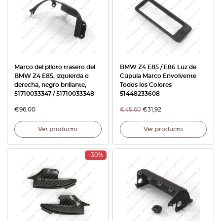
Marco del piloto trasero del
BMW Z4 E85 / E86 Luz de
BMW Z4 E85, izquierda o
Cúpula Marco Envolvente
derecha, negro brillante,
Todos los Colores
51710033347 / 51710033348
51448233608
€
96,00
€
45,60
€
31,92
Ver producto
Ver producto
-30%