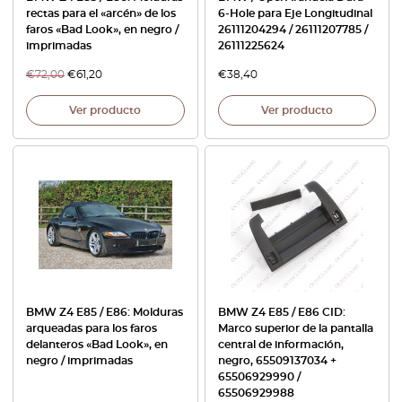
rectas para el «arcén» de los
6-Hole para Eje Longitudinal
faros «Bad Look», en negro /
26111204294 / 26111207785 /
imprimadas
26111225624
€
72,00
€
61,20
€
38,40
Ver producto
Ver producto
BMW Z4 E85 / E86: Molduras
BMW Z4 E85 / E86 CID:
arqueadas para los faros
Marco superior de la pantalla
delanteros «Bad Look», en
central de información,
negro / imprimadas
negro, 65509137034 +
65506929990 /
65506929988