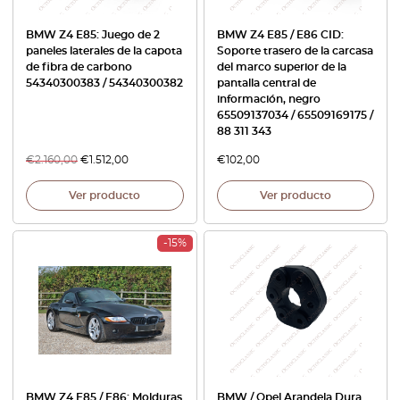
BMW Z4 E85: Juego de 2
BMW Z4 E85 / E86 CID:
paneles laterales de la capota
Soporte trasero de la carcasa
de fibra de carbono
del marco superior de la
54340300383 / 54340300382
pantalla central de
información, negro
65509137034 / 65509169175 /
88 311 343
€
2.160,00
€
1.512,00
€
102,00
Ver producto
Ver producto
-15%
BMW Z4 E85 / E86: Molduras
BMW / Opel Arandela Dura