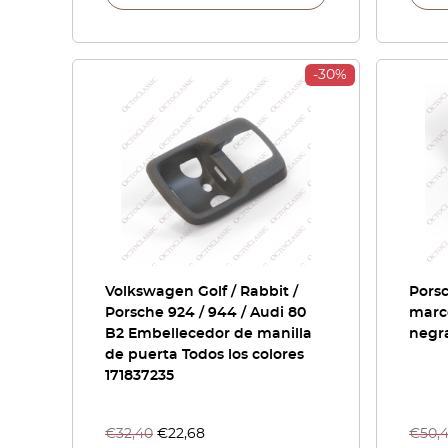
-30%
Volkswagen Golf / Rabbit /
Porsc
Porsche 924 / 944 / Audi 80
marco
B2 Embellecedor de manilla
negr
de puerta Todos los colores
171837235
€
32,40
€
22,68
€
50,