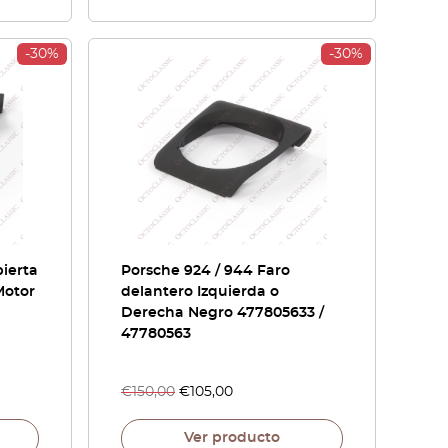
-30%
-30%
ierta
Porsche 924 / 944 Faro
Motor
delantero Izquierda o
Derecha Negro 477805633 /
47780563
€
150,00
€
105,00
Ver producto