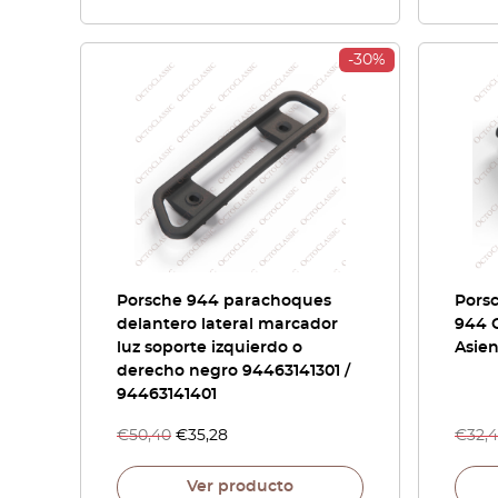
-30%
Porsche 944 parachoques
Porsc
delantero lateral marcador
944 C
luz soporte izquierdo o
Asien
derecho negro 94463141301 /
94463141401
€
50,40
€
35,28
€
32,
Ver producto