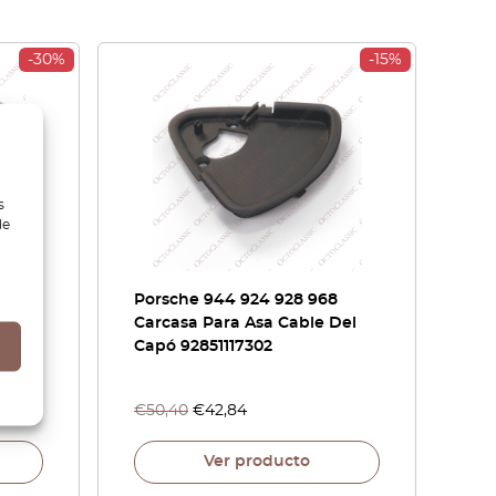
-30%
-15%
s
de
8
Porsche 944 924 928 968
Carcasa Para Asa Cable Del
o
Capó 92851117302
€
50,40
€
42,84
Ver producto