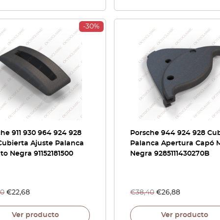
-30%
he 911 930 964 924 928
Porsche 944 924 928 Cub
ubierta Ajuste Palanca
Palanca Apertura Capó 
to Negra 91152181500
Negra 9285111430270B
40
€
22,68
€
38,40
€
26,88
Ver producto
Ver producto