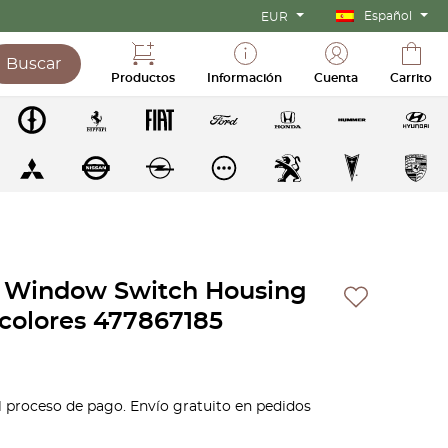
Español
EUR
Buscar
Productos
Información
Cuenta
Carrito
4 Window Switch Housing
 colores 477867185
l proceso de pago. Envío gratuito en pedidos