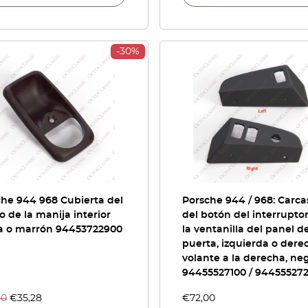
-30%
he 944 968 Cubierta del
Porsche 944 / 968: Carca
 de la manija interior
del botón del interrupto
a o marrón 94453722900
la ventanilla del panel de
puerta, izquierda o dere
volante a la derecha, neg
94455527100 / 944555272
40
€
35,28
€
72,00