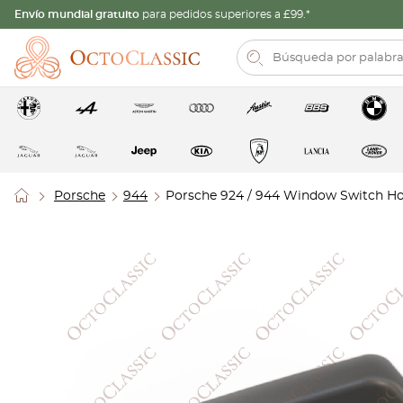
Envío mundial gratuito
para pedidos superiores a £99.*
Porsche
944
Porsche 924 / 944 Window Switch Hou