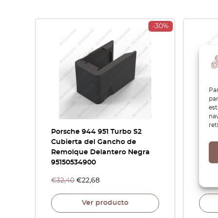
-30%
Par
par
es
nav
ret
Porsche 944 951 Turbo S2
Porsc
Cubierta del Gancho de
Perc
Remolque Delantero Negra
Color
95150534900
€
32,40
€
22,68
€
32,
Ver producto