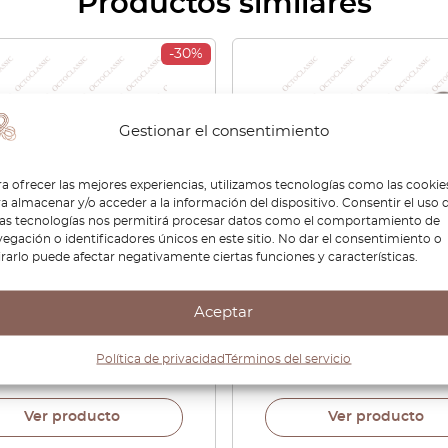
Productos similares
-30%
Gestionar el consentimiento
a ofrecer las mejores experiencias, utilizamos tecnologías como las cookie
a almacenar y/o acceder a la información del dispositivo. Consentir el uso 
tas tecnologías nos permitirá procesar datos como el comportamiento de
egación o identificadores únicos en este sitio. No dar el consentimiento o
irarlo puede afectar negativamente ciertas funciones y características.
he 924 / 944 / Audi 50
Porsche 944 924 928 96
ha Juego De 2 Todos Los
Manija para cable de
Aceptar
es 171857635
liberación del capó Negr
92851117502
Política de privacidad
Términos del servicio
40
€
22,68
€
32,40
€
22,68
Ver producto
Ver producto