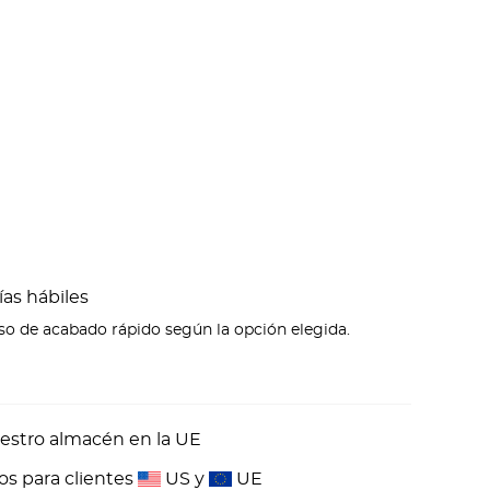
ías hábiles
eso de acabado rápido según la opción elegida.
estro almacén en la UE
os para clientes
US y
UE