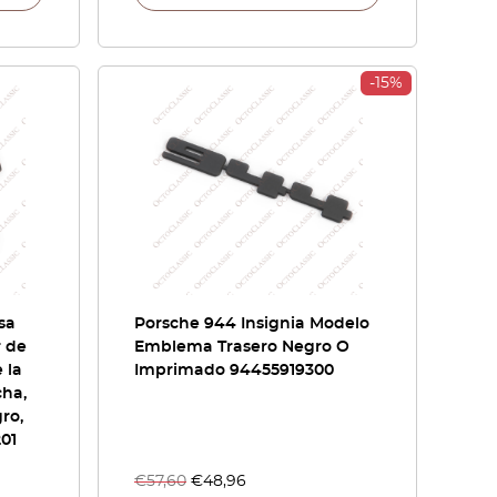
-15%
sa
Porsche 944 Insignia Modelo
r de
Emblema Trasero Negro O
 la
Imprimado 94455919300
cha,
ro,
01
€
57,60
€
48,96