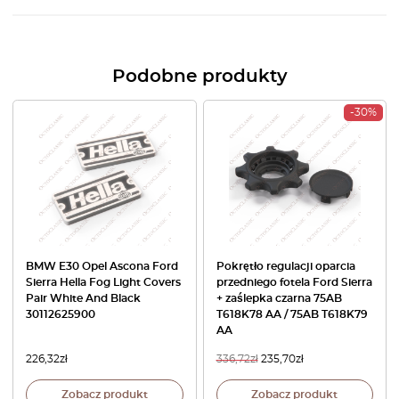
Podobne produkty
-30%
BMW E30 Opel Ascona Ford
Pokrętło regulacji oparcia
Sierra Hella Fog Light Covers
przedniego fotela Ford Sierra
Pair White And Black
+ zaślepka czarna 75AB
30112625900
T618K78 AA / 75AB T618K79
AA
226,32
zł
336,72
zł
235,70
zł
Zobacz produkt
Zobacz produkt