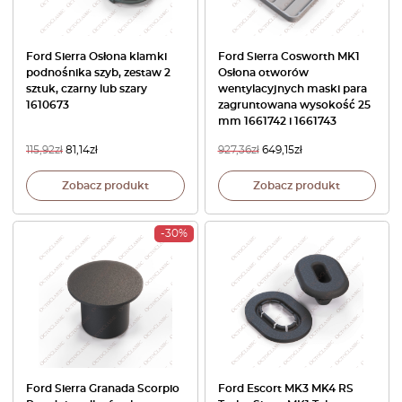
Ford Sierra Osłona klamki
Ford Sierra Cosworth MK1
podnośnika szyb, zestaw 2
Osłona otworów
sztuk, czarny lub szary
wentylacyjnych maski para
1610673
zagruntowana wysokość 25
mm 1661742 i 1661743
115,92
zł
81,14
zł
927,36
zł
649,15
zł
Zobacz produkt
Zobacz produkt
-30%
Ford Sierra Granada Scorpio
Ford Escort MK3 MK4 RS