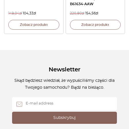
B61634-AAW
149,04
zł
104,33
zł
220,80
zł
154,56
zł
Zobacz produkt
Zobacz produkt
Newsletter
Skąd będziesz wiedział, że wypuściliśmy części dla
Twojego samochodu? Bądź na bieżąco.