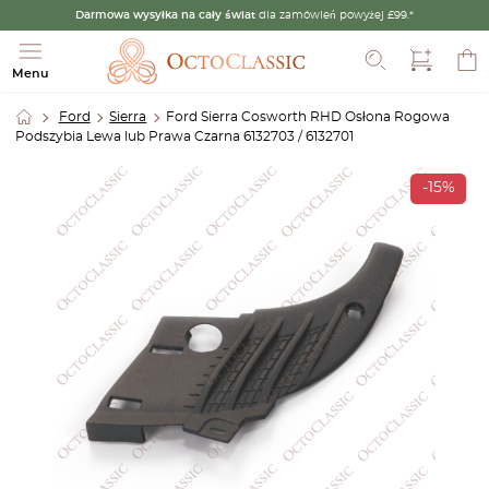
Darmowa wysyłka na cały świat
dla zamówień powyżej £99.*
Szukaj
Menu
Ford
Sierra
Ford Sierra Cosworth RHD Osłona Rogowa
Podszybia Lewa lub Prawa Czarna 6132703 / 6132701
-15%