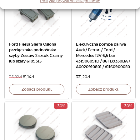
Polityka prywatności
Regulamin
Ford Fiesta Sierra Osłona
Elektryczna pompa paliwa
przełącznika podnośnika
Audi / Ferrari / Ford /
szyby Zestaw 2 sztuk Czarny
Mercedes 12V 6,5 bar
lub szary 6109315
431906091D / 86FB9350BA /
A0020910801 / A1160900050
115,92
zł
81,14
zł
331,20
zł
Zobacz produkt
Zobacz produkt
-30%
-30%