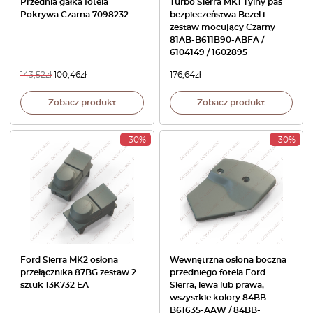
Przednia gałka fotela
Turbo Sierra MK1 Tylny pas
Pokrywa Czarna 7098232
bezpieczeństwa Bezel i
zestaw mocujący Czarny
81AB-B611B90-ABFA /
6104149 / 1602895
143,52
zł
100,46
zł
176,64
zł
Zobacz produkt
Zobacz produkt
-30%
-30%
Ford Sierra MK2 osłona
Wewnętrzna osłona boczna
przełącznika 87BG zestaw 2
przedniego fotela Ford
sztuk 13K732 EA
Sierra, lewa lub prawa,
wszystkie kolory 84BB-
B61635-AAW / 84BB-