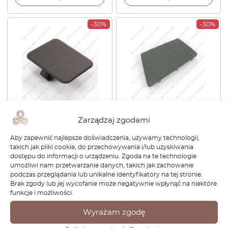
-30%
-30%
Ford Sierra Merkur Dolna
Kratka głośnika deski
Zarządzaj zgodami
Osłona Potencjometru Deski
rozdzielczej Ford Sierra Mk1
Rozdzielczej Lewa lub Prawa
LHD lub RHD Czarny Lub
Aby zapewnić najlepsze doświadczenia, używamy technologii,
Czarna 6098961 83-BG-13K-
Szary 1611053 / 1611056
takich jak pliki cookie, do przechowywania i/lub uzyskiwania
732-BA 6105615
dostępu do informacji o urządzeniu. Zgoda na te technologie
292,56
zł
204,79
zł
579,60
zł
405,72
zł
umożliwi nam przetwarzanie danych, takich jak zachowanie
podczas przeglądania lub unikalne identyfikatory na tej stronie.
Brak zgody lub jej wycofanie może negatywnie wpłynąć na niektóre
Zobacz produkt
Zobacz produkt
funkcje i możliwości.
Wyrażam zgodę
-30%