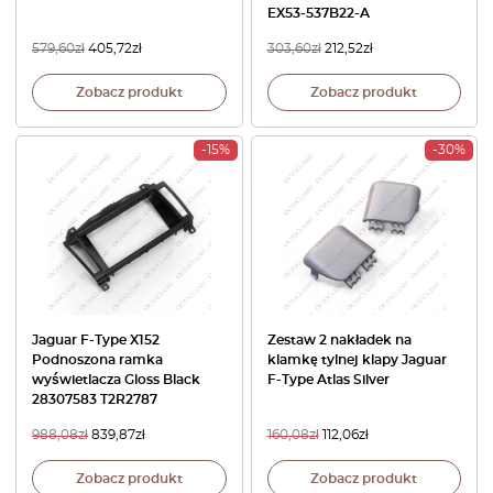
EX53-537B22-A
579,60
zł
405,72
zł
303,60
zł
212,52
zł
Zobacz produkt
Zobacz produkt
-15%
-30%
Jaguar F-Type X152
Zestaw 2 nakładek na
Podnoszona ramka
klamkę tylnej klapy Jaguar
wyświetlacza Gloss Black
F-Type Atlas Silver
28307583 T2R2787
988,08
zł
839,87
zł
160,08
zł
112,06
zł
Zobacz produkt
Zobacz produkt