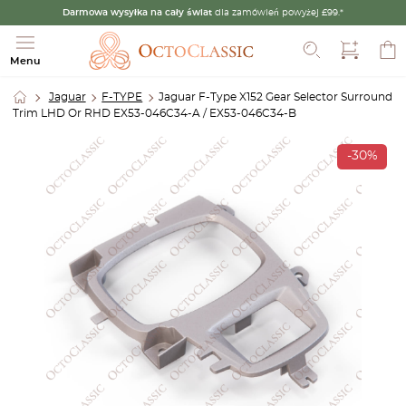
Darmowa wysyłka na cały świat
dla zamówień powyżej £99.*
Szukaj
Menu
Jaguar
F-TYPE
Jaguar F-Type X152 Gear Selector Surround
Trim LHD Or RHD EX53-046C34-A / EX53-046C34-B
-30%