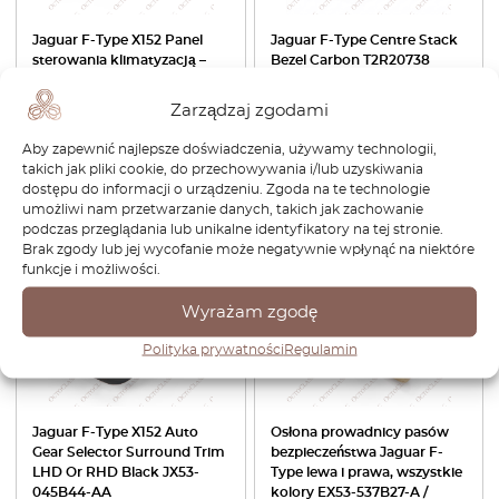
Jaguar F-Type X152 Panel
Jaguar F-Type Centre Stack
sterowania klimatyzacją –
Bezel Carbon T2R20738
ramka czarna T2R20740
EX53045N56AB
EX53046A04BB
Zarządzaj zgodami
287,04
zł
200,93
zł
1.816,08
zł
Aby zapewnić najlepsze doświadczenia, używamy technologii,
takich jak pliki cookie, do przechowywania i/lub uzyskiwania
Zobacz produkt
Zobacz produkt
dostępu do informacji o urządzeniu. Zgoda na te technologie
umożliwi nam przetwarzanie danych, takich jak zachowanie
podczas przeglądania lub unikalne identyfikatory na tej stronie.
-30%
-30%
Brak zgody lub jej wycofanie może negatywnie wpłynąć na niektóre
funkcje i możliwości.
Wyrażam zgodę
Polityka prywatności
Regulamin
Jaguar F-Type X152 Auto
Osłona prowadnicy pasów
Gear Selector Surround Trim
bezpieczeństwa Jaguar F-
LHD Or RHD Black JX53-
Type lewa i prawa, wszystkie
045B44-AA
kolory EX53-537B27-A /