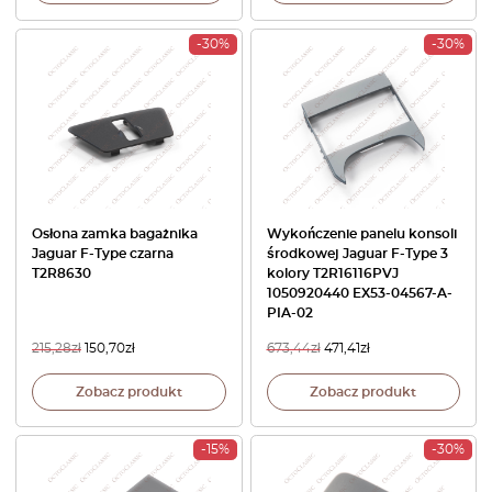
-30%
-30%
Osłona zamka bagażnika
Wykończenie panelu konsoli
Jaguar F-Type czarna
środkowej Jaguar F-Type 3
T2R8630
kolory T2R16116PVJ
1050920440 EX53-04567-A-
PIA-02
215,28
zł
150,70
zł
673,44
zł
471,41
zł
Zobacz produkt
Zobacz produkt
-15%
-30%