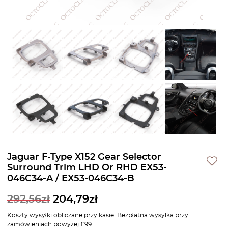
Jaguar F-Type X152 Gear Selector
Surround Trim LHD Or RHD EX53-
046C34-A / EX53-046C34-B
292,56
zł
204,79
zł
Koszty wysyłki obliczane przy kasie. Bezpłatna wysyłka przy
zamówieniach powyżej £99.