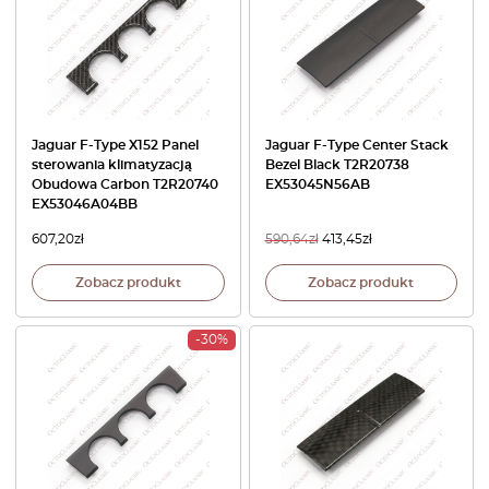
Jaguar F-Type X152 Panel
Jaguar F-Type Center Stack
sterowania klimatyzacją
Bezel Black T2R20738
Obudowa Carbon T2R20740
EX53045N56AB
EX53046A04BB
607,20
zł
590,64
zł
413,45
zł
Zobacz produkt
Zobacz produkt
-30%