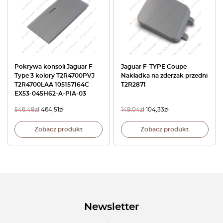
Pokrywa konsoli Jaguar F-
Jaguar F-TYPE Coupe
Type 3 kolory T2R4700PVJ
Nakładka na zderzak przedni
T2R4700LAA 105157164C
T2R2871
EX53-045H62-A-PIA-03
546,48
zł
464,51
zł
149,04
zł
104,33
zł
Zobacz produkt
Zobacz produkt
Newsletter