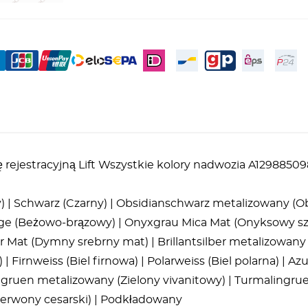
rejestracyjną Lift Wszystkie kolory nadwozia A12988509
wy) | Schwarz (Czarny) | Obsidianschwarz metalizowany 
e (Beżowo-brązowy) | Onyxgrau Mica Mat (Onyksowy sz
Mat (Dymny srebrny mat) | Brillantsilber metalizowany
| Firnweiss (Biel firnowa) | Polarweiss (Biel polarna) | Az
tgruen metalizowany (Zielony vivanitowy) | Turmalingru
erwony cesarski) | Podkładowany