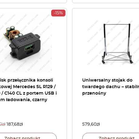
-15%
isk przełącznika konsoli
Uniwersalny stojak do
owej Mercedes SL R129 /
twardego dachu – stabiln
/ C140 CL z portem USB i
przenośny
em ładowania, czarny
0
zł
187,68
zł
579,60
zł
Zobacz produkt
Zobacz produkt