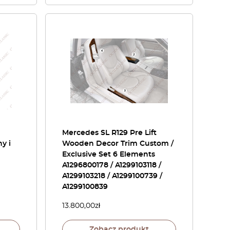
Mercedes SL R129 Pre Lift
y i
Wooden Decor Trim Custom /
Exclusive Set 6 Elements
A1296800178 / A1299103118 /
A1299103218 / A1299100739 /
A1299100839
13.800,00
zł
Zobacz produkt