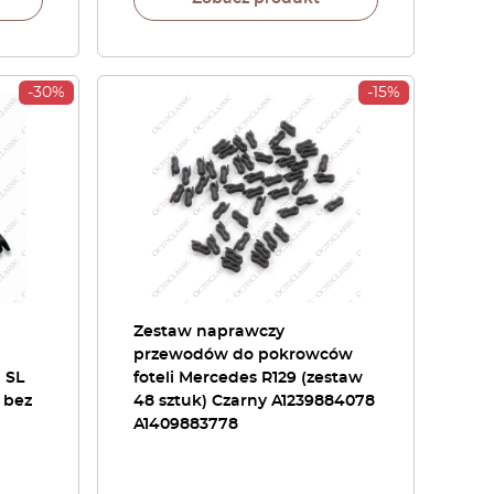
-30%
-15%
Zestaw naprawczy
przewodów do pokrowców
 SL
foteli Mercedes R129 (zestaw
 bez
48 sztuk) Czarny A1239884078
A1409883778