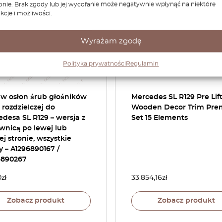
onie. Brak zgody lub jej wycofanie może negatywnie wpłynąć na niektóre
kcje i możliwości.
Wyrażam zgodę
Polityka prywatności
Regulamin
aw osłon śrub głośników
Mercedes SL R129 Pre Lif
 rozdzielczej do
Wooden Decor Trim Pr
desa SL R129 – wersja z
Set 15 Elements
wnicą po lewej lub
j stronie, wszystkie
y – A1296890167 /
6890267
0
zł
33.854,16
zł
Zobacz produkt
Zobacz produkt