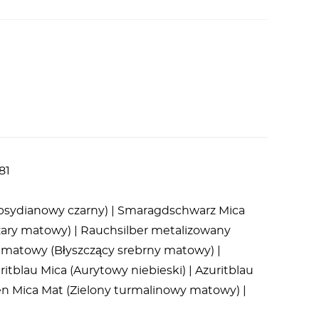
81
(Obsydianowy czarny) | Smaragdschwarz Mica
ary matowy) | Rauchsilber metalizowany
 matowy (Błyszczący srebrny matowy) |
uritblau Mica (Aurytowy niebieski) | Azuritblau
en Mica Mat (Zielony turmalinowy matowy) |