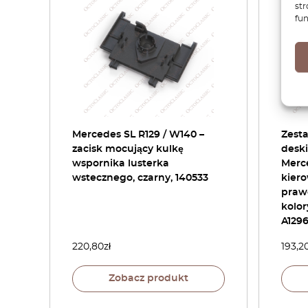
str
fun
Mercedes SL R129 / W140 –
Zest
zacisk mocujący kulkę
deski
wspornika lusterka
Merce
wstecznego, czarny, 140533
kiero
prawe
kolor
A129
220,80
zł
193,2
Zobacz produkt