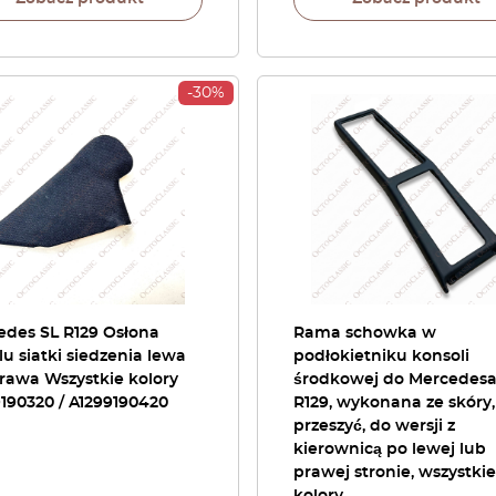
-30%
edes SL R129 Osłona
Rama schowka w
u siatki siedzenia lewa
podłokietniku konsoli
rawa Wszystkie kolory
środkowej do Mercedesa
190320 / A1299190420
R129, wykonana ze skóry,
przeszyć, do wersji z
kierownicą po lewej lub
prawej stronie, wszystkie