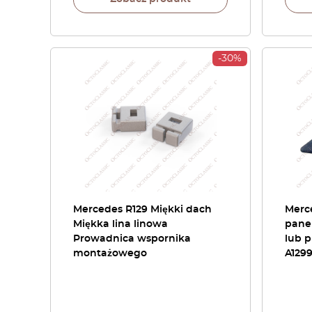
-30%
Mercedes R129 Miękki dach
Merc
Miękka lina linowa
panel
Prowadnica wspornika
lub p
montażowego
A1299