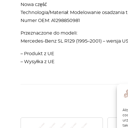
Nowa część
Technologia/Materiał: Modelowanie osadzania 
Numer OEM: A1298850981
Przeznaczone do modeli:
Mercedes-Benz SL R129 (1995–2001) – wersja U
– Produkt z UE
– Wysyłka z UE
Aby
coo
ur
tak