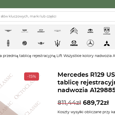
przednią tablicę rejestracyjną Lift Wszystkie kolory nadwozia 
Mercedes R129 US
-15%
tablicę rejestracy
nadwozia A12988
811,44
zł
689,72
zł
Koszty wysyłki obliczane przy k