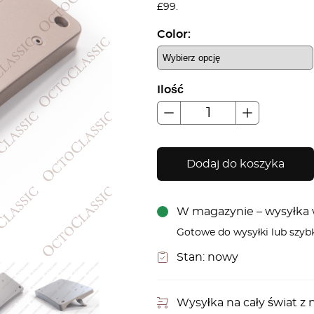
£99.
Color:
Ilość
Dodaj do koszyka
W magazynie – wysyłka w
Gotowe do wysyłki lub szyb
Stan:
nowy
Wysyłka na cały świat 