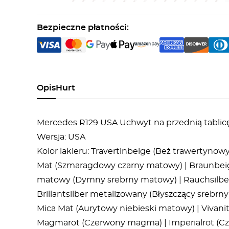
Bezpieczne płatności:
Opis
Hurt
Mercedes R129 USA Uchwyt na przednią tablicę 
Wersja: USA
Kolor lakieru: Travertinbeige (Beż trawertyno
Mat (Szmaragdowy czarny matowy) | Braunbeig
matowy (Dymny srebrny matowy) | Rauchsilber 
Brillantsilber metalizowany (Błyszczący srebrny) 
Mica Mat (Aurytowy niebieski matowy) | Vivani
Magmarot (Czerwony magma) | Imperialrot (Cz