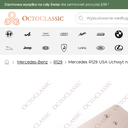
Darmowa wysyłka na cały świat
dla zamówień powyżej £99.*
Mercedes-Benz
R129
Mercedes R129 USA Uchwyt na 