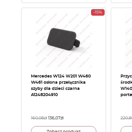
-15%
Mercedes W124 W201 W460
Przyc
W461 osłona przełącznika
środk
szyby dla dzieci czarna
W140 
A1248204910
port
160,08
zł
136,07
zł
220,8
Zobacz produkt