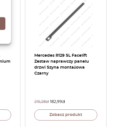
t
Mercedes R129 SL Facelift
emium
Zestaw naprawczy panelu
drzwi Szyna montażowa
Czarny
215,28
zł
182,99
zł
Zobacz produkt