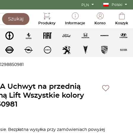
Polski
PLN
Szukaj
Produkty
Informacje
Konto
Koszyk
A1298850981
A Uchwyt na przednią
jną Lift Wszystkie kolory
50981
asie. Bezpłatna wysyłka przy zamówieniach powyżej