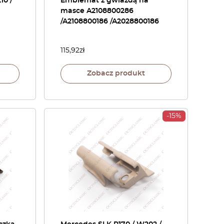
10 /
Emblemat z gwiazdą na
masce A2108800286
/A2108800186 /A2028800186
115,92
zł
Zobacz produkt
-15%