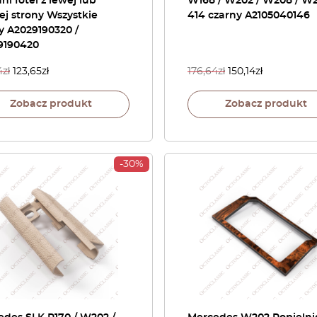
ni fotel z lewej lub
W168 / W202 / W208 / W2
j strony Wszystkie
414 czarny A2105040146
y A2029190320 /
9190420
4
zł
123,65
zł
176,64
zł
150,14
zł
Zobacz produkt
Zobacz produkt
-30%