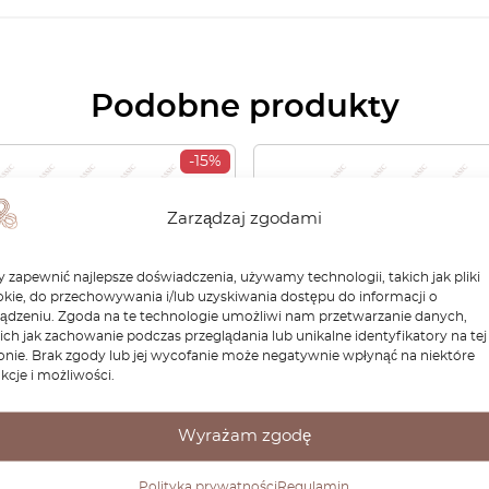
Podobne produkty
-15%
Zarządzaj zgodami
 zapewnić najlepsze doświadczenia, używamy technologii, takich jak pliki
kie, do przechowywania i/lub uzyskiwania dostępu do informacji o
ządzeniu. Zgoda na te technologie umożliwi nam przetwarzanie danych,
ich jak zachowanie podczas przeglądania lub unikalne identyfikatory na tej
onie. Brak zgody lub jej wycofanie może negatywnie wpłynąć na niektóre
kcje i możliwości.
da podłokietnika /
Zestaw 4 uszczelek spód
ask podłokietnika
bocznej Mercedes W202
Wyrażam zgodę
edes W202 Wszystkie
czarny A2026984130
ry A2026800084
A2026984530 A20269842
Polityka prywatności
Regulamin