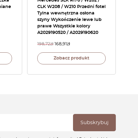
czka
Mercedes SLK R170 / W202 /
niane
CLK W208 / W210 Przedni fotel
Tylna wewnętrzna osłona
szyny Wykończenie lewe lub
prawe Wszystkie kolory
A2029190520 / A2029190620
198,72
zł
168,91
zł
Zobacz produkt