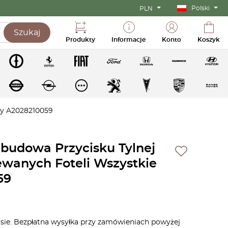
Polski
PLN
Szukaj
Produkty
Informacje
Konto
Koszyk
ry A2028210059
udowa Przycisku Tylnej
ewanych Foteli Wszystkie
59
asie. Bezpłatna wysyłka przy zamówieniach powyżej