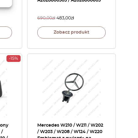
A2028800505 / A2028800605
690,00
zł
483,00
zł
Zobacz produkt
-15%
łony
Mercedes W210 / W211 / W202
 /
/ W203 / W208 / W124 / W220