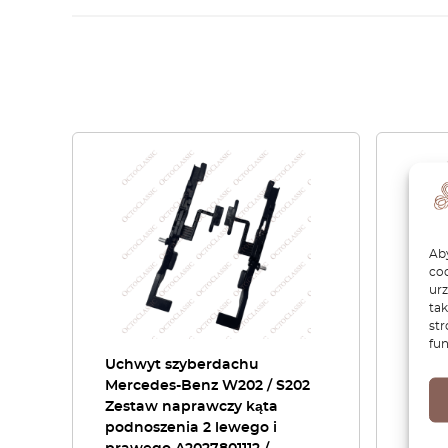
Aby
coo
ur
tak
str
fun
Uchwyt szyberdachu
Bloka
Mercedes-Benz W202 / S202
zatrz
Zestaw naprawczy kąta
Merc
podnoszenia 2 lewego i
kolo