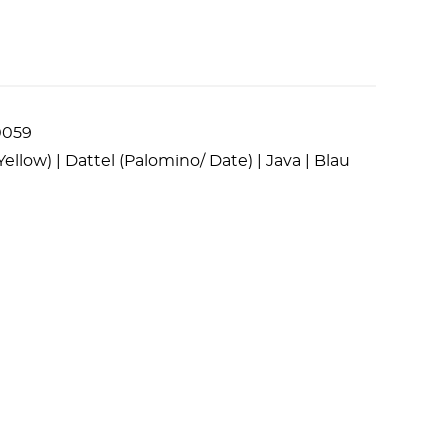
0059
llow) | Dattel (Palomino/ Date) | Java | Blau