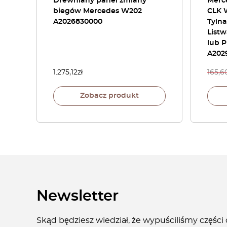
Drewniany panel zmiany
Merce
biegów Mercedes W202
CLK W
A2026830000
Tyln
List
lub P
A202
1.275,12
zł
165,6
Zobacz produkt
Newsletter
Skąd będziesz wiedział, że wypuściliśmy części