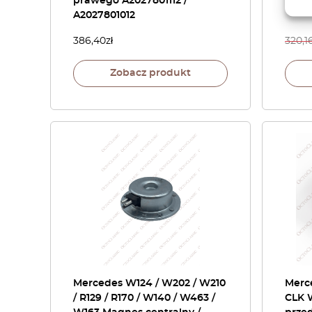
prawego A2027801112 /
A2027801012
386,40
zł
320,1
Zobacz produkt
Mercedes W124 / W202 / W210
Merce
/ R129 / R170 / W140 / W463 /
CLK 