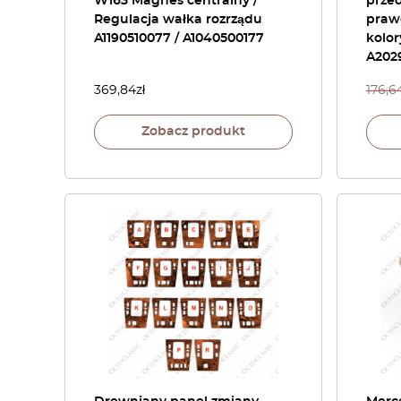
W163 Magnes centralny /
przed
Regulacja wałka rozrządu
prawe
A1190510077 / A1040500177
kolor
A202
369,84
zł
176,6
Zobacz produkt