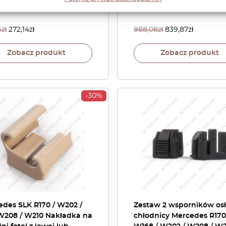
A2026984630
6
zł
272,14
zł
988,08
zł
839,87
zł
Zobacz produkt
Zobacz produkt
-30%
des SLK R170 / W202 /
Zestaw 2 wsporników os
W208 / W210 Nakładka na
chłodnicy Mercedes R170