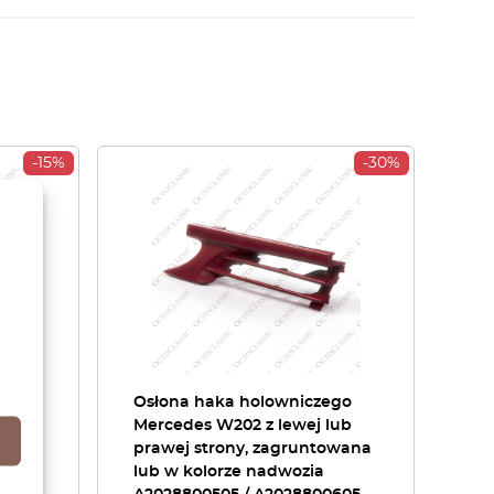
-15%
-30%
nicy
Osłona haka holowniczego
Mercedes W202 z lewej lub
prawej strony, zagruntowana
30
lub w kolorze nadwozia