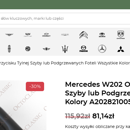
cisku Tylnej Szyby lub Podgrzewanych Foteli Wszystkie Kolo
Mercedes W202 Ob
-30%
Szyby lub Podgrz
Kolory A20282100
115,92
zł
81,14
zł
Koszty wysyłki obliczane przy k