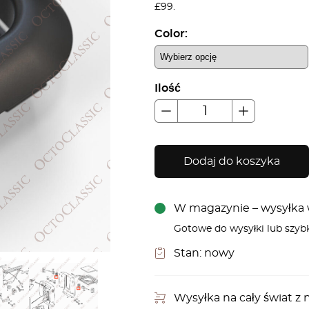
£99.
Color:
Ilość
Dodaj do koszyka
W magazynie – wysyłka w
Gotowe do wysyłki lub szyb
Stan:
nowy
Wysyłka na cały świat 