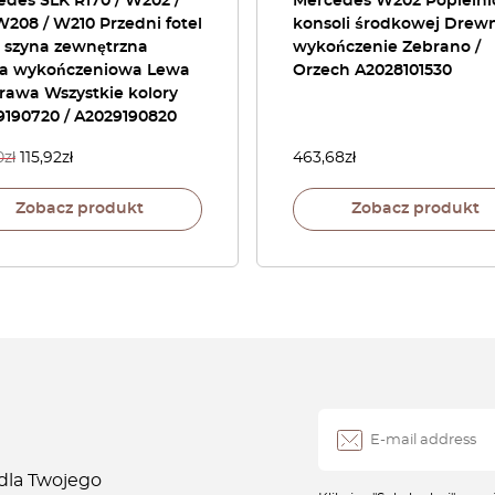
des SLK R170 / W202 /
Mercedes W202 Popielni
208 / W210 Przedni fotel
konsoli środkowej Drew
a szyna zewnętrzna
wykończenie Zebrano /
wa wykończeniowa Lewa
Orzech A2028101530
rawa Wszystkie kolory
9190720 / A2029190820
0
zł
115,92
zł
463,68
zł
Zobacz produkt
Zobacz produkt
 dla Twojego