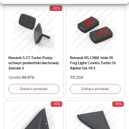
-30%
Renault 5 GT Turbo Pusty
Renault R5 CIBIE Iode 35
uchwyt podsufitki dachowej
Fog Light Covers Turbo Or
Zestaw 2
Alpine Set Of 2
126,96
zł
88,87
zł
331,20
zł
Zobacz produkt
Zobacz produkt
-15%
-15%