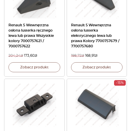
Renault 5 Wewnętrzna
Renault 5 Wewnętrzna
osłona lusterka ręcznego
osłona lusterka
lewa lub prawa Wszystkie
elektrycznego lewa lub
kolory 7000757621 /
prawa Kolory 7700757679 /
7000757622
7700757680
204,24
zł
173,60
zł
198,72
zł
168,91
zł
Zobacz produkt
Zobacz produkt
-15%