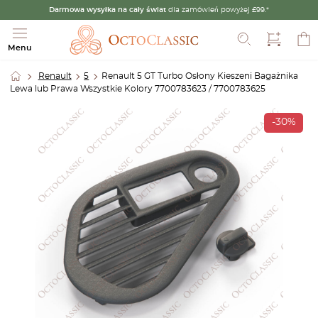
Darmowa wysyłka na cały świat
dla zamówień powyżej £99.*
Szukaj
Menu
Renault
5
Renault 5 GT Turbo Osłony Kieszeni Bagażnika
Lewa lub Prawa Wszystkie Kolory 7700783623 / 7700783625
-30%