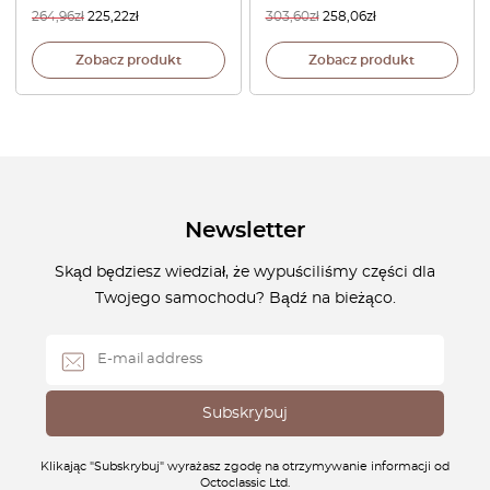
264,96
zł
225,22
zł
303,60
zł
258,06
zł
Zobacz produkt
Zobacz produkt
Newsletter
Skąd będziesz wiedział, że wypuściliśmy części dla
Twojego samochodu? Bądź na bieżąco.
Klikając "Subskrybuj" wyrażasz zgodę na otrzymywanie informacji od
Octoclassic Ltd.