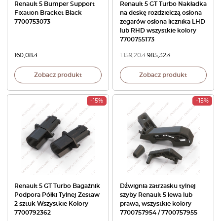
Renault 5 Bumper Support
Renault 5 GT Turbo Nakładka
Fixation Bracket Black
na deskę rozdzielczą osłona
7700753073
zegarów osłona licznika LHD
lub RHD wszystkie kolory
7700755173
160,08
zł
1.159,20
zł
985,32
zł
Zobacz produkt
Zobacz produkt
-15%
-15%
Renault 5 GT Turbo Bagażnik
Dźwignia zatrzasku tylnej
Podpora Półki Tylnej Zestaw
szyby Renault 5 lewa lub
2 sztuk Wszystkie Kolory
prawa, wszystkie kolory
7700792362
7700757954 / 7700757955