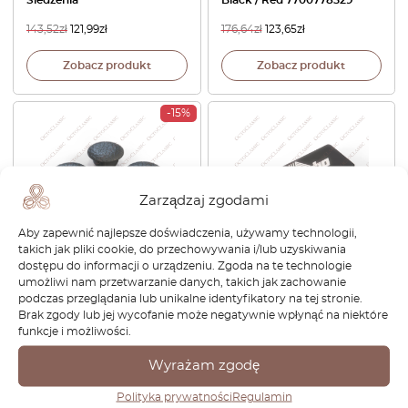
143,52
zł
121,99
zł
176,64
zł
123,65
zł
Zobacz produkt
Zobacz produkt
-15%
Zarządzaj zgodami
Aby zapewnić najlepsze doświadczenia, używamy technologii,
takich jak pliki cookie, do przechowywania i/lub uzyskiwania
dostępu do informacji o urządzeniu. Zgoda na te technologie
Renault 5 GT Turbo Zestaw 4
Renault 5 MKII 9 11 MKII 19 21
umożliwi nam przetwarzanie danych, takich jak zachowanie
śrub zaślepiających słupek A
25 Fog Light Covers GT
podczas przeglądania lub unikalne identyfikatory na tej stronie.
we wszystkich kolorach
Turbo Set Of 2 Variants
Brak zgody lub jej wycofanie może negatywnie wpłynąć na niektóre
7703074222
funkcje i możliwości.
149,04
zł
126,68
zł
270,48
zł
Wyrażam zgodę
Zobacz produkt
Zobacz produkt
Polityka prywatności
Regulamin