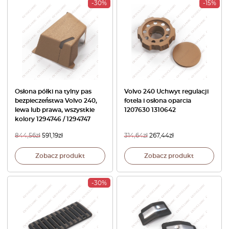
-30%
-15%
Osłona półki na tylny pas
Volvo 240 Uchwyt regulacji
bezpieczeństwa Volvo 240,
fotela i osłona oparcia
lewa lub prawa, wszystkie
1207630 1310642
kolory 1294746 / 1294747
844,56
zł
591,19
zł
314,64
zł
267,44
zł
Zobacz produkt
Zobacz produkt
-30%