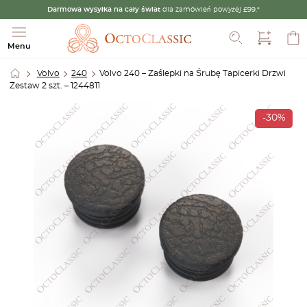
Darmowa wysyłka na cały świat
dla zamówień powyżej £99.*
Szukaj
Menu
Volvo
240
Volvo 240 – Zaślepki na Śrubę Tapicerki Drzwi
Zestaw 2 szt. – 1244811
-30%