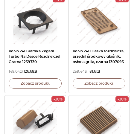
Volvo 240 Ramka Zegara
Volvo 240 Deska rozdzielcza,
Turbo Na Desce Rozdzielczej
przedni środkowy głośnik,
Czarna 1259730
osłona grilla, czarna 1307095
149,04
zł
126,68
zł
259,44
zł
181,61
zł
Zobacz produkt
Zobacz produkt
-30%
-30%