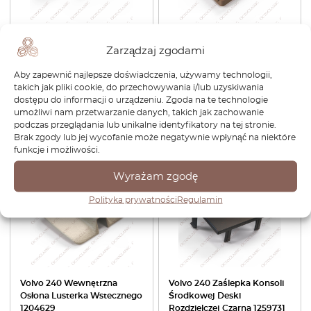
Volvo 245 Wagon Osłona
Volvo 240 Przednia Pokrywa
Zarządzaj zgodami
trzeciego światła
Głośnika Drzwi Wszystkie
hamowania Wszystkie
Kolory 1264759
Aby zapewnić najlepsze doświadczenia, używamy technologii,
kolory 1312853
takich jak pliki cookie, do przechowywania i/lub uzyskiwania
380,88
zł
266,62
zł
303,60
zł
212,52
zł
dostępu do informacji o urządzeniu. Zgoda na te technologie
umożliwi nam przetwarzanie danych, takich jak zachowanie
podczas przeglądania lub unikalne identyfikatory na tej stronie.
Zobacz produkt
Zobacz produkt
Brak zgody lub jej wycofanie może negatywnie wpłynąć na niektóre
funkcje i możliwości.
-15%
-30%
Wyrażam zgodę
Polityka prywatności
Regulamin
Volvo 240 Wewnętrzna
Volvo 240 Zaślepka Konsoli
Osłona Lusterka Wstecznego
Środkowej Deski
1204629
Rozdzielczej Czarna 1259731