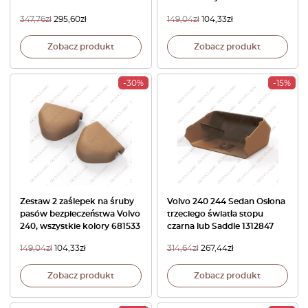
347,76
zł
295,60
zł
149,04
zł
104,33
zł
Zobacz produkt
Zobacz produkt
-30%
-15%
Zestaw 2 zaślepek na śruby
Volvo 240 244 Sedan Osłona
pasów bezpieczeństwa Volvo
trzeciego światła stopu
240, wszystkie kolory 681533
czarna lub Saddle 1312847
149,04
zł
104,33
zł
314,64
zł
267,44
zł
Zobacz produkt
Zobacz produkt