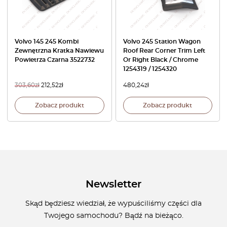
Volvo 145 245 Kombi
Volvo 245 Station Wagon
Zewnętrzna Kratka Nawiewu
Roof Rear Corner Trim Left
Powietrza Czarna 3522732
Or Right Black / Chrome
1254319 / 1254320
303,60
zł
212,52
zł
480,24
zł
Zobacz produkt
Zobacz produkt
Newsletter
Skąd będziesz wiedział, że wypuściliśmy części dla
Twojego samochodu? Bądź na bieżąco.