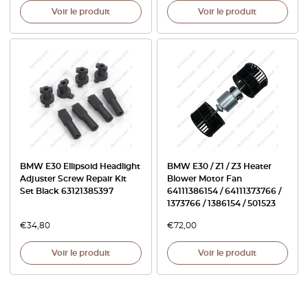
Voir le produit
Voir le produit
BMW E30 Ellipsoid Headlight
BMW E30 / Z1 / Z3 Heater
Adjuster Screw Repair Kit
Blower Motor Fan
Set Black 63121385397
64111386154 / 64111373766 /
1373766 / 1386154 / 501523
€
34,80
€
72,00
Voir le produit
Voir le produit