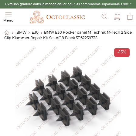
Livraison gratuite dans le monde entier
pour les commandes supérieures à 99£. *
Recherche
Menu
BMW
E30
BMW E30 Rocker panel M Technik M-Tech 2 Side
Clip Klammer Repair Kit Set of 18 Black 51162239735
-15%