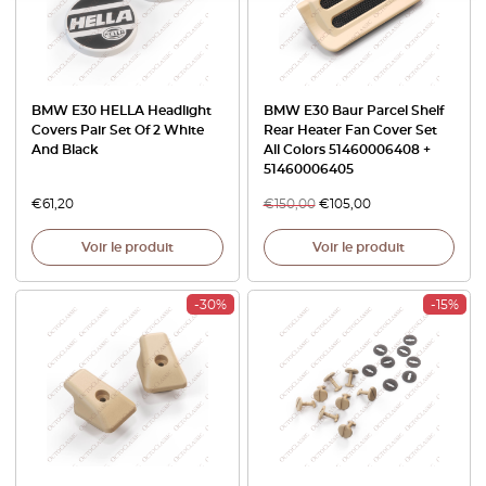
BMW E30 HELLA Headlight
BMW E30 Baur Parcel Shelf
Covers Pair Set Of 2 White
Rear Heater Fan Cover Set
And Black
All Colors 51460006408 +
51460006405
€
61,20
€
150,00
€
105,00
Voir le produit
Voir le produit
-30%
-15%