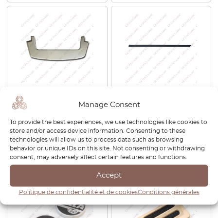
BMW E30 Cabriolet Folding
BMW E30 Sedan Garniture
Manage Consent
Roof Compartment Eco-
de vitre intérieure avant
Leather All Colors
gauche ou droite
To provide the best experiences, we use technologies like cookies to
51211906845 / 51211906846
store and/or access device information. Consenting to these
€
315,60
€
63,60
technologies will allow us to process data such as browsing
behavior or unique IDs on this site. Not consenting or withdrawing
consent, may adversely affect certain features and functions.
Voir le produit
Voir le produit
Accept
-30%
Politique de confidentialité et de cookies
Conditions générales