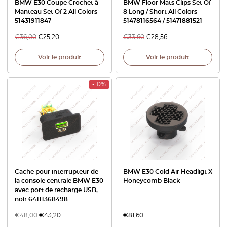
BMW E30 Coupe Crochet à
BMW Floor Mats Clips Set Of
Manteau Set Of 2 All Colors
8 Long / Short All Colors
51431911847
51478116564 / 51471881521
€
36,00
€
25,20
€
33,60
€
28,56
Voir le produit
Voir le produit
-10%
Cache pour interrupteur de
BMW E30 Cold Air Headligt X
la console centrale BMW E30
Honeycomb Black
avec port de recharge USB,
noir 64111368498
€
48,00
€
43,20
€
81,60