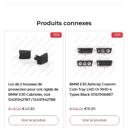
Produits connexes
-15%
-15%
Lot de 2 housses de
BMW E30 Ashtray Custom
protection pour toit rigide de
Coin Tray LHD Or RHD 4
BMW E30 Cabriolet, noir
Types Black 51161906887
51431942787 / 51431942788
€
48,00
€
40,80
€
108,00
€
91,80
Voir le produit
Voir le produit