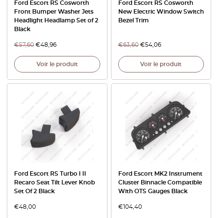
Ford Escort RS Cosworth
Ford Escort RS Cosworth
Front Bumper Washer Jets
New Electric Window Switch
Headlight Headlamp Set of 2
Bezel Trim
Black
€
57,60
€
48,96
€
63,60
€
54,06
Voir le produit
Voir le produit
Ford Escort RS Turbo I II
Ford Escort MK2 Instrument
Recaro Seat Tilt Lever Knob
Cluster Binnacle Compatible
Set Of 2 Black
With OTS Gauges Black
€
48,00
€
104,40