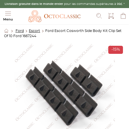
Livraison gratuite dans le monde entier
pour les commandes supérieures à 99£. *
Recherche
Menu
Ford
Escort
Ford Escort Cosworth Side Body Kit Clip Set
Of 10 Ford 1667244
-15%