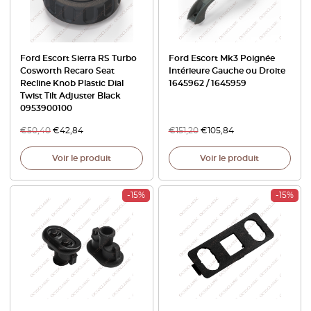
Ford Escort Sierra RS Turbo
Ford Escort Mk3 Poignée
Cosworth Recaro Seat
Intérieure Gauche ou Droite
Recline Knob Plastic Dial
1645962 / 1645959
Twist Tilt Adjuster Black
0953900100
€
50,40
€
42,84
€
151,20
€
105,84
Voir le produit
Voir le produit
-15%
-15%