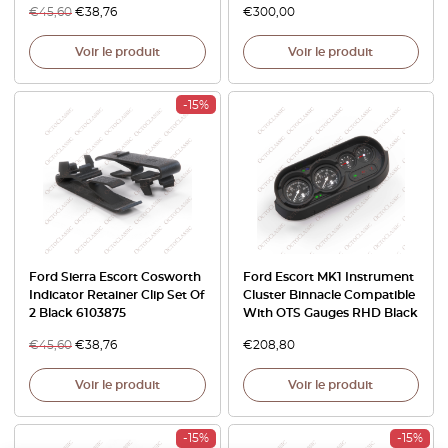
€
45,60
€
38,76
€
300,00
Voir le produit
Voir le produit
-15%
Ford Sierra Escort Cosworth
Ford Escort MK1 Instrument
Indicator Retainer Clip Set Of
Cluster Binnacle Compatible
2 Black 6103875
With OTS Gauges RHD Black
€
45,60
€
38,76
€
208,80
Voir le produit
Voir le produit
-15%
-15%