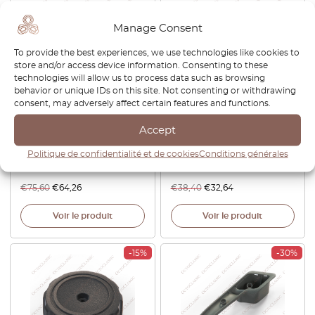
Manage Consent
To provide the best experiences, we use technologies like cookies to
store and/or access device information. Consenting to these
technologies will allow us to process data such as browsing
behavior or unique IDs on this site. Not consenting or withdrawing
consent, may adversely affect certain features and functions.
Ford Escort RS Cosworth
Ford Sierra Cosworth Mk1
Front Bumper Clip Noir Set
Mk2 / Escort Mk3 Capuchon
Accept
Of 4 Ford 6123961
de console centrale 83BB
A04712 / 1661220 Set Of 2
Politique de confidentialité et de cookies
Conditions générales
Black
€
75,60
€
64,26
€
38,40
€
32,64
Voir le produit
Voir le produit
-15%
-30%