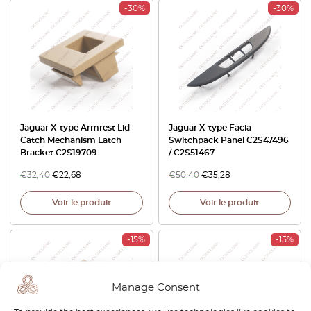
-30%
-30%
Jaguar X-type Armrest Lid
Jaguar X-type Facia
Catch Mechanism Latch
Switchpack Panel C2S47496
Bracket C2S19709
/ C2S51467
€
32,40
€
22,68
€
50,40
€
35,28
Voir le produit
Voir le produit
-15%
-15%
Manage Consent