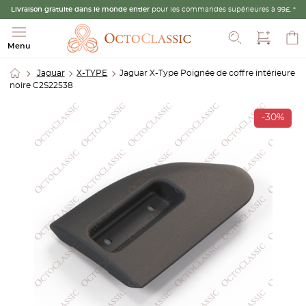
Livraison gratuite dans le monde entier
pour les commandes supérieures à 99£. *
Recherche
Menu
Jaguar
X-TYPE
Jaguar X-Type Poignée de coffre intérieure
noire C2S22538
-30%