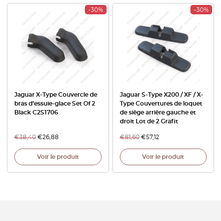
-30%
-30%
Jaguar X-Type Couvercle de
Jaguar S-Type X200 / XF / X-
bras d’essuie-glace Set Of 2
Type Couvertures de loquet
Black C2S1706
de siège arrière gauche et
droit Lot de 2 Grafit
€
38,40
€
26,88
€
81,60
€
57,12
Voir le produit
Voir le produit