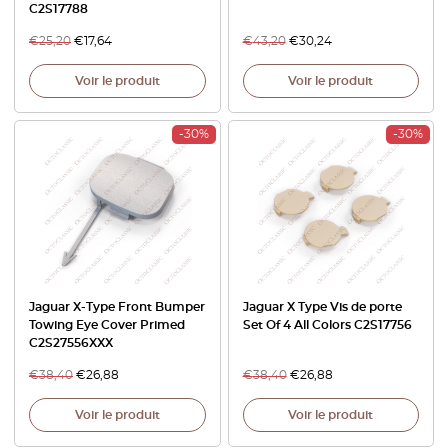
C2S17788
€
25,20
€
17,64
€
43,20
€
30,24
Voir le produit
Voir le produit
-30%
-30%
Jaguar X-Type Front Bumper
Jaguar X Type Vis de porte
Towing Eye Cover Primed
Set Of 4 All Colors C2S17756
C2S27556XXX
€
38,40
€
26,88
€
38,40
€
26,88
Voir le produit
Voir le produit