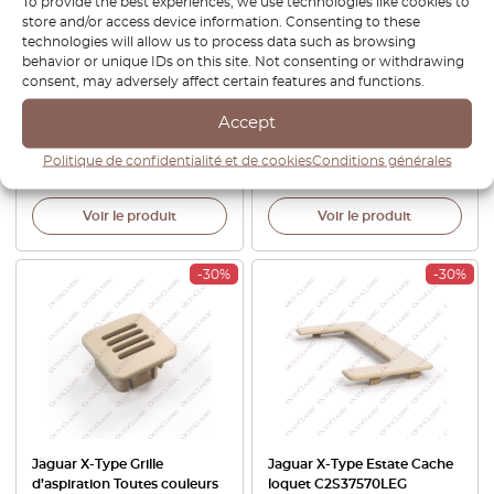
To provide the best experiences, we use technologies like cookies to
store and/or access device information. Consenting to these
technologies will allow us to process data such as browsing
behavior or unique IDs on this site. Not consenting or withdrawing
Jaguar X-Type Crochets de
Jaguar X-Type Couvercle de
consent, may adversely affect certain features and functions.
Couverture de Coffre Arrière
lave-phares gauche et droit
Jeu de 2 C2S43221 C2S43222
jet de lavage C2S13245XXX /
Accept
C2S13246XXX
Politique de confidentialité et de cookies
Conditions générales
€
50,40
€
42,84
€
63,60
€
54,06
Voir le produit
Voir le produit
-30%
-30%
Jaguar X-Type Grille
Jaguar X-Type Estate Cache
d’aspiration Toutes couleurs
loquet C2S37570LEG