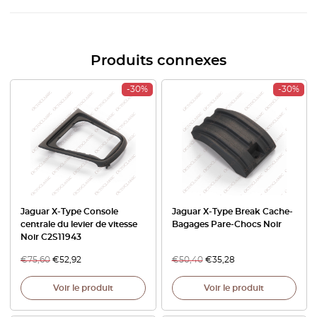
Produits connexes
-30%
-30%
Jaguar X-Type Console
Jaguar X-Type Break Cache-
centrale du levier de vitesse
Bagages Pare-Chocs Noir
Noir C2S11943
€
75,60
€
52,92
€
50,40
€
35,28
Voir le produit
Voir le produit