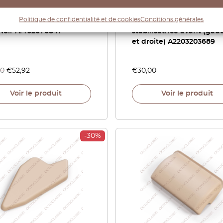
edes S W140 Indicateur
Mercedes Classe S W140 
Politique de confidentialité et de cookies
Conditions générales
hangement de vitesse
W220 : jeu de 2 bras de 
Noir A1402670847
stabilisatrice avant (gau
et droite) A2203203689
60
€
52,92
€
30,00
Voir le produit
Voir le produit
-30%