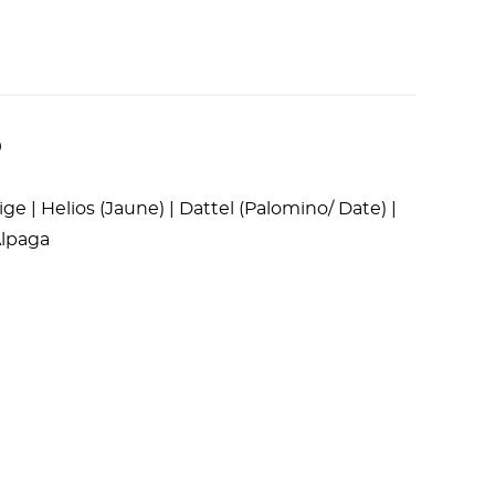
9
e | Helios (Jaune) | Dattel (Palomino/ Date) |
Alpaga