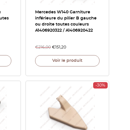
u
Mercedes W140 Garniture
outes
inférieure du pilier B gauche
ou droite toutes couleurs
A1406920322 / A1406920422
€
216,00
€
151,20
Voir le produit
-30%