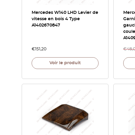
Mercedes W140 LHD Levier de
Merc
vitesse en bois 4 Type
Garni
A1402670847
gauch
coule
A140
€
151,20
€
48,
Voir le produit