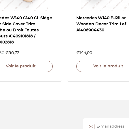
edes W140 C140 CL Siège
Mercedes W140 B-Pillar
 Side Cover Trim
Wooden Decor Trim Lef
he ou Droit Toutes
A1406904430
urs A1409101818 /
9102818
,60
€
90,72
€
144,00
Voir le produit
Voir le produit