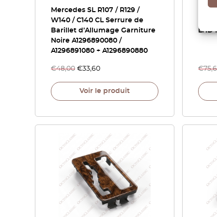
Mercedes SL R107 / R129 /
Merc
W140 / C140 CL Serrure de
de c
Barillet d’Allumage Garniture
LHD 
Noire A1296890080 /
A1296891080 + A1296890880
€
48,00
€
33,60
€
75,
Voir le produit