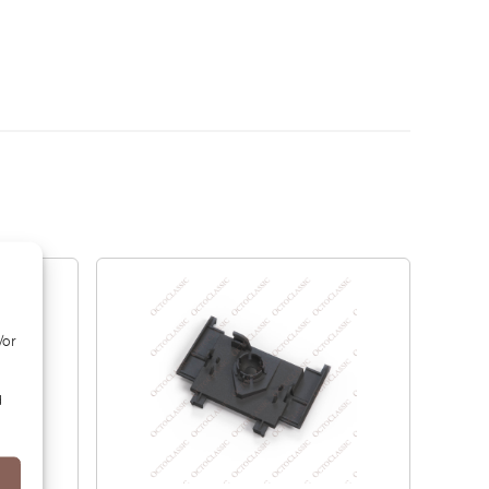
/or
d