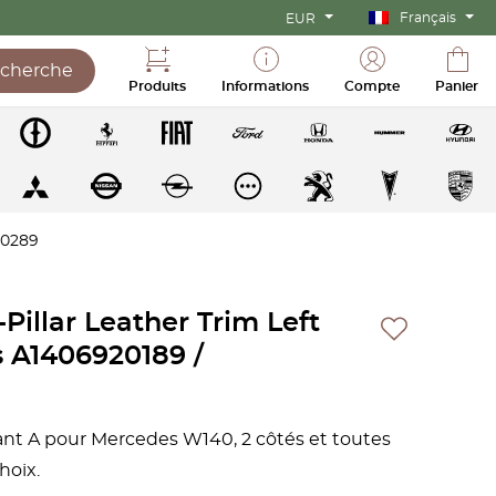
Français
EUR
cherche
Produits
Informations
Compte
Panier
20289
illar Leather Trim Left
s A1406920189 /
nt A pour Mercedes W140, 2 côtés et toutes
hoix.