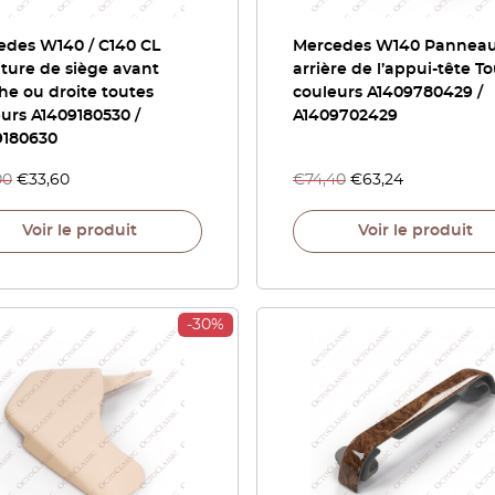
edes W140 / C140 CL
Mercedes W140 Pannea
ture de siège avant
arrière de l’appui-tête T
e ou droite toutes
couleurs A1409780429 /
urs A1409180530 /
A1409702429
9180630
00
€
33,60
€
74,40
€
63,24
Voir le produit
Voir le produit
-30%