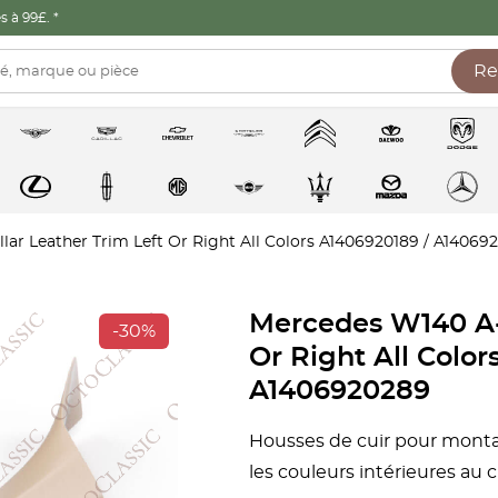
 à 99£. *
Re
lar Leather Trim Left Or Right All Colors A1406920189 / A14069
Mercedes W140 A-P
-30%
Or Right All Color
A1406920289
Housses de cuir pour monta
les couleurs intérieures au c