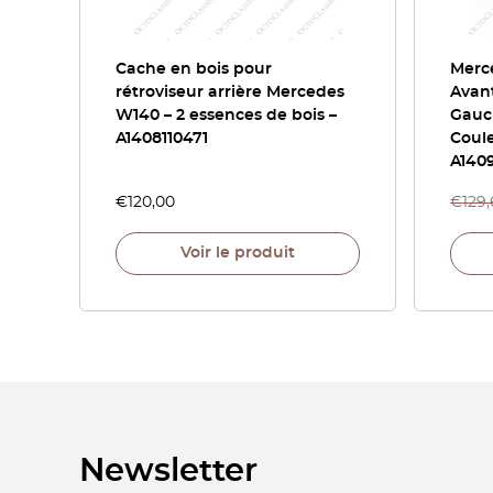
Cache en bois pour
Merc
rétroviseur arrière Mercedes
Avant
W140 – 2 essences de bois –
Gauc
A1408110471
Coule
A140
€
120,00
€
129
Voir le produit
Newsletter