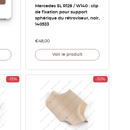
/
Mercedes SL R129 / W140 : clip
barre
de fixation pour support
che
sphérique du rétroviseur, noir,
140533
€
48,00
Voir le produit
-15%
-30%