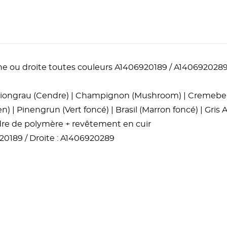
he ou droite toutes couleurs A1406920189 / A140692028
| Oriongrau (Cendre) | Champignon (Mushroom) | Cremebeig
n) | Pinengrun (Vert foncé) | Brasil (Marron foncé) | Gris 
udre de polymère + revêtement en cuir
0189 / Droite : A1406920289