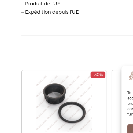
– Produit de l’UE
– Expédition depuis l’UE
-30%
To 
acc
pro
con
fun