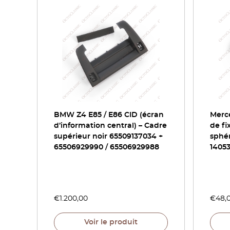
BMW Z4 E85 / E86 CID (écran
Merce
d’information central) – Cadre
de fi
supérieur noir 65509137034 +
sphér
65506929990 / 65506929988
1405
€
1.200,00
€
48,
Voir le produit