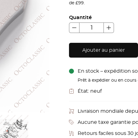
de £99.
Quantité
Ajouter au panier
En stock – expédition sou
Prêt à expédier ou en cours d
État:
neuf
Livraison mondiale depu
Aucune taxe garantie pou
Retours faciles sous 30