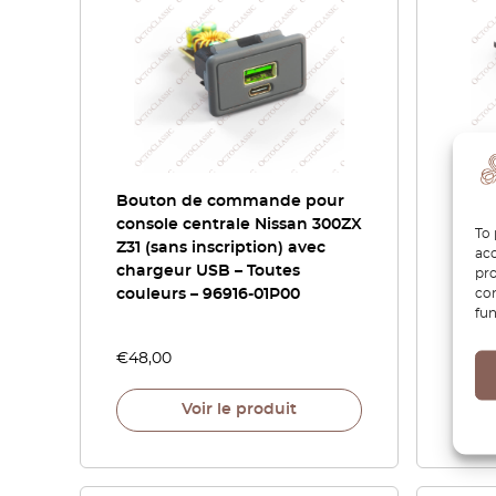
Bouton de commande pour
BMW 
console centrale Nissan 300ZX
d’inf
To 
Z31 (sans inscription) avec
Suppo
acc
chargeur USB – Toutes
cadre
pro
con
couleurs – 96916-01P00
65509
fun
88 31
€
48,00
€
102
Voir le produit