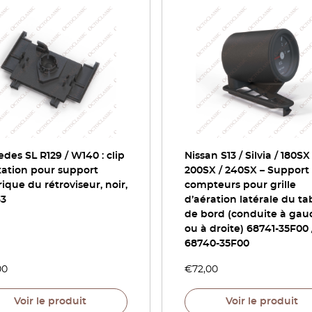
des SL R129 / W140 : clip
Nissan S13 / Silvia / 180SX 
xation pour support
200SX / 240SX – Support
ique du rétroviseur, noir,
compteurs pour grille
33
d’aération latérale du t
de bord (conduite à gau
ou à droite) 68741-35F00 
68740-35F00
00
€
72,00
Voir le produit
Voir le produit