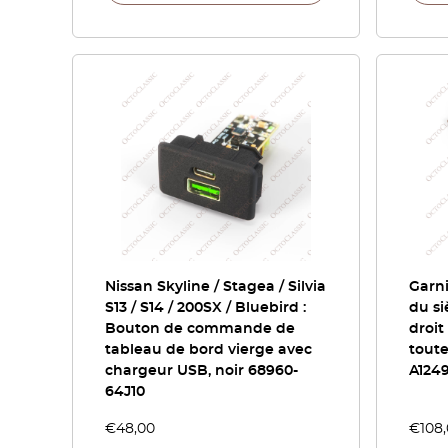
Nissan Skyline / Stagea / Silvia
Garni
S13 / S14 / 200SX / Bluebird :
du s
Bouton de commande de
droit
tableau de bord vierge avec
toute
chargeur USB, noir 68960-
A124
64J10
€
48,00
€
108