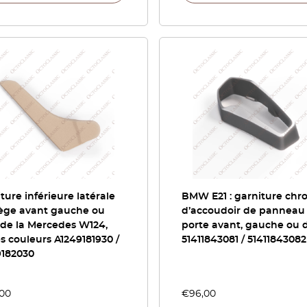
ture inférieure latérale
BMW E21 : garniture ch
iège avant gauche ou
d’accoudoir de panneau
 de la Mercedes W124,
porte avant, gauche ou d
s couleurs A1249181930 /
51411843081 / 51411843082
9182030
,00
€
96,00