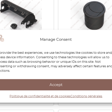
Manage Consent
Z4 E85 / E86 CID (écran
Maserati 3200GT / 4200GT
ormation central) –
MC12 : buse d’aération no
provide the best experiences, we use technologies like cookies to store and
rt arrière du boîtier du
382300802
ess device information. Consenting to these technologies will allow us to
 supérieur, noir
cess data such as browsing behavior or unique IDs on this site. Not
senting or withdrawing consent, may adversely affect certain features an
137034 / 65509169175 /
ctions.
1 343
,00
€
96,00
Accept
Voir le produit
Voir le produit
Politique de confidentialité et de cookies
Conditions générales