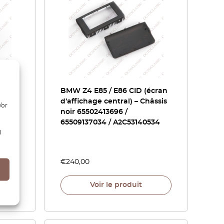
 /
BMW Z4 E85 / E86 CID (écran
ire
d’affichage central) – Châssis
/or
noir 65502413696 /
65509137034 / A2C53140534
d
€
240,00
Voir le produit