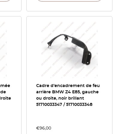
romée
Cadre d’encadrement de feu
 de
arrière BMW Z4 E85, gauche
roite
ou droite, noir brillant
51710033347 / 51710033348
€
96,00