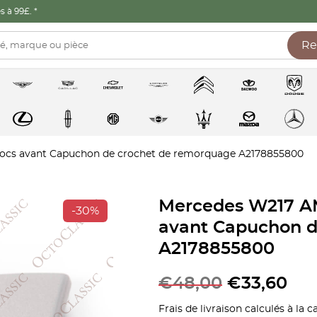
 à 99£. *
Re
hocs avant Capuchon de crochet de remorquage A2178855800
Mercedes W217 AM
-30%
avant Capuchon d
A2178855800
€
48,00
€
33,60
Frais de livraison calculés à la