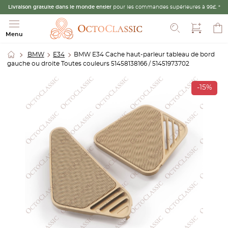
Livraison gratuite dans le monde entier
pour les commandes supérieures à 99£. *
Recherche
Menu
BMW
E34
BMW E34 Cache haut-parleur tableau de bord
gauche ou droite Toutes couleurs 51458138166 / 51451973702
-15%