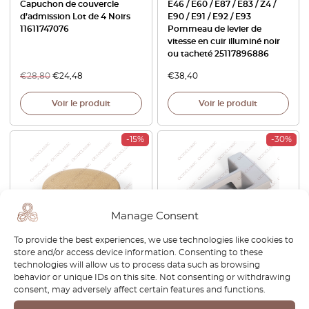
Capuchon de couvercle
E46 / E60 / E87 / E83 / Z4 /
d’admission Lot de 4 Noirs
E90 / E91 / E92 / E93
11611747076
Pommeau de levier de
vitesse en cuir illuminé noir
ou tacheté 25117896886
€
28,80
€
24,48
€
38,40
Voir le produit
Voir le produit
-15%
-30%
Manage Consent
To provide the best experiences, we use technologies like cookies to
store and/or access device information. Consenting to these
BMW E12 E23 E24 E28 E30
BMW M5 E34 Front Bumper
technologies will allow us to process data such as browsing
E32 E36 Window Crank Cap
Grille Cover Trim Left Or
behavior or unique IDs on this site. Not consenting or withdrawing
Cover Door Panel Plug
Right Primed 51112230403 /
consent, may adversely affect certain features and functions.
51411869871
51112230404