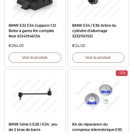
BMW E32 E34 Support CD
BMW E34 / E36 Arbre du
Boîte à gants Kit complet
cylindre d’allumage
Noir 65141946134
32321161551
€
264,00
€
24,00
Voir le produit
Voir le produit
-15%
BMW Série 5 E28 / E34 : jeu
Kit de réparation du
de 2 bras de barre
compteur kilométrique E30