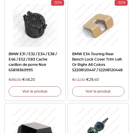
-30%
-30%
BMW E31 / E32 / E34 / E38 /
BMW E34 Touring Rear
E46 / E52 / E83 Cache
Bench Lock Cover Trim Left
carillon de porte Noir
Or Right All Colors
65818360995
52208120447 / 52208120448
€
66,00
€
46,20
€
42,00
€
29,40
Voir le produit
Voir le produit