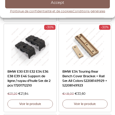
Accept
€
22,80
€
19,38
€
158,40
€
110,88
Politique de confidentialité et de cookies
Conditions générales
Voir le produit
Voir le produit
-30%
-30%
BMW E30 E31 E32 E34 E36
BMW E34 Touring Rear
E38 E39 E46 Support de
Bench Cover Bracket + Rail
ligne / tuyau d’huile Set de 2
Set All Colors 52208149929 +
pcs 17201712210
52208149923
€
31,20
€
21,84
€
48,00
€
33,60
Voir le produit
Voir le produit