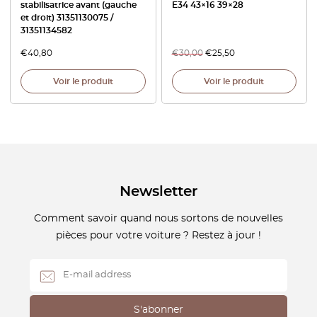
stabilisatrice avant (gauche
E34 43×16 39×28
et droit) 31351130075 /
31351134582
€
40,80
€
30,00
€
25,50
Voir le produit
Voir le produit
Newsletter
Comment savoir quand nous sortons de nouvelles
pièces pour votre voiture ? Restez à jour !