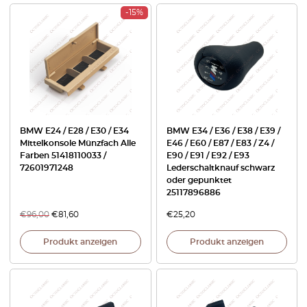
-15%
BMW E24 / E28 / E30 / E34
BMW E34 / E36 / E38 / E39 /
Mittelkonsole Münzfach Alle
E46 / E60 / E87 / E83 / Z4 /
Farben 51418110033 /
E90 / E91 / E92 / E93
72601971248
Lederschaltknauf schwarz
oder gepunktet
25117896886
€
96,00
€
81,60
€
25,20
Produkt anzeigen
Produkt anzeigen