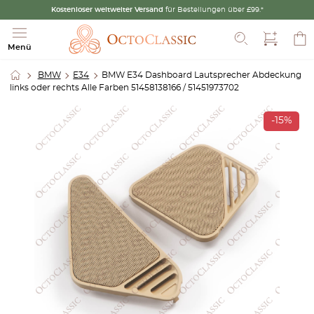
Kostenloser weltweiter Versand
für Bestellungen über £99.*
Suche
Menü
BMW
E34
BMW E34 Dashboard Lautsprecher Abdeckung
links oder rechts Alle Farben 51458138166 / 51451973702
-15%