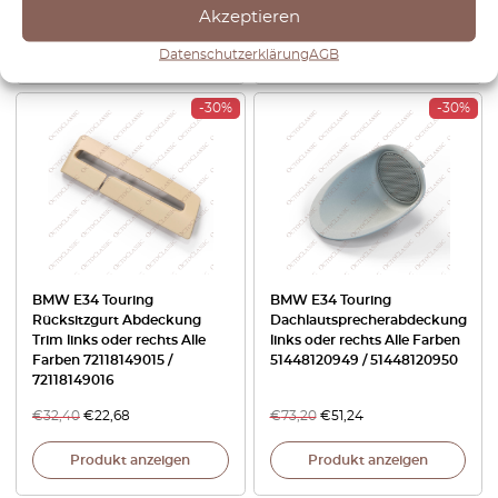
€
150,00
€
504,00
Akzeptieren
Produkt anzeigen
Produkt anzeigen
Datenschutzerklärung
AGB
-30%
-30%
BMW E34 Touring
BMW E34 Touring
Rücksitzgurt Abdeckung
Dachlautsprecherabdeckung
Trim links oder rechts Alle
links oder rechts Alle Farben
Farben 72118149015 /
51448120949 / 51448120950
72118149016
€
32,40
€
22,68
€
73,20
€
51,24
Produkt anzeigen
Produkt anzeigen