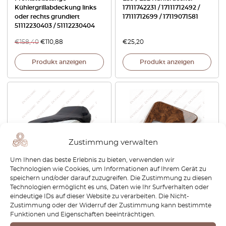
Kühlergrillabdeckung links
17111742231 / 17111712492 /
oder rechts grundiert
17111712699 / 17119071581
51112230403 / 51112230404
€
158,40
€
110,88
€
25,20
Produkt anzeigen
Produkt anzeigen
Zustimmung verwalten
Um Ihnen das beste Erlebnis zu bieten, verwenden wir
Technologien wie Cookies, um Informationen auf Ihrem Gerät zu
BMW E32-E34 Car Cover
BMW E32 / E34
speichern und/oder darauf zuzugreifen. Die Zustimmung zu diesen
Indoor Storage Garage Ultra
Mittelkonsole aus Holz
Technologien ermöglicht es uns, Daten wie Ihr Surfverhalten oder
Soft Elastic All Colors
Schalthebelverkleidung LHD
eindeutige IDs auf dieser Website zu verarbeiten. Die Nicht-
oder RHD 4 Holzarten
Zustimmung oder der Widerruf der Zustimmung kann bestimmte
51161938353 / 51168126225
Funktionen und Eigenschaften beeinträchtigen.