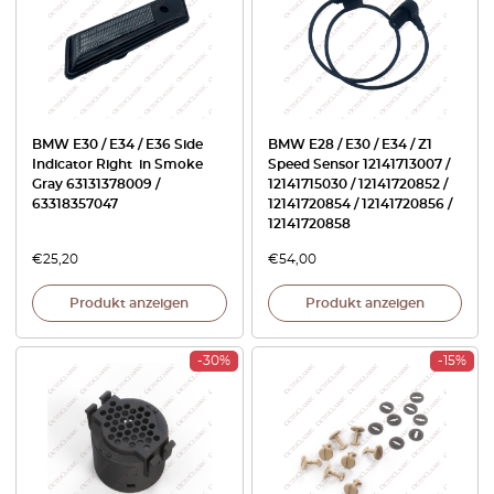
BMW E30 / E34 / E36 Side
BMW E28 / E30 / E34 / Z1
Indicator Right in Smoke
Speed Sensor 12141713007 /
Gray 63131378009 /
12141715030 / 12141720852 /
63318357047
12141720854 / 12141720856 /
12141720858
€
25,20
€
54,00
Produkt anzeigen
Produkt anzeigen
-30%
-15%