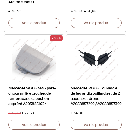
A0998208800
€
38,40
€
38,40
€
26,88
Voir le produit
Voir le produit
-30%
Mercedes W205 AMG pare-
Mercedes W205 Couvercle
chocs arrière crochet de
de feu antibrouillard set de 2
remorquage capuchon
gauche et droite
apprêté A2058851624
A2058857202 / A2058857302
€
32,40
€
22,68
€
34,80
Voir le produit
Voir le produit