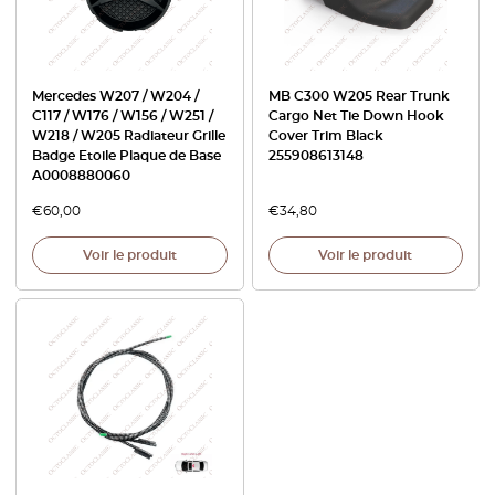
Mercedes W207 / W204 /
MB C300 W205 Rear Trunk
C117 / W176 / W156 / W251 /
Cargo Net Tie Down Hook
W218 / W205 Radiateur Grille
Cover Trim Black
Badge Etoile Plaque de Base
255908613148
A0008880060
€
60,00
€
34,80
Voir le produit
Voir le produit