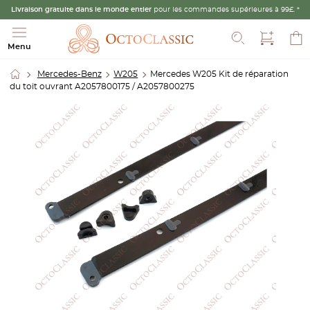
Livraison gratuite dans le monde entier
pour les commandes supérieures à 99£. *
Recherche
Menu
Mercedes-Benz
W205
Mercedes W205 Kit de réparation
du toit ouvrant A2057800175 / A2057800275