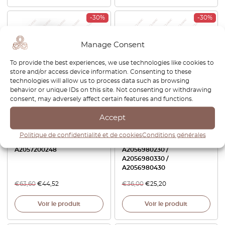
-30%
-30%
Manage Consent
To provide the best experiences, we use technologies like cookies to
store and/or access device information. Consenting to these
technologies will allow us to process data such as browsing
behavior or unique IDs on this site. Not consenting or withdrawing
consent, may adversely affect certain features and functions.
Mercedes W205 C300
Mercedes W205 AMG
Couvercle de haut-parleur
Capuchon de point
Accept
d’angle de porte avant
d’ancrage de jupe latérale
gauche ou droite toutes
gauche ou droite
Politique de confidentialité et de cookies
Conditions générales
couleurs A2057200148 /
A2056980130 /
A2057200248
A2056980230 /
A2056980330 /
A2056980430
€
63,60
€
44,52
€
36,00
€
25,20
Voir le produit
Voir le produit