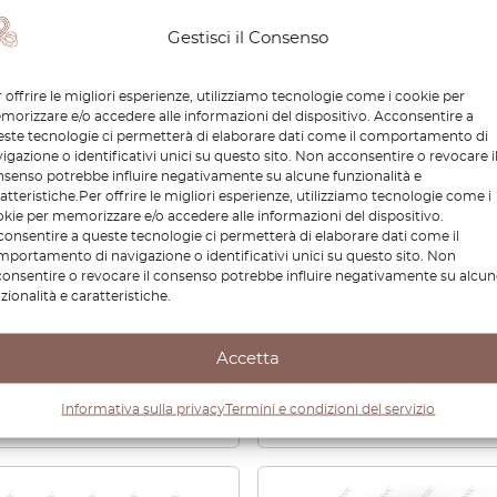
Gestisci il Consenso
 offrire le migliori esperienze, utilizziamo tecnologie come i cookie per
orizzare e/o accedere alle informazioni del dispositivo. Acconsentire a
ste tecnologie ci permetterà di elaborare dati come il comportamento di
igazione o identificativi unici su questo sito. Non acconsentire o revocare i
senso potrebbe influire negativamente su alcune funzionalità e
atteristiche.Per offrire le migliori esperienze, utilizziamo tecnologie come i
edes W205 Sunroof
MB C300 W205 Rear Tru
kie per memorizzare e/o accedere alle informazioni del dispositivo.
r Cables Set of 2
Cargo Net Tie Down Hoo
onsentire a queste tecnologie ci permetterà di elaborare dati come il
6362731
Cover Trim Black
portamento di navigazione o identificativi unici su questo sito. Non
255908613148
onsentire o revocare il consenso potrebbe influire negativamente su alcun
zionalità e caratteristiche.
40
€
34,80
Accetta
Visualizza prodotto
Visualizza prodotto
Informativa sulla privacy
Termini e condizioni del servizio