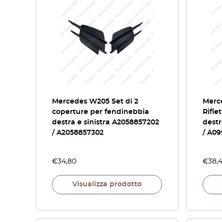
Mercedes W205 Set di 2
Merc
coperture per fendinebbia
Rifle
destra e sinistra A2058857202
destr
/ A2058857302
/ A0
€
34,80
€
38,
Visualizza prodotto