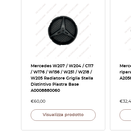
Mercedes W207 / W204 / C117
Merc
/ W176 / W156 / W251 / W218 /
ripar
W205 Radiatore Griglia Stella
A205
Distintivo Piastra Base
A0008880060
€
60,00
€
32,
Visualizza prodotto