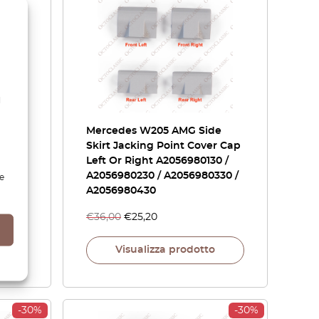
l
nk
Mercedes W205 AMG Side
k
Skirt Jacking Point Cover Cap
Left Or Right A2056980130 /
A2056980230 / A2056980330 /
e
A2056980430
€
36,00
€
25,20
Visualizza prodotto
-30%
-30%