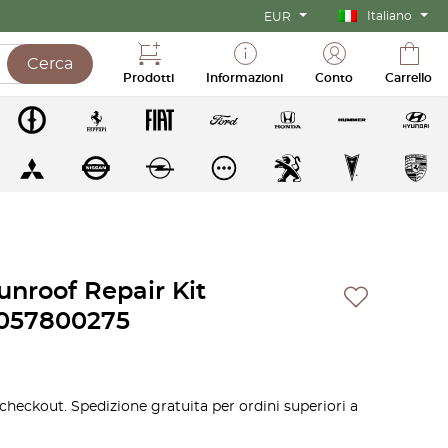
Italiano
EUR
Cerca
Prodotti
Informazioni
Conto
Carrello
nroof Repair Kit
2057800275
 checkout. Spedizione gratuita per ordini superiori a