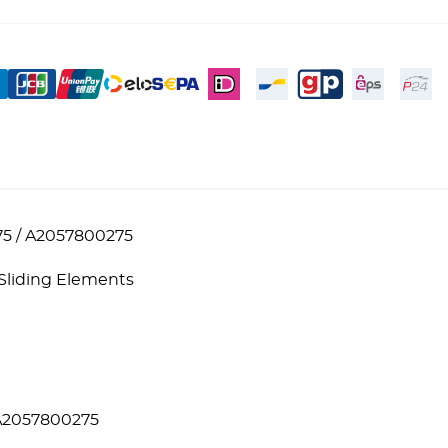
75 / A2057800275
d Sliding Elements
 A2057800275