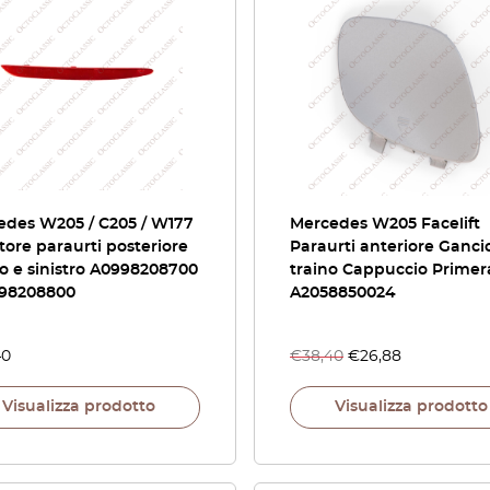
edes W205 / C205 / W177
Mercedes W205 Facelift
ttore paraurti posteriore
Paraurti anteriore Ganci
o e sinistro A0998208700
traino Cappuccio Primer
998208800
A2058850024
40
€
38,40
€
26,88
Visualizza prodotto
Visualizza prodotto