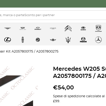
air Kit A2057800175 / A2057800275
Mercedes W205 Su
A2057800175 / A
€
54,00
Spese di spedizione calcolate al
£99.