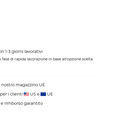
n 1-3 giorni lavorativi
 fase di rapida lavorazione in base all'opzione scelta.
l nostro magazzino UE
er i clienti
US e
UE
ni e rimborso garantito