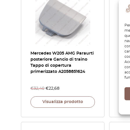
Per
mem
que
nav
con
car
Mercedes W205 AMG Paraurti
Merc
coo
posteriore Gancio di traino
Repai
Acc
Tappo di copertura
A205
com
primerizzato A2058851624
acc
fun
€
32,40
€
22,68
€
92,
Visualizza prodotto