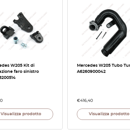
edes W205 Kit di
Mercedes W205 Tubo Tu
azione faro sinistro
A6260900042
8200514
40
€
416,40
Visualizza prodotto
Visualizza prodotto