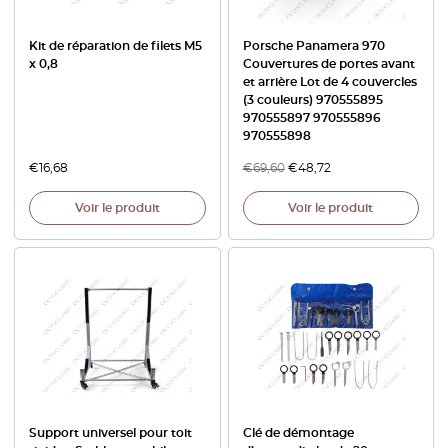
Kit de réparation de filets M5
Porsche Panamera 970
x 0,8
Couvertures de portes avant
et arrière Lot de 4 couvercles
(3 couleurs) 970555895
970555897 970555896
970555898
€
16,68
€
69,60
€
48,72
Voir le produit
Voir le produit
Support universel pour toit
Clé de démontage