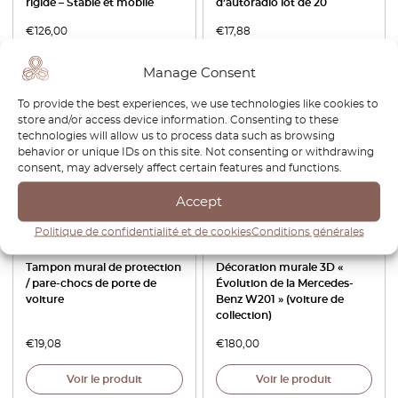
rigide – Stable et mobile
d’autoradio lot de 20
€
126,00
€
17,88
Voir le produit
Voir le produit
Manage Consent
To provide the best experiences, we use technologies like cookies to
store and/or access device information. Consenting to these
technologies will allow us to process data such as browsing
behavior or unique IDs on this site. Not consenting or withdrawing
consent, may adversely affect certain features and functions.
Accept
Politique de confidentialité et de cookies
Conditions générales
Tampon mural de protection
Décoration murale 3D «
/ pare-chocs de porte de
Évolution de la Mercedes-
voiture
Benz W201 » (voiture de
collection)
€
19,08
€
180,00
Voir le produit
Voir le produit