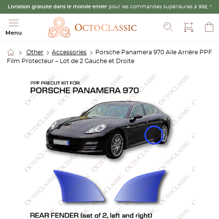
Livraison gratuite dans le monde entier
pour les commandes supérieures à 99£. *
Recherche
Menu
Other
Accessories
Porsche Panamera 970 Aile Arrière PPF
Film Protecteur – Lot de 2 Gauche et Droite