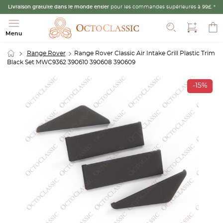
Livraison gratuite dans le monde entier
pour les commandes supérieures à 99£. *
Recherche
Menu
Range Rover
Range Rover Classic Air Intake Grill Plastic Trim
Black Set MWC9362 390610 390608 390609
-15%