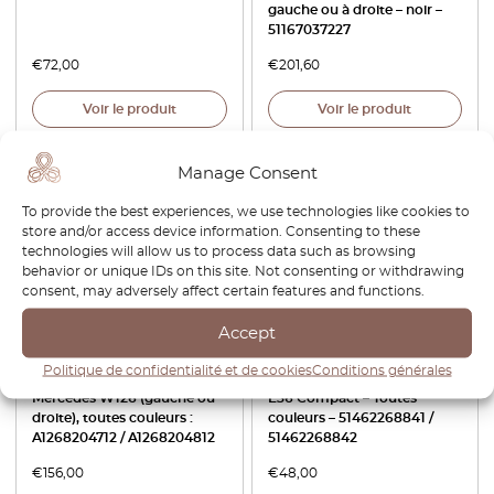
gauche ou à droite – noir –
51167037227
€
72,00
€
201,60
Voir le produit
Voir le produit
Manage Consent
To provide the best experiences, we use technologies like cookies to
store and/or access device information. Consenting to these
technologies will allow us to process data such as browsing
behavior or unique IDs on this site. Not consenting or withdrawing
consent, may adversely affect certain features and functions.
Accept
Cache-haut-parleur pour
Lot de crochets pour pare-
Politique de confidentialité et de cookies
Conditions générales
panneau de porte avant
soleil de lunette arrière BMW
Mercedes W126 (gauche ou
E36 Compact – Toutes
droite), toutes couleurs :
couleurs – 51462268841 /
A1268204712 / A1268204812
51462268842
€
156,00
€
48,00