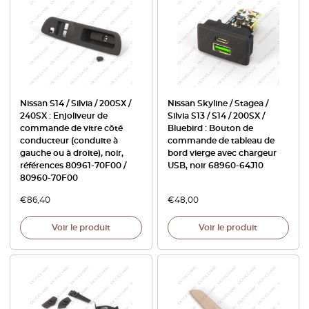
Nissan S14 / Silvia / 200SX /
Nissan Skyline / Stagea /
240SX : Enjoliveur de
Silvia S13 / S14 / 200SX /
commande de vitre côté
Bluebird : Bouton de
conducteur (conduite à
commande de tableau de
gauche ou à droite), noir,
bord vierge avec chargeur
références 80961-70F00 /
USB, noir 68960-64J10
80960-70F00
€
86,40
€
48,00
Voir le produit
Voir le produit