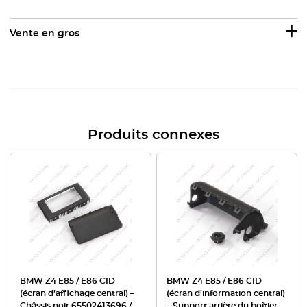
Vente en gros
Produits connexes
BMW Z4 E85 / E86 CID
BMW Z4 E85 / E86 CID
(écran d’affichage central) –
(écran d’information central)
Châssis noir 65502413696 /
– Support arrière du boîtier