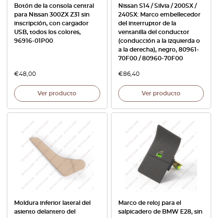
Botón de la consola central
Nissan S14 / Silvia / 200SX /
para Nissan 300ZX Z31 sin
240SX: Marco embellecedor
inscripción, con cargador
del interruptor de la
USB, todos los colores,
ventanilla del conductor
96916-01P00
(conducción a la izquierda o
a la derecha), negro, 80961-
70F00 / 80960-70F00
€
48,00
€
86,40
Ver producto
Ver producto
Moldura inferior lateral del
Marco de reloj para el
asiento delantero del
salpicadero de BMW E28, sin