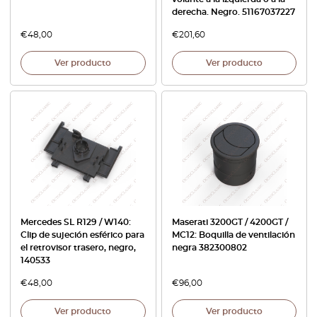
derecha. Negro. 51167037227
€
48,00
€
201,60
Ver producto
Ver producto
Mercedes SL R129 / W140:
Maserati 3200GT / 4200GT /
Clip de sujeción esférico para
MC12: Boquilla de ventilación
el retrovisor trasero, negro,
negra 382300802
140533
€
48,00
€
96,00
Ver producto
Ver producto