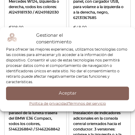
Mercedes W124, izquierda o
panel, con cargador USB,
derecha, todos los colores:
para volante a la izquierda o
A1249181930 / A1249182030
a la derecha, negro,
62131367685
€
108,00
€
48,00
Gestionar el
Ver producto
Ver producto
consentimiento
Para ofrecer las mejores experiencias, utilizamos tecnologías como
las cookies para almacenar y/o acceder a la información del
dispositivo. Consentir el uso de estas tecnologías nos permitirá
procesar datos como el comportamiento de navegación o
identificadores únicos en este sitio. No dar el consentimiento o
retirarlo puede afectar negativamente ciertas funciones y
características.
Aceptar
Política de privacidad
Términos del servicio
Juego de ganchos para el
BMW Z4 E85 / E86:
parasol de la luneta trasera
Instalación de indicadores
del BMW E36 Compact,
adicionales en la consola
todos los colores,
central orientados hacia el
51462268841 / 51462268842
conductor. 3 versiones:
volante a la izquierda o a la