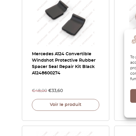
Mercedes A124 Convertible
Merc
To 
Windshot Protective Rubber
régla
acc
Spacer Seal Repair Kit Black
gauch
pro
A1248600274
coul
con
fun
A124
€
48,00
€
33,60
€
63,
Voir le produit