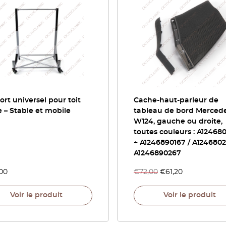
rt universel pour toit
Cache-haut-parleur de
e – Stable et mobile
tableau de bord Merced
W124, gauche ou droite,
toutes couleurs : A12468
+ A1246890167 / A1246802
A1246890267
,00
€
72,00
€
61,20
Voir le produit
Voir le produit