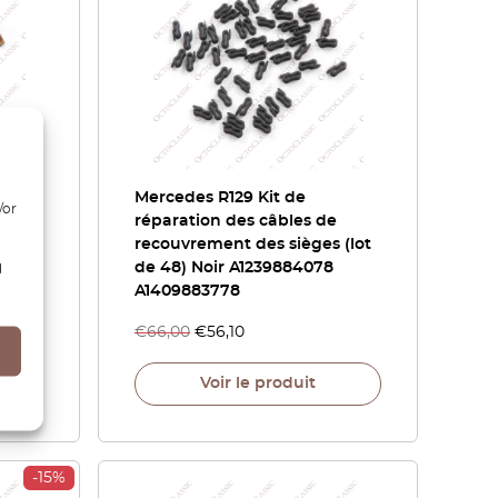
Mercedes R129 Kit de
/or
réparation des câbles de
1030
recouvrement des sièges (lot
de 48) Noir A1239884078
d
A1409883778
€
66,00
€
56,10
Voir le produit
-15%