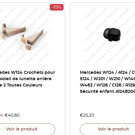
-15%
edes W124 Crochets pour
Mercedes W124 / A124 / C
soleil de lunette arrière
S124 / W201 / W210 / W140
e 2 Toutes Couleurs
W463 / W126 / C126 / R129
Sécurité enfant A124820
00
€
40,80
€
25,20
Voir le produit
Voir le produit