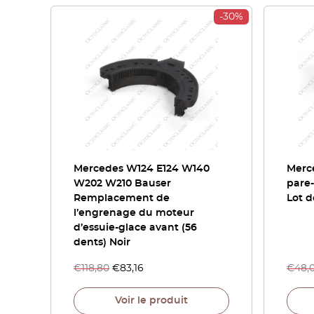
-30%
Mercedes W124 E124 W140
Merc
W202 W210 Bauser
pare-
Remplacement de
Lot d
l’engrenage du moteur
d’essuie-glace avant (56
dents) Noir
€
118,80
€
83,16
€
48,
Voir le produit