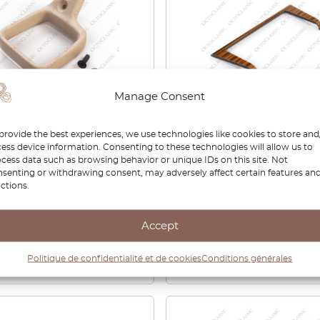
Manage Consent
edes W124 Poignée de
Mercedes W124 Console
provide the best experiences, we use technologies like cookies to store and
ge du siège avant
Centrale Cendrier Bois
ess device information. Consenting to these technologies will allow us to
e ou droite toutes
Zebrano / Noyer A124810
cess data such as browsing behavior or unique IDs on this site. Not
eurs A1249402764 /
senting or withdrawing consent, may adversely affect certain features an
ctions.
9402864
60
€
54,06
€
118,80
Accept
Voir le produit
Voir le produit
Politique de confidentialité et de cookies
Conditions générales