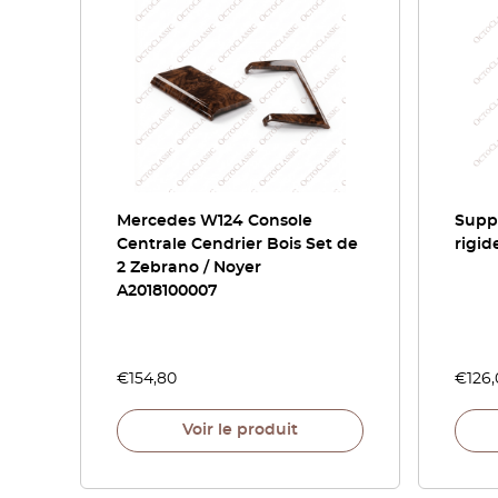
Mercedes W124 Console
Suppo
Centrale Cendrier Bois Set de
rigid
2 Zebrano / Noyer
A2018100007
€
154,80
€
126
Voir le produit