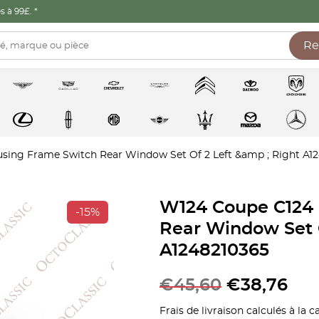
 à 99£. *
Re
sing Frame Switch Rear Window Set Of 2 Left &amp ; Right A1
W124 Coupe C124 
-15%
Rear Window Set O
A1248210365
€
45,60
€
38,76
Frais de livraison calculés à la