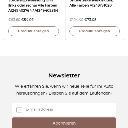
Vordersitzverstellung Griff
Untere Seitenverkleidung
links oder rechts Alle Farben
Alle Farben A1249191020
A1249402764 / A1249402864
€
63,60
€
54,06
€
104,40
€
73,08
Produkt anzeigen
Produkt anzeigen
Newsletter
Wie erfahren Sie, wenn wir neue Teile für Ihr Auto
herausbringen? Bleiben Sie auf dem Laufenden!