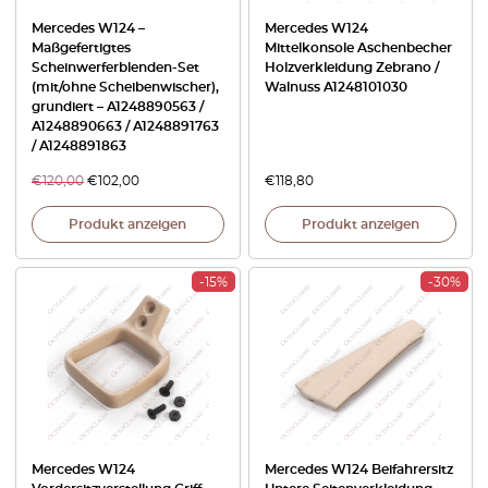
Mercedes W124 –
Mercedes W124
Maßgefertigtes
Mittelkonsole Aschenbecher
Scheinwerferblenden-Set
Holzverkleidung Zebrano /
(mit/ohne Scheibenwischer),
Walnuss A1248101030
grundiert – A1248890563 /
A1248890663 / A1248891763
/ A1248891863
€
120,00
€
102,00
€
118,80
Produkt anzeigen
Produkt anzeigen
-15%
-30%
Mercedes W124
Mercedes W124 Beifahrersitz