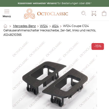
Kostenloser weltweiter Versand
für Bestellungen über £99.*
Suche
Menü
Mercedes-Benz
W124
A124
W124 Coupe C124
Gehäuserahmenschalter Heckscheibe, 2er-Set, links und rechts,
A1248210365
-15%