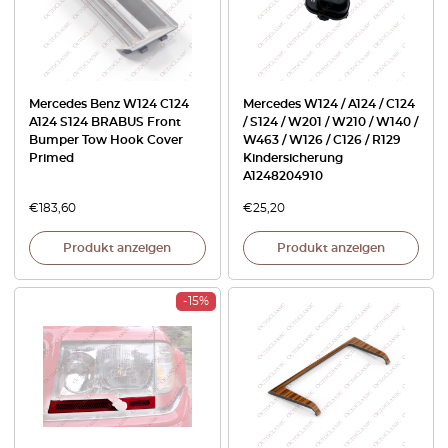
Mercedes Benz W124 C124
Mercedes W124 / A124 / C124
A124 S124 BRABUS Front
/ S124 / W201 / W210 / W140 /
Bumper Tow Hook Cover
W463 / W126 / C126 / R129
Primed
Kindersicherung
A1248204910
€
183,60
€
25,20
Produkt anzeigen
Produkt anzeigen
-15%