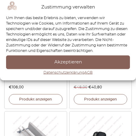
Zustimmung verwalten
-15%
Um Ihnen das beste Erlebnis zu bieten, verwenden wir
Technologien wie Cookies, um Informationen auf Ihrem Gerät zu
speichern und/oder darauf zuzugreifen. Die Zustimmung zu diesen
Technologien ermöglicht es uns, Daten wie Ihr Surfverhalten oder
eindeutige IDs auf dieser Website zu verarbeiten. Die Nicht-
Zustimmung oder der Widerruf der Zustimmung kann bestimmte
Funktionen und Eigenschaften beeinträchtigen.
Mercedes W124 Vordersitz –
Mercedes A124 Cabrio
Akzeptieren
seitliche untere Verkleidung,
Windschutzscheibe
links oder rechts, alle Farben,
Scharniere Reparatursatz 3er
Datenschutzerklärung
AGB
A1249181930 / A1249182030
Set Schwarz A1248600274
€
108,00
€
48,00
€
40,80
Produkt anzeigen
Produkt anzeigen