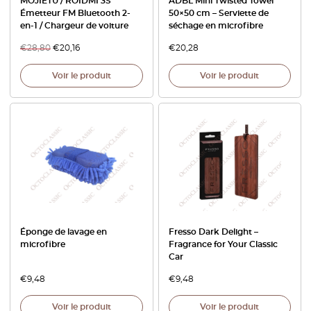
MOJIETU / ROIDMI 3S
ADBL Mini Twisted Towel
Émetteur FM Bluetooth 2-
50×50 cm – Serviette de
en-1 / Chargeur de voiture
séchage en microfibre
€
28,80
€
20,16
€
20,28
Voir le produit
Voir le produit
Éponge de lavage en
Fresso Dark Delight –
microfibre
Fragrance for Your Classic
Car
€
9,48
€
9,48
Voir le produit
Voir le produit