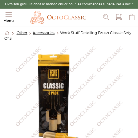
Livraison gratuite dans le monde entier
pour les commandes supérieures à 99£. *
Recherche
Menu
Other
Accessories
Work Stuff Detailing Brush Classic Sety
Of 3