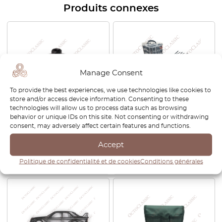
Produits connexes
Manage Consent
To provide the best experiences, we use technologies like cookies to
store and/or access device information. Consenting to these
technologies will allow us to process data such as browsing
Clé à filtre à huile auto-
Clips de garniture
behavior or unique IDs on this site. Not consenting or withdrawing
ajustable à 3 mâchoires
automobile Lot de 655
consent, may adversely affect certain features and functions.
€
15,48
€
34,80
Accept
Voir le produit
Voir le produit
Politique de confidentialité et de cookies
Conditions générales