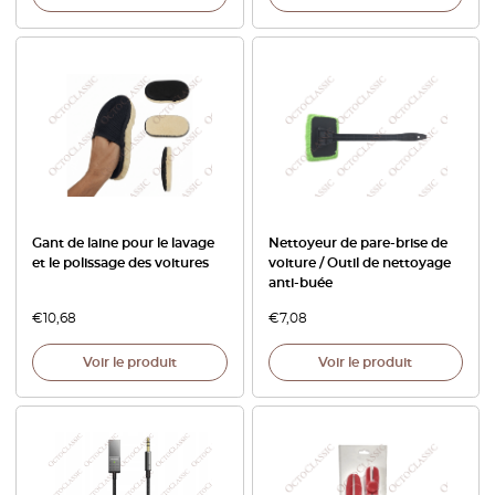
Gant de laine pour le lavage
Nettoyeur de pare-brise de
et le polissage des voitures
voiture / Outil de nettoyage
anti-buée
€
10,68
€
7,08
Voir le produit
Voir le produit