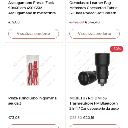
Asciugamano Fresso Zack
Octoclassic Leather Bag –
90×60 cm 450 GSM –
Mercedes Checkered Fabric
Asciugamano in microfibra
G-Class Rodeo Stoff Patern
€
19,08
€
492,00
€
344,40
Visualizza prodotto
Visualizza prodotto
-30%
Pinze stringitubo in gomma
MOJIETU / ROIDMI 3S
set da 3
Trasmettitore FM Bluetooth
2 in 1 / Caricabatterie da auto
€
13,08
€
28,80
€
20,16