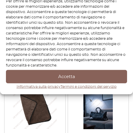
Per offrire le migliori esperienze, utilizziamo tecnologie come i
cookie per memorizzare e/o accedere alle informazioni del
dispositivo. Acconsentire a queste tecnologie ci permetterà di
elaborare dati come il comportamento di navigazione o
identificativi unici su questo sito. Non acconsentire o revocare il
consenso potrebbe influire negativamente su alcune funzionalità e
caratteristiche.Per offrire le migliori esperienze, utilizziamo
Octoclassic Brown Leather
Guanto di lana per
tecnologie come i cookie per memorizzare e/o accedere alle
Bag – Porsche Classic Fabric
autolavaggio e lucidatura
informazioni del dispositivo. Acconsentire a queste tecnologie ci
Pattern
permetterà di elaborare dati come il comportamento di
navigazione o identificativi unici su questo sito. Non acconsentire o
€
492,00
€
344,40
€
10,68
revocare il consenso potrebbe influire negativamente su alcune
funzionalità e caratteristiche.
Visualizza prodotto
Visualizza prodotto
Accetta
-30%
Informativa sulla privacy
Termini e condizioni del servizio