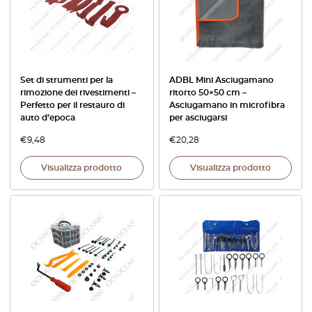
Set di strumenti per la
ADBL Mini Asciugamano
rimozione dei rivestimenti –
ritorto 50×50 cm –
Perfetto per il restauro di
Asciugamano in microfibra
auto d’epoca
per asciugarsi
€
9,48
€
20,28
Visualizza prodotto
Visualizza prodotto