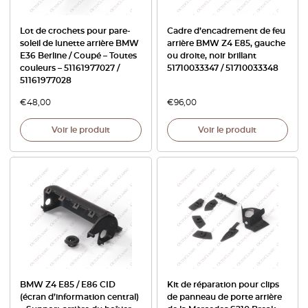
Lot de crochets pour pare-
Cadre d’encadrement de feu
soleil de lunette arrière BMW
arrière BMW Z4 E85, gauche
E36 Berline / Coupé – Toutes
ou droite, noir brillant
couleurs – 51161977027 /
51710033347 / 51710033348
51161977028
€
48,00
€
96,00
Voir le produit
Voir le produit
BMW Z4 E85 / E86 CID
Kit de réparation pour clips
(écran d’information central)
de panneau de porte arrière