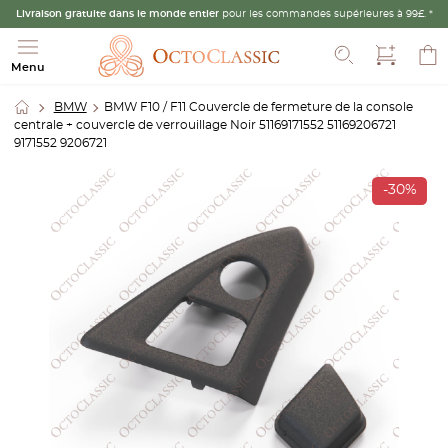
Livraison gratuite dans le monde entier
pour les commandes supérieures à 99£. *
Recherche
Menu
BMW
BMW F10 / F11 Couvercle de fermeture de la console
centrale + couvercle de verrouillage Noir 51169171552 51169206721
9171552 9206721
-30%