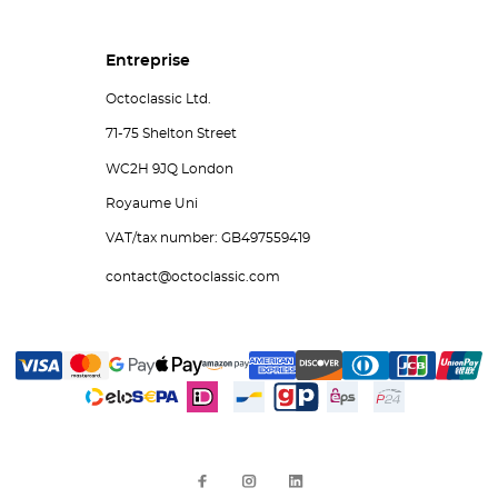
Entreprise
Octoclassic Ltd.
71-75 Shelton Street
WC2H 9JQ London
Royaume Uni
VAT/tax number: GB497559419
contact@octoclassic.com