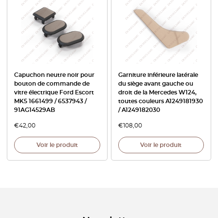
Capuchon neutre noir pour
Garniture inférieure latérale
bouton de commande de
du siège avant gauche ou
vitre électrique Ford Escort
droit de la Mercedes W124,
MK5 1661499 / 6537943 /
toutes couleurs A1249181930
91AG14529AB
/ A1249182030
€
42,00
€
108,00
Voir le produit
Voir le produit