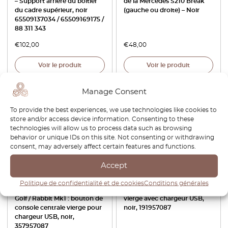
– Support arrière du boîtier
de la Mercedes S210 Break
du cadre supérieur, noir
(gauche ou droite) – Noir
65509137034 / 65509169175 /
88 311 343
€
102,00
€
48,00
Voir le produit
Voir le produit
Manage Consent
To provide the best experiences, we use technologies like cookies to
store and/or access device information. Consenting to these
technologies will allow us to process data such as browsing
behavior or unique IDs on this site. Not consenting or withdrawing
consent, may adversely affect certain features and functions.
Accept
Volkswagen Corrado /
Volkswagen Golf / Jetta Mk2 :
Politique de confidentialité et de cookies
Conditions générales
Passat B3 / T4 / Polo 86C /
Bouton de console centrale
Golf / Rabbit Mk1 : bouton de
vierge avec chargeur USB,
console centrale vierge pour
noir, 191957087
chargeur USB, noir,
357957087