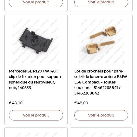
Voir le produit
Voir le produit
Mercedes SL R129 / W140 :
Lot de crochets pour pare-
clip de fixation pour support
soleil de lunette arrière BMW
sphérique du rétroviseur,
E36 Compact – Toutes
noir, 140533
couleurs – 51462268841 /
51462268842
€
48,00
€
48,00
Voir le produit
Voir le produit