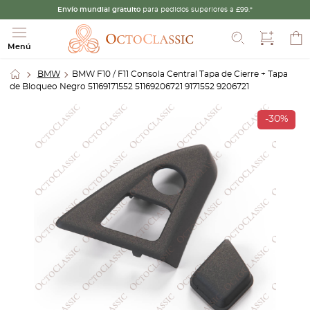
Envío mundial gratuito
para pedidos superiores a £99.*
Buscar
Menú
BMW
BMW F10 / F11 Consola Central Tapa de Cierre + Tapa
de Bloqueo Negro 51169171552 51169206721 9171552 9206721
-30%