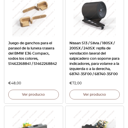
Juego de ganchos para el
Nissan S13 / Silvia / 180SX /
parasol de la luneta trasera
200SX / 240SX: rejilla de
del BMW E36 Compact,
ventilación lateral del
todos los colores,
salpicadero con soporte para
51462268841 / 51462268842
indicadores, para volante a la
izquierda o a la derecha,
68741-35F00 / 68740-35F00
€
48,00
€
72,00
Ver producto
Ver producto