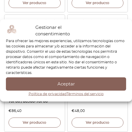
Ver producto
Ver producto
Gestionar el
consentimiento
Para ofrecer las mejores experiencias, utilizamos tecnologías como
las cookies para almacenar y/o acceder a la información del
dispositivo. Consentir el uso de estas tecnologías nos permitirá
procesar datos como el comportamiento de navegación o
identificadores únicos en este sitio. No dar el consentimiento o
retirarlo puede afectar negativamente ciertas funciones y
Nissan S14 / Silvia / 200SX /
Marco de reloj para el
características.
240SX: Marco embellecedor
salpicadero de BMW E28, sin
del interruptor de la
panel, con cargador USB,
Aceptar
ventanilla del conductor
para volante a la izquierda o
(conducción a la izquierda o
a la derecha, negro,
Política de privacidad
Términos del servicio
a la derecha), negro, 80961-
62131367685
70F00 / 80960-70F00
€
86,40
€
48,00
Ver producto
Ver producto