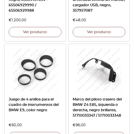
65506929990 /
cargador USB, negro,
65506929988
357957087
€
1.200,00
€
48,00
Ver producto
Ver producto
Juego de 4 anillos para el
Marco del piloto trasero del
cuadro de instrumentos del
BMW Z4 E85, izquierda o
BMW E9, color negro
derecha, negro brillante,
51710033347 / 51710033348
€
60,00
€
96,00