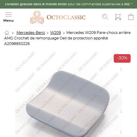
Livraison gratuite dans le monde entier
pour les commandes supérieures à 99£. *
Recherche
Menu
Mercedes-Benz
W209
Mercedes W209 Pare-chocs arrière
AMG Crochet de remorquage Oeil de protection apprêté
A2098850226
-30%