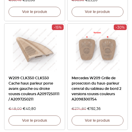
Voir le produit
Voir le produit
-15%
-30%
W209 CLK350 CLK550
Mercedes W209 Grille de
Cache haut parleur porte
protection du haut-parleur
avant gauche ou droite
central du tableau de bord 2
toutes couleurs A2097250111
versions toutes couleurs
/ A2097250211
A2098300754
€
48,00
€
40,80
€
274,80
€
192,36
Voir le produit
Voir le produit