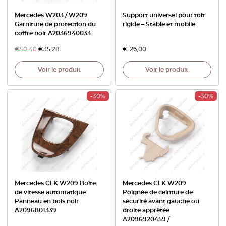
Mercedes W203 / W209
Support universel pour toit
Garniture de protection du
rigide – Stable et mobile
coffre noir A2036940033
€
50,40
€
35,28
€
126,00
Voir le produit
Voir le produit
-30%
-30%
Mercedes CLK W209 Boîte
Mercedes CLK W209
de vitesse automatique
Poignée de ceinture de
Panneau en bois noir
sécurité avant gauche ou
A2096801339
droite apprêtée
A2096920459 /