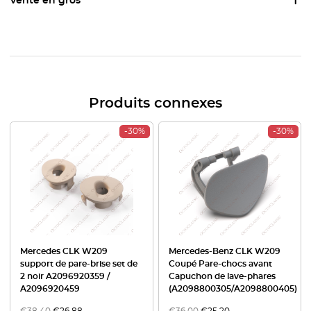
Vente en gros
Produits connexes
-30%
-30%
Mercedes CLK W209
Mercedes-Benz CLK W209
support de pare-brise set de
Coupé Pare-chocs avant
2 noir A2096920359 /
Capuchon de lave-phares
A2096920459
(A2098800305/A2098800405)
€
38,40
€
26,88
€
36,00
€
25,20