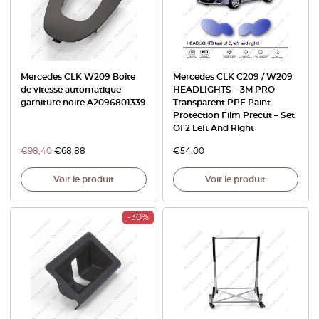
Mercedes CLK W209 Boîte
Mercedes CLK C209 / W209
de vitesse automatique
HEADLIGHTS – 3M PRO
garniture noire A2096801339
Transparent PPF Paint
Protection Film Precut – Set
Of 2 Left And Right
€
98,40
€
68,88
€
54,00
Voir le produit
Voir le produit
-30%