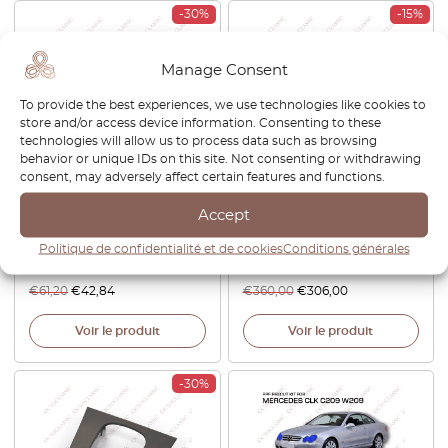
-30%
-15%
Manage Consent
To provide the best experiences, we use technologies like cookies to
store and/or access device information. Consenting to these
technologies will allow us to process data such as browsing
behavior or unique IDs on this site. Not consenting or withdrawing
consent, may adversely affect certain features and functions.
W203 W209 Pièce de
Mercedes CLK W209 levier
Raccordement de Tuyau
de vitesse automatique
Accept
d’Eau EGR Mercedes
garniture de panneau en
A6112030308
fibre de carbone noir
Politique de confidentialité et de cookies
Conditions générales
A2096801339
€
61,20
€
42,84
€
360,00
€
306,00
Voir le produit
Voir le produit
-30%