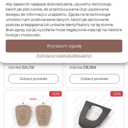
Aby zapewnić najlepsze doświadczenia, używamy technologii,
takich jak pliki cookie, do przechowywania i/lub uzyskiwania
dostępu do informacji o urządzeniu. Zgoda na te technologie
umożliwi nam przetwarzanie danych, takich jak zachowanie
podczas przeglądania lub unikalne identyfikatory na tej stronie.
Brak zgody lub jej wycofanie może negatywnie wpłynąć na niektóre
Przednia wewnętrzna osłona
Mercedes W209 Osłona
funkcje i możliwości.
klamki otwierania Mercedes
Lusterka Wewnętrznego
W209, lewa lub prawa,
Tylnego A2098220135
Wyrażam zgodę
wszystkie kolory
A2097600361 /
Polityka prywatności
Regulamin
A2097600461
320,16
zł
224,11
zł
309,12
zł
216,38
zł
Zobacz produkt
Zobacz produkt
-30%
-30%