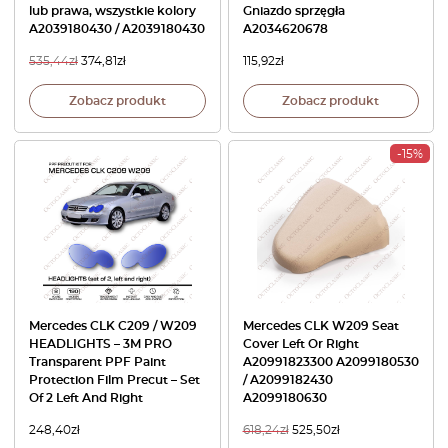
lub prawa, wszystkie kolory
Gniazdo sprzęgła
A2039180430 / A2039180430
A2034620678
535,44
zł
374,81
zł
115,92
zł
Zobacz produkt
Zobacz produkt
-15%
Mercedes CLK C209 / W209
Mercedes CLK W209 Seat
HEADLIGHTS – 3M PRO
Cover Left Or Right
Transparent PPF Paint
A20991823300 A2099180530
Protection Film Precut – Set
/ A2099182430
Of 2 Left And Right
A2099180630
248,40
zł
618,24
zł
525,50
zł