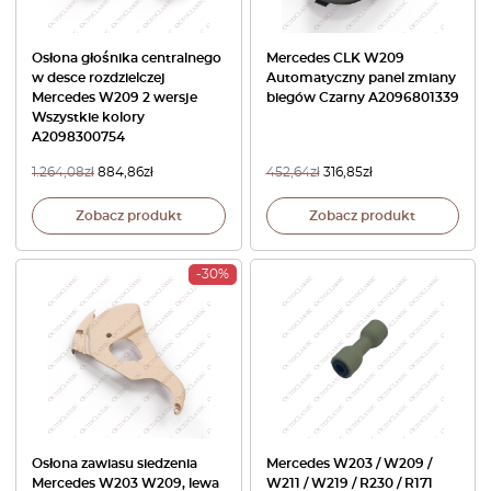
Osłona głośnika centralnego
Mercedes CLK W209
w desce rozdzielczej
Automatyczny panel zmiany
Mercedes W209 2 wersje
biegów Czarny A2096801339
Wszystkie kolory
A2098300754
1.264,08
zł
884,86
zł
452,64
zł
316,85
zł
Zobacz produkt
Zobacz produkt
-30%
Osłona zawiasu siedzenia
Mercedes W203 / W209 /
Mercedes W203 W209, lewa
W211 / W219 / R230 / R171