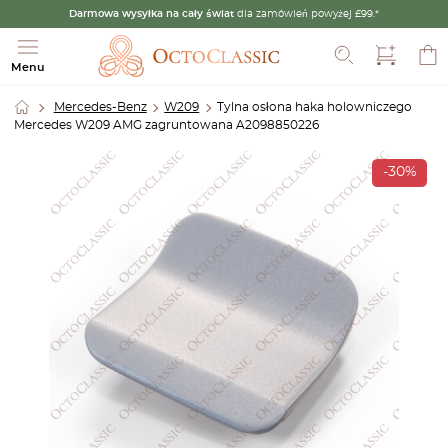
Darmowa wysyłka na cały świat
dla zamówień powyżej £99.*
Szukaj
Menu
Mercedes-Benz
W209
Tylna osłona haka holowniczego
Mercedes W209 AMG zagruntowana A2098850226
-30%