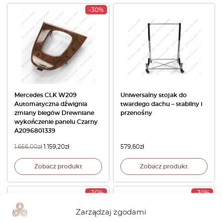
-30%
Mercedes CLK W209
Uniwersalny stojak do
Automatyczna dźwignia
twardego dachu – stabilny i
zmiany biegów Drewniane
przenośny
wykończenie panelu Czarny
A2096801339
1.656,00
zł
1.159,20
zł
579,60
zł
Zobacz produkt
Zobacz produkt
-30%
-30%
Zarządzaj zgodami