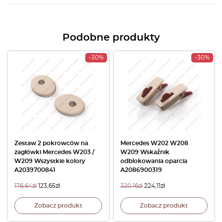
Podobne produkty
-30%
-30%
Zestaw 2 pokrowców na
Mercedes W202 W208
zagłówki Mercedes W203 /
W209 Wskaźnik
W209 Wszystkie kolory
odblokowania oparcia
A2039700841
A2086900319
176,64
zł
123,65
zł
320,16
zł
224,11
zł
Zobacz produkt
Zobacz produkt