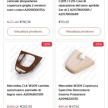
centrale altoparlante
C209 / C215 Cavi di
copertura griglia 2 versioni
riparazione del tetto apribile
tutti i colori A2098300754
Set di 2 A2157800589 /
A2157800689
€
274,80
€
192,36
€
121,20
Visualizza prodotto
Visualizza prodotto
-30%
-30%
Mercedes CLK W209 cambio
Mercedes W209 Copertura
automatico pannello di
Specchio Retrovisore
legno nero A2096801339
Interno Posteriore
A2098220135
€
360,00
€
252,00
€
67,20
€
47,04