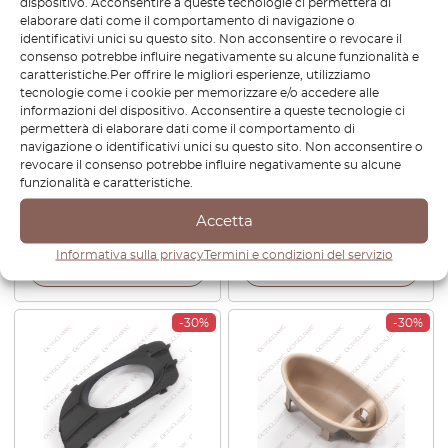
dispositivo. Acconsentire a queste tecnologie ci permetterà di
elaborare dati come il comportamento di navigazione o
identificativi unici su questo sito. Non acconsentire o revocare il
consenso potrebbe influire negativamente su alcune funzionalità e
caratteristiche.Per offrire le migliori esperienze, utilizziamo
tecnologie come i cookie per memorizzare e/o accedere alle
informazioni del dispositivo. Acconsentire a queste tecnologie ci
permetterà di elaborare dati come il comportamento di
Mercedes W203 / W211 /
Mercedes CLK W209
navigazione o identificativi unici su questo sito. Non acconsentire o
W209 / R171 Set di 4
Pannello cambio automatico
revocare il consenso potrebbe influire negativamente su alcune
cricchetti di sollevamento
nero A2096801339
funzionalità e caratteristiche.
A2039970186
Accetta
€
25,20
€
98,40
€
68,88
Informativa sulla privacy
Termini e condizioni del servizio
Visualizza prodotto
Visualizza prodotto
-30%
-30%