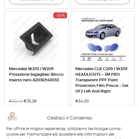
-30%
Mercedes W203 / W209
Mercedes CLK C209 / W209
Protezione bagagliaio Blocco
HEADLIGHTS – 3M PRO
inserto nero A2036940033
Transparent PPF Paint
Protection Film Precut – Set
Of 2 Left And Right
€
50,40
€
35,28
€
54,00
Visualizza prodotto
Visualizza prodotto
Gestisci il Consenso
Per offrire le migliori esperienze, utilizziamo tecnologie come i
-30%
cookie per memorizzare e/o accedere alle informazioni del