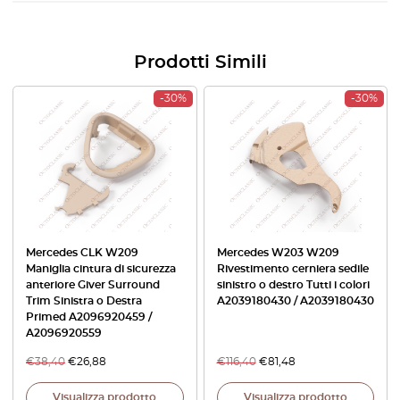
Prodotti Simili
-30%
-30%
Mercedes CLK W209
Mercedes W203 W209
Maniglia cintura di sicurezza
Rivestimento cerniera sedile
anteriore Giver Surround
sinistro o destro Tutti i colori
Trim Sinistra o Destra
A2039180430 / A2039180430
Primed A2096920459 /
A2096920559
€
38,40
€
26,88
€
116,40
€
81,48
Visualizza prodotto
Visualizza prodotto