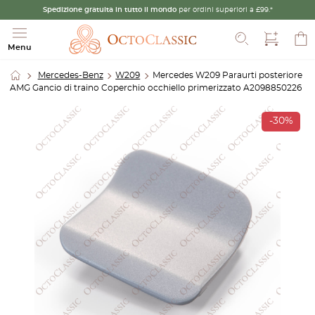
Spedizione gratuita in tutto il mondo
per ordini superiori a £99.*
Cerca
Menu
Mercedes-Benz
W209
Mercedes W209 Paraurti posteriore
AMG Gancio di traino Coperchio occhiello primerizzato A2098850226
-30%