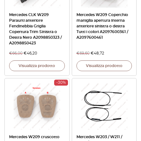
Mercedes CLK W209
Mercedes W209 Coperchio
Paraurti anteriore
maniglia apertura interna
Fendinebbia Griglia
anteriore sinistra o destra
Copertura Trim Sinistra o
Tutti i colori A2097600361 /
Destra Nero A2098850323 /
A2097600461
A2098850423
€
66,00
€
46,20
€
69,60
€
48,72
Visualizza prodotto
Visualizza prodotto
-30%
Mercedes W209 cruscotto
Mercedes W203 / W211 /