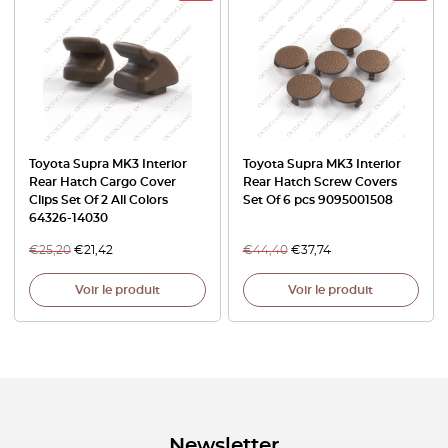
Toyota Supra MK3 Interior
Toyota Supra MK3 Interior
Rear Hatch Cargo Cover
Rear Hatch Screw Covers
Clips Set Of 2 All Colors
Set Of 6 pcs 9095001508
64326-14030
€
25,20
€
21,42
€
44,40
€
37,74
Voir le produit
Voir le produit
Newsletter