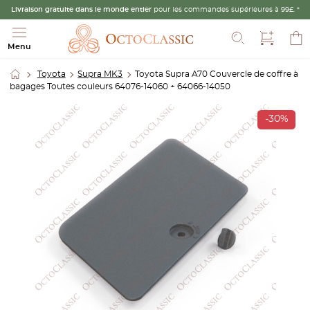
Livraison gratuite dans le monde entier
pour les commandes supérieures à 99£. *
Recherche
Menu
Toyota
Supra MK3
Toyota Supra A70 Couvercle de coffre à
bagages Toutes couleurs 64076-14060 + 64066-14050
-30%