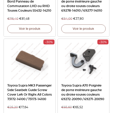
Bord Panneau de
de porte intérieure gauche
Commutation LHD ou RHD
ou droite toutes couleurs
Toutes Couleurs 55432-14210
69278-14010 / 69277-14010
€
116,40
€
81,48
€
54,00
€
37,80
Voir le produit
Voir le produit
-30%
-30%
Toyota Supra MK3 Passenger
Toyota Supra A70 Poignée
Side Seatbelt Guide Screw
de porte intérieure gauche
Cover Left Or Right All Colors
ou droite toutes couleurs
73172-14100 / 73173-14100
69272-20090 / 69271-20090
€
25,20
€
17,64
€
93,60
€
65,52