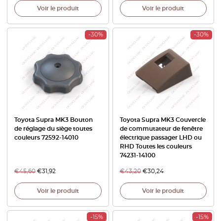
Voir le produit
Voir le produit
-30%
-30%
Toyota Supra MK3 Bouton
Toyota Supra MK3 Couvercle
de réglage du siège toutes
de commutateur de fenêtre
couleurs 72592-14010
électrique passager LHD ou
RHD Toutes les couleurs
74231-14100
€
45,60
€
31,92
€
43,20
€
30,24
Voir le produit
Voir le produit
-15%
-15%