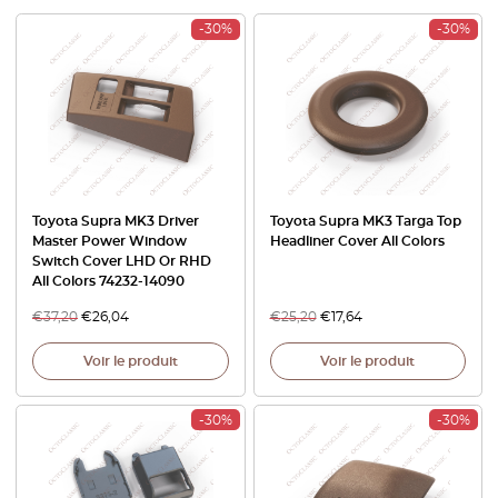
-30%
-30%
Toyota Supra MK3 Driver
Toyota Supra MK3 Targa Top
Master Power Window
Headliner Cover All Colors
Switch Cover LHD Or RHD
All Colors 74232-14090
€
37,20
€
26,04
€
25,20
€
17,64
Voir le produit
Voir le produit
-30%
-30%