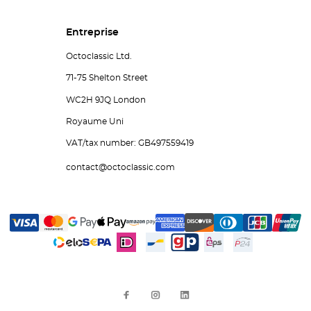
Entreprise
Octoclassic Ltd.
71-75 Shelton Street
WC2H 9JQ London
Royaume Uni
VAT/tax number: GB497559419
contact@octoclassic.com