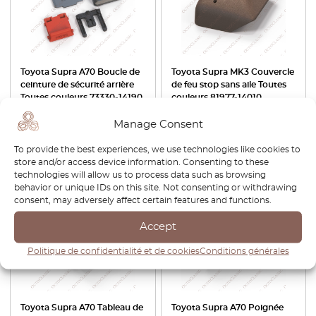
Toyota Supra A70 Boucle de
Toyota Supra MK3 Couvercle
ceinture de sécurité arrière
de feu stop sans aile Toutes
Toutes couleurs 73330-14190
couleurs 81977-14010
€
54,00
€
37,80
€
99,60
€
69,72
Manage Consent
Voir le produit
Voir le produit
To provide the best experiences, we use technologies like cookies to
store and/or access device information. Consenting to these
technologies will allow us to process data such as browsing
-30%
-30%
behavior or unique IDs on this site. Not consenting or withdrawing
consent, may adversely affect certain features and functions.
Accept
Politique de confidentialité et de cookies
Conditions générales
Toyota Supra A70 Tableau de
Toyota Supra A70 Poignée