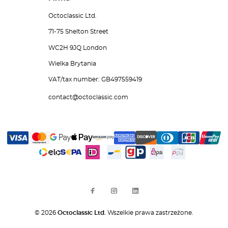
Octoclassic Ltd.
71-75 Shelton Street
WC2H 9JQ London
Wielka Brytania
VAT/tax number: GB497559419
contact@octoclassic.com
© 2026
Octoclassic Ltd.
Wszelkie prawa zastrzeżone.