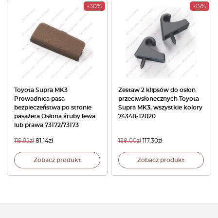
-30%
-15%
Toyota Supra MK3
Zestaw 2 klipsów do osłon
Prowadnica pasa
przeciwsłonecznych Toyota
bezpieczeństwa po stronie
Supra MK3, wszystkie kolory
pasażera Osłona śruby lewa
74348-12020
lub prawa 73172/73173
115,92
zł
81,14
zł
138,00
zł
117,30
zł
Zobacz produkt
Zobacz produkt