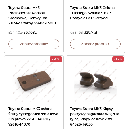
Toyota Supra Mk3
Toyota Supra MK3 Osłona
Podłokietnik Konsoli
Trzeciego Światła STOP
Środkowej Uchwyt na
Poszycie Bez Skrzydeł
Kubek Czarny 55604-14010
524,40
zł
367,08
zł
458,16
zł
320,71
zł
Zobacz produkt
Zobacz produkt
-30%
-15%
Toyota Supra MK3 osłona
Toyota Supra MK3 Klipsy
śruby tylnego siedzenia lewa
pokrywy bagażnika wnętrza
lub prawa 72615-14070 /
tylnej klapy Zestaw 2 szt.
72616-14070
64326-14030