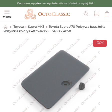
Darmowa wysyłka na cały świat
dla zamówień powyżej £99.*
Szukaj
Menu
Toyota
Supra MK3
Toyota Supra A70 Pokrywa bagażnika
Wszystkie kolory 64076-14060 + 64066-14050
-30%