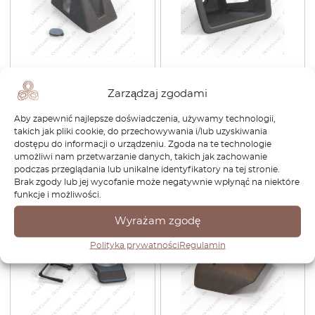
Osłona uchwytu dachowego
Toyota Supra A70
Toyota Supra MK3 wszystkie
Wewnętrzna obudowa
Zarządzaj zgodami
kolory 63685-14010
klamki drzwi lewa lub prawa
Wszystkie kolory 69278-
Aby zapewnić najlepsze doświadczenia, używamy technologii,
14010 / 69277-14010
takich jak pliki cookie, do przechowywania i/lub uzyskiwania
dostępu do informacji o urządzeniu. Zgoda na te technologie
287,04
zł
243,98
zł
248,40
zł
173,88
zł
umożliwi nam przetwarzanie danych, takich jak zachowanie
podczas przeglądania lub unikalne identyfikatory na tej stronie.
Zobacz produkt
Zobacz produkt
Brak zgody lub jej wycofanie może negatywnie wpłynąć na niektóre
funkcje i możliwości.
-30%
-30%
Wyrażam zgodę
Polityka prywatności
Regulamin