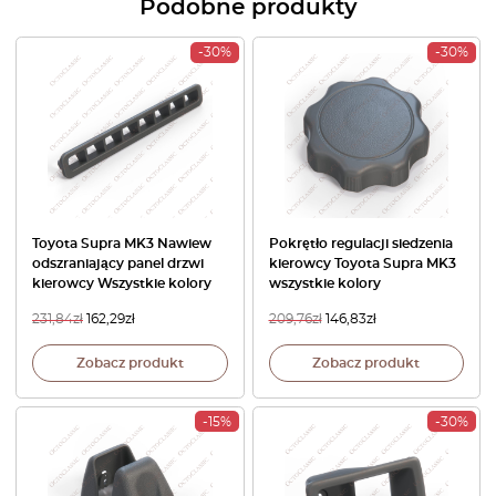
Podobne produkty
-30%
-30%
Toyota Supra MK3 Nawiew
Pokrętło regulacji siedzenia
odszraniający panel drzwi
kierowcy Toyota Supra MK3
kierowcy Wszystkie kolory
wszystkie kolory
231,84
zł
162,29
zł
209,76
zł
146,83
zł
Zobacz produkt
Zobacz produkt
-15%
-30%