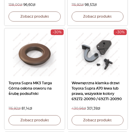
138,00
zł
96,60
zł
115,92
zł
98,53
zł
Zobacz produkt
Zobacz produkt
-30%
-30%
Toyota Supra MK3 Targa
Wewnętrzna klamka drzwi
Górna osłona otworu na
Toyota Supra A70 lewa lub
śrubę podsufitki
prawa, wszystkie kolory
69272-20090 / 69271-20090
115,92
zł
81,14
zł
430,56
zł
301,39
zł
Zobacz produkt
Zobacz produkt