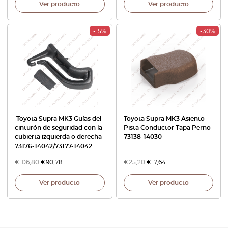
Ver producto
Ver producto
-15%
-30%
Toyota Supra MK3 Guías del
Toyota Supra MK3 Asiento
cinturón de seguridad con la
Pista Conductor Tapa Perno
cubierta izquierda o derecha
73138-14030
73176-14042/73177-14042
€
106,80
€
90,78
€
25,20
€
17,64
Ver producto
Ver producto