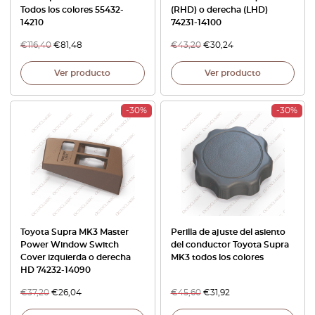
Todos los colores 55432-
(RHD) o derecha (LHD)
14210
74231-14100
€
116,40
€
81,48
€
43,20
€
30,24
Ver producto
Ver producto
-30%
-30%
Toyota Supra MK3 Master
Perilla de ajuste del asiento
Power Window Switch
del conductor Toyota Supra
Cover izquierda o derecha
MK3 todos los colores
HD 74232-14090
€
37,20
€
26,04
€
45,60
€
31,92