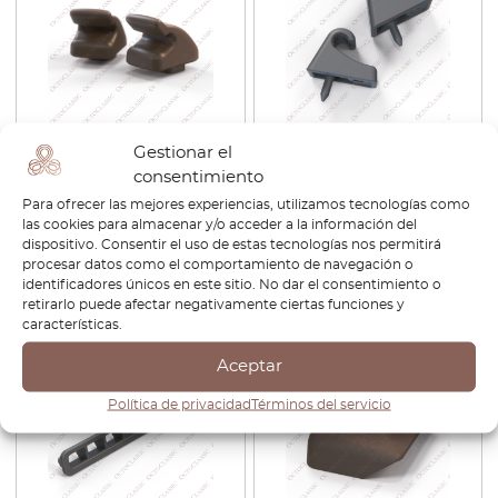
Toyota Supra MK3 Juego de
Toyota Supra MK3 Clips para
Gestionar el
2 clips de cubierta de carga
visera solar, juego de 2,
consentimiento
para escotilla trasera interior
todos los colores 74348-
Para ofrecer las mejores experiencias, utilizamos tecnologías como
64326-14030
12020
las cookies para almacenar y/o acceder a la información del
dispositivo. Consentir el uso de estas tecnologías nos permitirá
€
25,20
€
21,42
€
30,00
€
25,50
procesar datos como el comportamiento de navegación o
identificadores únicos en este sitio. No dar el consentimiento o
Ver producto
Ver producto
retirarlo puede afectar negativamente ciertas funciones y
características.
-30%
-30%
Aceptar
Política de privacidad
Términos del servicio