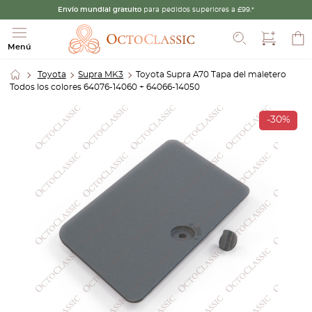
Envío mundial gratuito
para pedidos superiores a £99.*
Buscar
Menú
Toyota
Supra MK3
Toyota Supra A70 Tapa del maletero
Todos los colores 64076-14060 + 64066-14050
-30%