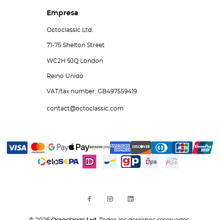
Empresa
Octoclassic Ltd.
71-75 Shelton Street
WC2H 9JQ London
Reino Unido
VAT/tax number: GB497559419
contact@octoclassic.com