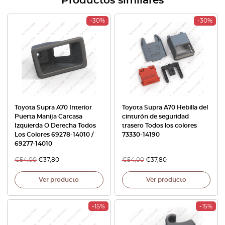
Productos similares
-30%
-30%
Toyota Supra A70 Interior
Toyota Supra A70 Hebilla del
Puerta Manija Carcasa
cinturón de seguridad
Izquierda O Derecha Todos
trasero Todos los colores
Los Colores 69278-14010 /
73330-14190
69277-14010
€
54,00
€
37,80
€
54,00
€
37,80
Ver producto
Ver producto
-15%
-15%