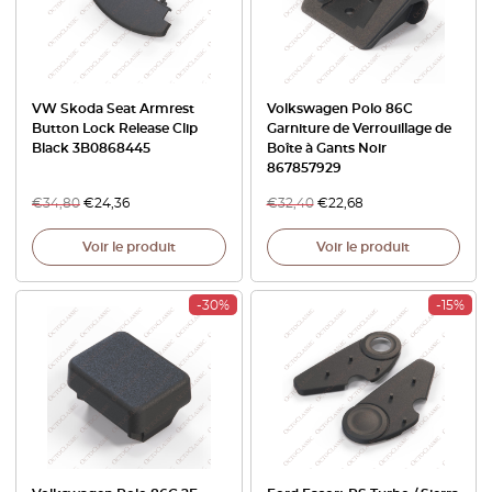
VW Skoda Seat Armrest
Volkswagen Polo 86C
Button Lock Release Clip
Garniture de Verrouillage de
Black 3B0868445
Boîte à Gants Noir
867857929
€
34,80
€
24,36
€
32,40
€
22,68
Voir le produit
Voir le produit
-30%
-15%