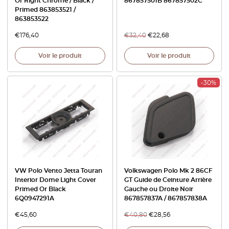
Or Right Chrome / Black /
867857501B 867857502C
Primed 863853521 /
863853522
€
176,40
€
32,40
€
22,68
Voir le produit
Voir le produit
-30%
VW Polo Vento Jetta Touran
Volkswagen Polo Mk 2 86CF
Interior Dome Light Cover
GT Guide de Ceinture Arrière
Primed Or Black
Gauche ou Droite Noir
6Q0947291A
867857837A / 867857838A
€
45,60
€
40,80
€
28,56