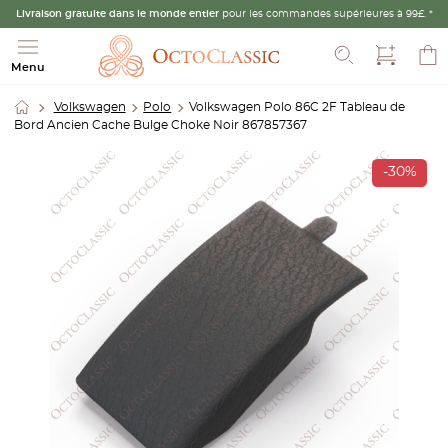
Livraison gratuite dans le monde entier
pour les commandes supérieures à 99£. *
Recherche
Menu
Volkswagen
Polo
Volkswagen Polo 86C 2F Tableau de
Bord Ancien Cache Bulge Choke Noir 867857367
-30%