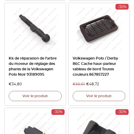
-30%
Kit de réparation de l’arbre
Volkswagen Polo / Derby
du moteur de réglage des
86C Cache haut-parleur
phares de la Volkswagen
tableau de bord Toutes
Polo Noir 93189095
couleurs 867857227
€
34,80
€
69,60
€
48,72
Voir le produit
Voir le produit
-30%
-30%