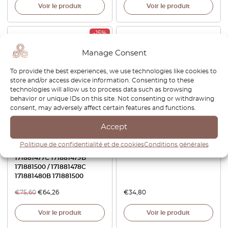
Voir le produit
Voir le produit
-15%
Manage Consent
To provide the best experiences, we use technologies like cookies to
store and/or access device information. Consenting to these
technologies will allow us to process data such as browsing
behavior or unique IDs on this site. Not consenting or withdrawing
consent, may adversely affect certain features and functions.
VW Golf Jetta Scirocco
VW Polo Vento Jetta Touran
Accept
Cache de Charnières de
Rear Roof Reading Light
Siège Set de 2 Gauche ou
Knob Switch Primed Or
Politique de confidentialité et de cookies
Conditions générales
Droite Intérieur et Extérieur
Black 6Q0947291A
171881477C 171881479B
171881500 / 171881478C
171881480B 171881500
€
75,60
€
64,26
€
34,80
Voir le produit
Voir le produit