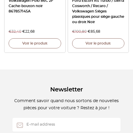
Volkswagen Polo 86C 2F
Ford Escort RS Turbo / Sierra
Cache-bouton noir
Cosworth / Recaro /
867857145A
Volkswagen Sièges
plastiques pour siège gauche
ou droit Noir
€
32,40
€
22,68
€
100,80
€
85,68
Voir le produit
Voir le produit
Newsletter
Comment savoir quand nous sortons de nouvelles
pièces pour votre voiture ? Restez à jour !