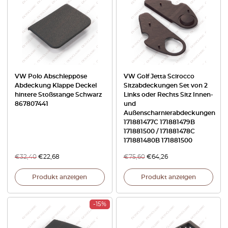
VW Polo Abschleppöse
VW Golf Jetta Scirocco
Abdeckung Klappe Deckel
Sitzabdeckungen Set von 2
hintere Stoßstange Schwarz
Links oder Rechts Sitz Innen-
867807441
und
Außenscharnierabdeckungen
171881477C 171881479B
171881500 / 171881478C
171881480B 171881500
€
32,40
€
22,68
€
75,60
€
64,26
Produkt anzeigen
Produkt anzeigen
-15%