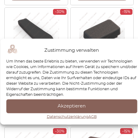
-30%
-15%
Zustimmung verwalten
Um Ihnen das beste Erlebnis zu bieten, verwenden wir Technologien
Volkswagen Polo 86C 2F
Volkswagen Corrado /
wie Cookies, um Informationen auf Ihrem Gerät zu speichern und/oder
Handbremshebel
Passat B3 / T4 / Polo 86C 2F /
darauf zuzugreifen. Die Zustimmung zu diesen Technologien
Abdeckung Schwarz
Golf Rabbit Mk1 Cabrio
ermöglicht es uns, Daten wie Ihr Surfverhalten oder eindeutige IDs auf
867711463
Dummy Abdeckung
dieser Website zu verarbeiten. Die Nicht-Zustimmung oder der
Armaturenbrett Schwarz
Widerruf der Zustimmung kann bestimmte Funktionen und
357957087
Eigenschaften beeinträchtigen.
€
75,60
€
52,92
€
38,40
€
32,64
Akzeptieren
Produkt anzeigen
Produkt anzeigen
Datenschutzerklärung
AGB
-30%
-15%