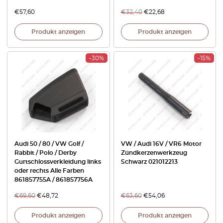
€
57,60
€
32,40
€
22,68
Produkt anzeigen
Produkt anzeigen
-30%
-15%
Audi 50 / 80 / VW Golf /
VW / Audi 16V / VR6 Motor
Rabbit / Polo / Derby
Zündkerzenwerkzeug
Gurtschlossverkleidung links
Schwarz 021012213
oder rechts Alle Farben
861857755A / 861857756A
€
69,60
€
48,72
€
63,60
€
54,06
Produkt anzeigen
Produkt anzeigen