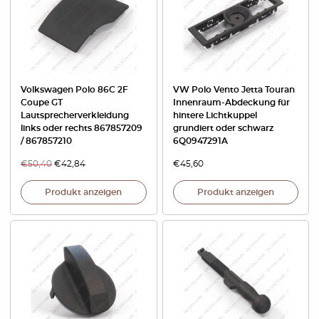
Volkswagen Polo 86C 2F
VW Polo Vento Jetta Touran
Coupe GT
Innenraum-Abdeckung für
Lautsprecherverkleidung
hintere Lichtkuppel
links oder rechts 867857209
grundiert oder schwarz
/ 867857210
6Q0947291A
€
50,40
€
42,84
€
45,60
Produkt anzeigen
Produkt anzeigen