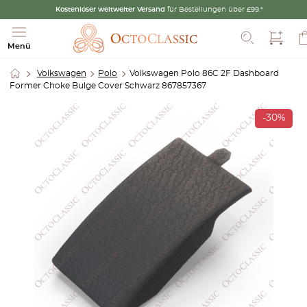
Kostenloser weltweiter Versand
für Bestellungen über £99.*
Suche
Menü
Volkswagen
Polo
Volkswagen Polo 86C 2F Dashboard
Former Choke Bulge Cover Schwarz 867857367
-30%