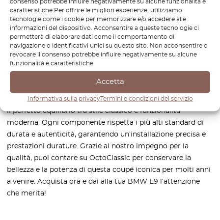
Come funziona?
consenso potrebbe influire negativamente su alcune funzionalità e
caratteristiche.Per offrire le migliori esperienze, utilizziamo
tecnologie come i cookie per memorizzare e/o accedere alle
informazioni del dispositivo. Acconsentire a queste tecnologie ci
permetterà di elaborare dati come il comportamento di
navigazione o identificativi unici su questo sito. Non acconsentire o
Da OctoClassic, offriamo una vasta gamma di componenti
revocare il consenso potrebbe influire negativamente su alcune
funzionalità e caratteristiche.
di alta qualità progettati specificamente per la BMW E9.
Che tu stia restaurando la tua E9 alla sua gloria originale o
Accetta
desideri migliorarne le prestazioni, la nostra selezione
Informativa sulla privacy
Termini e condizioni del servizio
curata di parti rare e difficili da trovare ti aiuterà a ottenere
il perfetto equilibrio tra stile classico e funzionalità
moderna. Ogni componente rispetta i più alti standard di
durata e autenticità, garantendo un’installazione precisa e
prestazioni durature. Grazie al nostro impegno per la
qualità, puoi contare su OctoClassic per conservare la
bellezza e la potenza di questa coupé iconica per molti anni
a venire. Acquista ora e dai alla tua BMW E9 l’attenzione
che merita!