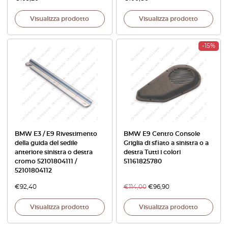
Visualizza prodotto
Visualizza prodotto
-15%
BMW E3 / E9 Rivestimento
BMW E9 Centro Console
della guida del sedile
Griglia di sfiato a sinistra o a
anteriore sinistra o destra
destra Tutti i colori
cromo 52101804111 /
51161825780
52101804112
€
92,40
€
114,00
€
96,90
Visualizza prodotto
Visualizza prodotto