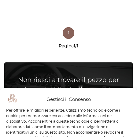
1
Pagina
1
/
1
Non riesci a trovare il pezzo per
la tua auto? Controlla le parti su
richiesta.
Gestisci il Consenso
Per offrire le migliori esperienze, utilizziamo tecnologie come i
Riproduciamo parti per tutte le
cookie per memorizzare e/o accedere alle informazioni del
marche di automobili
dispositivo. Acconsentire a queste tecnologie ci permetterà di
elaborare dati come il comportamento di navigazione o
identificativi unici su questo sito. Non acconsentire o revocare il