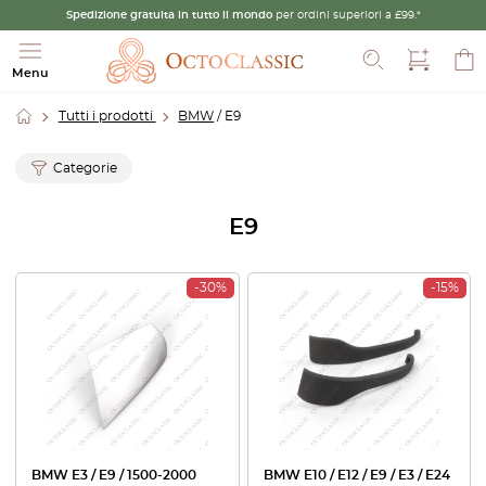
Spedizione gratuita in tutto il mondo
per ordini superiori a £99.*
Cerca
Menu
Tutti i prodotti
BMW
/ E9
Categorie
E9
-30%
-15%
BMW E3 / E9 / 1500-2000
BMW E10 / E12 / E9 / E3 / E24