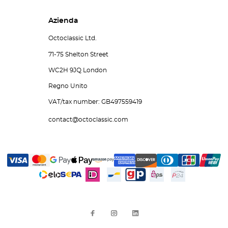
Azienda
Octoclassic Ltd.
71-75 Shelton Street
WC2H 9JQ London
Regno Unito
VAT/tax number: GB497559419
contact@octoclassic.com