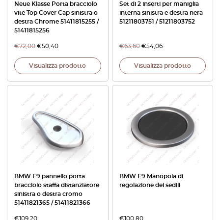
Neue Klasse Porta bracciolo
Set di 2 inserti per maniglia
vite Top Cover Cap sinistra o
interna sinistra e destra nera
destra Chrome 51411815255 /
51211803751 / 51211803752
51411815256
€
72,00
€
50,40
€
63,60
€
54,06
Visualizza prodotto
Visualizza prodotto
BMW E9 pannello porta
BMW E9 Manopola di
bracciolo staffa distanziatore
regolazione dei sedili
sinistra o destra cromo
51411821365 / 51411821366
€
109,20
€
100,80