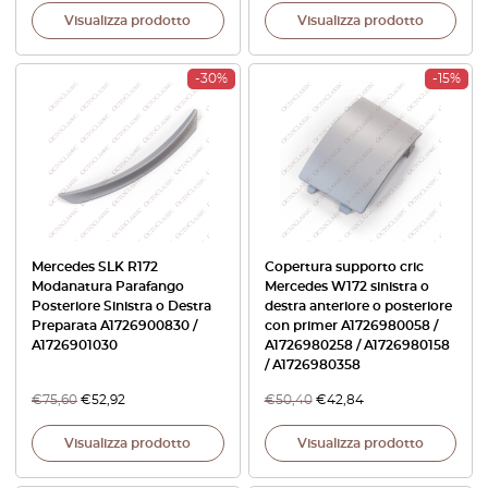
Visualizza prodotto
Visualizza prodotto
-30%
-15%
Mercedes SLK R172
Copertura supporto cric
Modanatura Parafango
Mercedes W172 sinistra o
Posteriore Sinistra o Destra
destra anteriore o posteriore
Preparata A1726900830 /
con primer A1726980058 /
A1726901030
A1726980258 / A1726980158
/ A1726980358
€
75,60
€
52,92
€
50,40
€
42,84
Visualizza prodotto
Visualizza prodotto