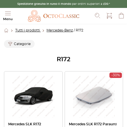
Spedizione gratuita in tutto il mondo
per ordini superiori a £99.*
Cerca
Menu
Tutti i prodotti
Mercedes-Benz
/ R172
Categorie
R172
-30%
Mercedes SLK R172
Mercedes SLK R172 Paraurti