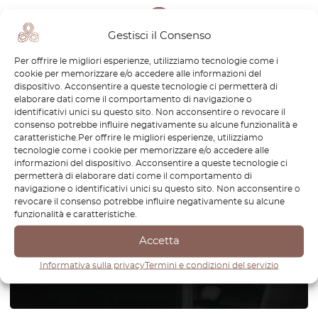
1
Gestisci il Consenso
Pagina
1
/
1
Per offrire le migliori esperienze, utilizziamo tecnologie come i
cookie per memorizzare e/o accedere alle informazioni del
dispositivo. Acconsentire a queste tecnologie ci permetterà di
elaborare dati come il comportamento di navigazione o
identificativi unici su questo sito. Non acconsentire o revocare il
consenso potrebbe influire negativamente su alcune funzionalità e
Non riesci a trovare il pezzo per
caratteristiche.Per offrire le migliori esperienze, utilizziamo
la tua auto? Controlla le parti su
tecnologie come i cookie per memorizzare e/o accedere alle
informazioni del dispositivo. Acconsentire a queste tecnologie ci
richiesta.
permetterà di elaborare dati come il comportamento di
navigazione o identificativi unici su questo sito. Non acconsentire o
revocare il consenso potrebbe influire negativamente su alcune
Riproduciamo parti per tutte le
funzionalità e caratteristiche.
marche di automobili
Accetta
Come funziona?
Informativa sulla privacy
Termini e condizioni del servizio