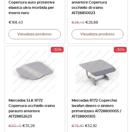
Copertura auto protettiva
anteriore Copertura
elastica ultra morbida per
occhiello di traino
interni nero
A1728850023
€
188,40
€
38,40
€
26,88
Visualizza prodotto
Visualizza prodotto
-30%
-30%
Mercedes SLK R172
Mercedes R172 Coperchio
Copertura occhiello traino
lavafari destro o sinistro
paraurti anteriore
primerizzato A1728800005 /
A1728852623
A1728800305
€
50,40
€
35,28
€
75,60
€
52,92