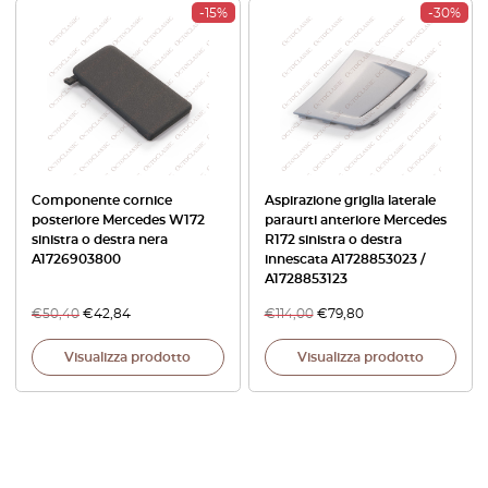
-15%
-30%
Componente cornice
Aspirazione griglia laterale
posteriore Mercedes W172
paraurti anteriore Mercedes
sinistra o destra nera
R172 sinistra o destra
A1726903800
innescata A1728853023 /
A1728853123
€
50,40
€
42,84
€
114,00
€
79,80
Visualizza prodotto
Visualizza prodotto