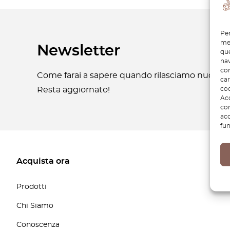
Per
mem
Newsletter
que
nav
con
Come farai a sapere quando rilasciamo nuove pa
car
coo
Resta aggiornato!
Acc
com
acc
fun
Acquista ora
Prodotti
Chi Siamo
Conoscenza