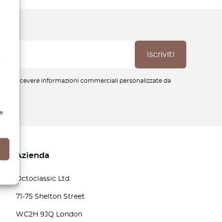
l
cetti di ricevere informazioni commerciali personalizzate da
e
Azienda
Octoclassic Ltd.
71-75 Shelton Street
WC2H 9JQ London