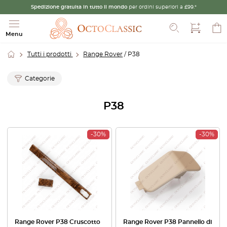
Spedizione gratuita in tutto il mondo
per ordini superiori a £99.*
Cerca
Menu
Tutti i prodotti
Range Rover
/ P38
Categorie
P38
-30%
-30%
Range Rover P38 Cruscotto
Range Rover P38 Pannello di