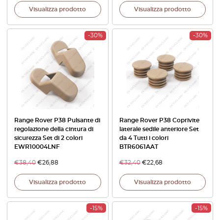
Visualizza prodotto
Visualizza prodotto
-30%
-30%
Range Rover P38 Pulsante di
Range Rover P38 Coprivite
regolazione della cintura di
laterale sedile anteriore Set
sicurezza Set di 2 colori
da 4 Tutti i colori
EWR10004LNF
BTR6061AAT
€
38,40
€
26,88
€
32,40
€
22,68
Visualizza prodotto
Visualizza prodotto
-15%
-15%