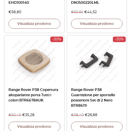
EHD100140
DNJ500220LML
€
58,80
€
63,60
€
44,52
Visualizza prodotto
Visualizza prodotto
-30%
-30%
Range Rover P38 Copertura
Range Rover P38
altoparlante porta Tutti i
Guarnizione per sportello
colori BTR6678AUK
posteriore Set di 2 Nero
BTR8619
€
50,40
€
35,28
€
38,40
€
26,88
Visualizza prodotto
Visualizza prodotto