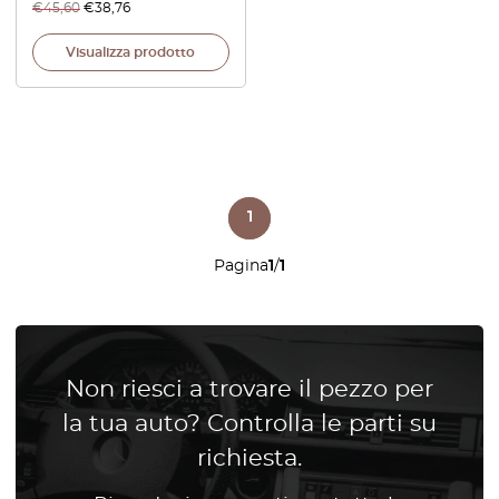
€
45,60
€
38,76
Visualizza prodotto
1
Pagina
1
/
1
Non riesci a trovare il pezzo per
la tua auto? Controlla le parti su
richiesta.