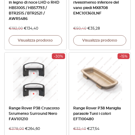
in legno di noce LHD o RHD
rivestimento inferiore del
HB51005 / HB57793 /
vano piedi MX8708
BTR2515 / BTR2521 /
EMC101360LNF
AWR5486
€
192,00
€
134,40
€
50,40
€
35,28
Visualizza prodotto
Visualizza prodotto
-30%
-15%
Range Rover P38 Cruscotto
Range Rover P38 Maniglia
Strumento Surround Nero
parasole Tutti i colori
FAV101210
EFT100480
€
378,00
€
264,60
€
32,40
€
27,54