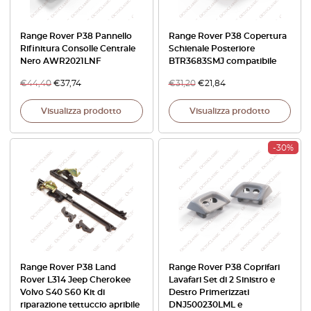
Range Rover P38 Pannello
Range Rover P38 Copertura
Rifinitura Consolle Centrale
Schienale Posteriore
Nero AWR2021LNF
BTR3683SMJ compatibile
€
44,40
€
37,74
€
31,20
€
21,84
Visualizza prodotto
Visualizza prodotto
-30%
Range Rover P38 Land
Range Rover P38 Coprifari
Rover L314 Jeep Cherokee
Lavafari Set di 2 Sinistro e
Volvo S40 S60 Kit di
Destro Primerizzati
riparazione tettuccio apribile
DNJ500230LML e