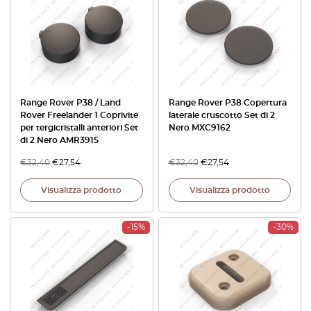
Range Rover P38 / Land
Range Rover P38 Copertura
Rover Freelander 1 Coprivite
laterale cruscotto Set di 2
per tergicristalli anteriori Set
Nero MXC9162
di 2 Nero AMR3915
€
32,40
€
27,54
€
32,40
€
27,54
Visualizza prodotto
Visualizza prodotto
-15%
-30%