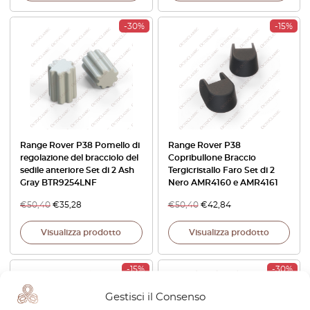
-30%
-15%
Range Rover P38 Pomello di
Range Rover P38
regolazione del bracciolo del
Copribullone Braccio
sedile anteriore Set di 2 Ash
Tergicristallo Faro Set di 2
Gray BTR9254LNF
Nero AMR4160 e AMR4161
€
50,40
€
35,28
€
50,40
€
42,84
Visualizza prodotto
Visualizza prodotto
-15%
-30%
Gestisci il Consenso