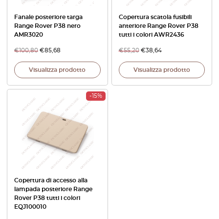
Fanale posteriore targa
Copertura scatola fusibili
Range Rover P38 nero
anteriore Range Rover P38
AMR3020
tutti i colori AWR2436
€
100,80
€
85,68
€
55,20
€
38,64
Visualizza prodotto
Visualizza prodotto
-15%
Copertura di accesso alla
lampada posteriore Range
Rover P38 tutti i colori
EQJ100010