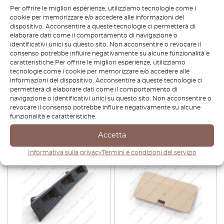
Per offrire le migliori esperienze, utilizziamo tecnologie come i
cookie per memorizzare e/o accedere alle informazioni del
dispositivo. Acconsentire a queste tecnologie ci permetterà di
elaborare dati come il comportamento di navigazione o
identificativi unici su questo sito. Non acconsentire o revocare il
consenso potrebbe influire negativamente su alcune funzionalità e
Range Rover P38
Range Rover P38 Glove Box
caratteristiche.Per offrire le migliori esperienze, utilizziamo
Copribracciolo sedile
Finisher Nero BTR7799
tecnologie come i cookie per memorizzare e/o accedere alle
anteriore sinistro o destro
informazioni del dispositivo. Acconsentire a queste tecnologie ci
Tutti i colori AWR1977SMK /
permetterà di elaborare dati come il comportamento di
AWR1976AAT
navigazione o identificativi unici su questo sito. Non acconsentire o
revocare il consenso potrebbe influire negativamente su alcune
€
63,60
€
54,06
€
25,20
€
17,64
funzionalità e caratteristiche.
Visualizza prodotto
Visualizza prodotto
Accetta
Informativa sulla privacy
Termini e condizioni del servizio
-15%
-30%