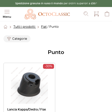
Spedizione gratuita in tutto il mondo
per ordini superiori a £99.*
Cerca
Menu
Tutti i prodotti
Fiat
/ Punto
Categorie
Punto
-30%
Lancia Kappa/Dedra / Fiat