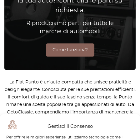
la tua auto? Controlla le parti su
richiesta.
Riproduciamo parti per tutte le
marche di automobili
Come funziona?
La Fiat Punto è un’auto compatta che unisce praticità e
design elegante. Conosciuta per le sue prestazioni efficienti,
il comfort di guida e il suo fascino senza tempo, la Punto
rimane una scelta popolare tra gli appassionati di auto. Da
OctoClassic, comprendiamo l’importanza di mantenere la
performance e l’affidabilità della tua Fiat Punto. La nostra
Gestisci il Consenso
selezione di ricambi di alta qualità è progettata
specificamente per la Fiat Punto, garantendo che ogni
Per offrire le migliori esperienze, utilizziamo tecnologie come i