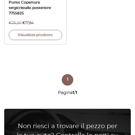
Punto Copertura
tergicristallo posteriore
7755825
€
25,20
€
17,64
Visualizza prodotto
1
Pagina
1
/
1
Non riesci a trovare il pezzo per