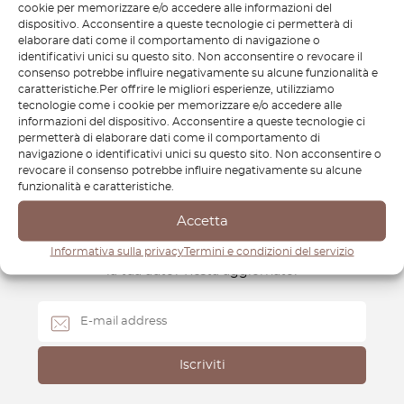
componente mantenga il tuo veicolo in perfette condizioni
cookie per memorizzare e/o accedere alle informazioni del
dispositivo. Acconsentire a queste tecnologie ci permetterà di
per molti anni. Che tu stia restaurando le caratteristiche
elaborare dati come il comportamento di navigazione o
originali o semplicemente mantenendo la sua efficienza,
identificativi unici su questo sito. Non acconsentire o revocare il
OctoClassic ha i ricambi di cui hai bisogno per tenere la tua
consenso potrebbe influire negativamente su alcune funzionalità e
caratteristiche.Per offrire le migliori esperienze, utilizziamo
Punto in perfetta forma.
tecnologie come i cookie per memorizzare e/o accedere alle
informazioni del dispositivo. Acconsentire a queste tecnologie ci
permetterà di elaborare dati come il comportamento di
navigazione o identificativi unici su questo sito. Non acconsentire o
revocare il consenso potrebbe influire negativamente su alcune
funzionalità e caratteristiche.
Newsletter
Accetta
Come farai a sapere quando rilasciamo nuove parti per
Informativa sulla privacy
Termini e condizioni del servizio
la tua auto? Resta aggiornato!