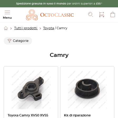
Spedizione gratuita in tutto il mondo
per ordini superiori a £99.*
Cerca
Menu
Tutti i prodotti
Toyota
/ Camry
Categorie
Camry
Toyota Camry XV50 XV55
Kit di riparazione