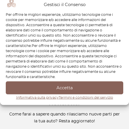
di guida, l’efficienza e la durata. Che tu stia restaurando un
Gestisci il Consenso
modello più datato o mantenendo uno più recente, la
Per offrire le migliori esperienze, utilizziamo tecnologie come i
nostra attenzione alla precisione e all’autenticità garantisce
cookie per memorizzare e/o accedere alle informazioni del
che ogni pezzo sia della massima qualità. Acquistare da
dispositivo. Acconsentire a queste tecnologie ci permetterà di
OctoClassic significa investire nelle prestazioni a lungo
elaborare dati come il comportamento di navigazione o
identificativi unici su questo sito. Non acconsentire o revocare il
termine della tua Toyota Camry. Il nostro team di esperti è
consenso potrebbe influire negativamente su alcune funzionalità e
sempre pronto a offrirti consulenza personalizzata e
caratteristiche.Per offrire le migliori esperienze, utilizziamo
supporto per trovare i ricambi giusti. Mantieni la tua Camry
tecnologie come i cookie per memorizzare e/o accedere alle
informazioni del dispositivo. Acconsentire a queste tecnologie ci
in perfetta forma con OctoClassic e continua a goderti la
permetterà di elaborare dati come il comportamento di
sua esperienza di guida leggendaria per anni a venire.
navigazione o identificativi unici su questo sito. Non acconsentire o
revocare il consenso potrebbe influire negativamente su alcune
funzionalità e caratteristiche.
Accetta
Informativa sulla privacy
Termini e condizioni del servizio
Newsletter
Come farai a sapere quando rilasciamo nuove parti per
la tua auto? Resta aggiornato!