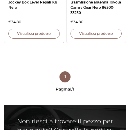
Jockey Box Lever Repair Kit
trasmissione antenna Toyota
Nero
Camry Gear Nero 86300-
33230
€
34,80
€
34,80
Visualizza prodotto
Visualizza prodotto
1
Pagina
1
/
1
Non riesci a trovare il pezzo per