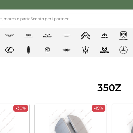
350Z
-30%
-15%