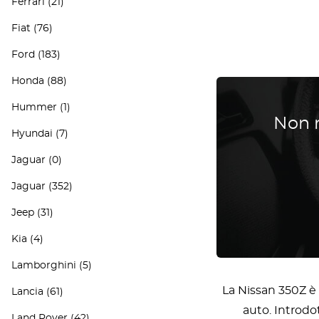
Ferrari
(21)
Fiat
(76)
Ford
(183)
Honda
(88)
Hummer
(1)
Non r
Hyundai
(7)
Jaguar
(0)
Jaguar
(352)
Jeep
(31)
Kia
(4)
Lamborghini
(5)
La Nissan 350Z è
Lancia
(61)
auto. Introdo
Land Rover
(42)