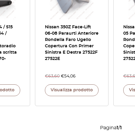
4 / S15
Nissan 350Z Face-Lift
Nissa
34 /
06-08 Paraurti Anteriore
05 Pa
Rondella Faro Ugello
Ronde
toradio
Copertura Con Primer
Coper
 scritta
Sinistra E Destra 27522F
Sinis
70-
27522E
2752
€
63,60
€
54,06
€
63,
rodotto
Visualizza prodotto
Vi
Pagina
1
/
1