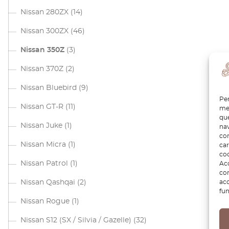
Nissan 280ZX
(14)
Nissan 300ZX
(46)
Nissan 350Z
(3)
Nissan 370Z
(2)
Nissan Bluebird
(9)
Per
Nissan GT-R
(11)
mem
que
Nissan Juke
(1)
nav
con
Nissan Micra
(1)
car
coo
Nissan Patrol
(1)
Acc
com
acc
Nissan Qashqai
(2)
fun
Nissan Rogue
(1)
Nissan S12 (SX / Silvia / Gazelle)
(32)