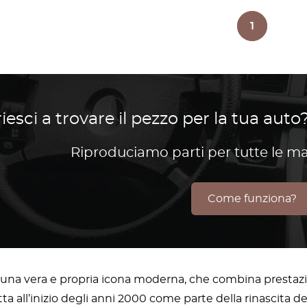
1
iesci a trovare il pezzo per la tua auto?
Riproduciamo parti per tutte le m
Come funziona?
 una vera e propria icona moderna, che combina prestazi
tta all’inizio degli anni 2000 come parte della rinascita d