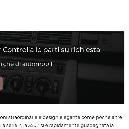
 Controlla le parti su richiesta.
arche di automobili
oni straordinarie e design elegante come poche altre
ella serie Z, la 350Z si è rapidamente guadagnata la