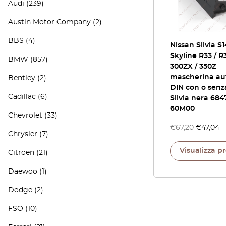
Audi
(239)
Austin Motor Company
(2)
BBS
(4)
Nissan Silvia S1
Skyline R33 / R
BMW
(857)
300ZX / 350Z
mascherina au
Bentley
(2)
DIN con o senza
Cadillac
(6)
Silvia nera 684
60M00
Chevrolet
(33)
€
67,20
€
47,04
Chrysler
(7)
Visualizza p
Citroen
(21)
Daewoo
(1)
Dodge
(2)
FSO
(10)