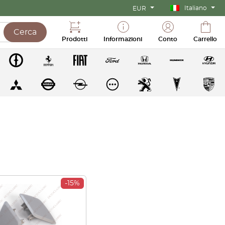
Italiano
EUR
Cerca
Prodotti
Informazioni
Conto
Carrello
-15%