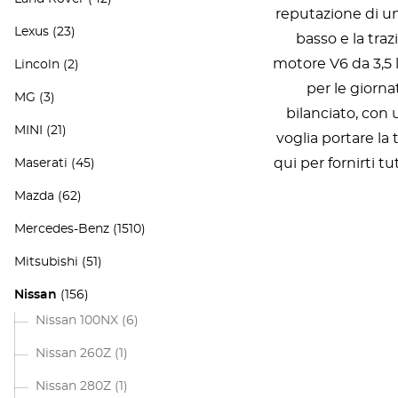
reputazione di un
Lexus
(23)
basso e la traz
motore V6 da 3,5 l
Lincoln
(2)
per le giorna
MG
(3)
bilanciato, con 
MINI
(21)
voglia portare la
qui per fornirti 
Maserati
(45)
Mazda
(62)
Mercedes-Benz
(1510)
Mitsubishi
(51)
Nissan
(156)
Nissan 100NX
(6)
Nissan 260Z
(1)
Nissan 280Z
(1)