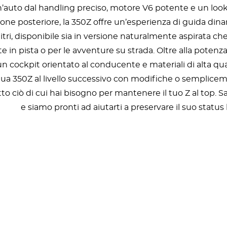
’auto dal handling preciso, motore V6 potente e un look d
ione posteriore, la 350Z offre un’esperienza di guida dina
itri, disponibile sia in versione naturalmente aspirata c
te in pista o per le avventure su strada. Oltre alla potenza
un cockpit orientato al conducente e materiali di alta qu
 tua 350Z al livello successivo con modifiche o semplice
tutto ciò di cui hai bisogno per mantenere il tuo Z al t
e siamo pronti ad aiutarti a preservare il suo status