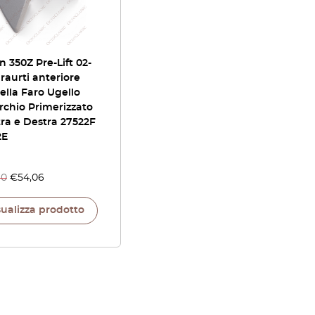
n 350Z Pre-Lift 02-
raurti anteriore
lla Faro Ugello
chio Primerizzato
tra e Destra 27522F
2E
60
€
54,06
sualizza prodotto