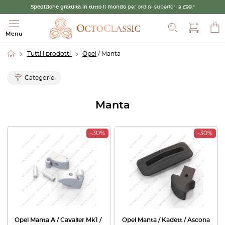
Spedizione gratuita in tutto il mondo
per ordini superiori a £99.*
Cerca
Menu
Tutti i prodotti
Opel
/ Manta
Categorie
Manta
-30%
-30%
Opel Manta A / Cavalier Mk1 /
Opel Manta / Kadett / Ascona