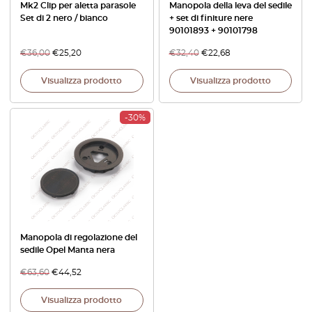
Mk2 Clip per aletta parasole
Manopola della leva del sedile
Set di 2 nero / bianco
+ set di finiture nere
90101893 + 90101798
€
36,00
€
25,20
€
32,40
€
22,68
Visualizza prodotto
Visualizza prodotto
-30%
Manopola di regolazione del
sedile Opel Manta nera
€
63,60
€
44,52
Visualizza prodotto