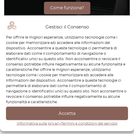
Come funziona?
Gestisci il Consenso
Per offrire le migliori esperienze, utilizziamo tecnologie come i
L’Opel Manta è una perfetta combinazione di stile e piacere
cookie per memorizzare e/o accedere alle informazioni del
di guida, un simbolo tra le coupé sportive europee. Con il
dispositivo. Acconsentire a queste tecnologie ci permetterà di
suo design aerodinamico e le prestazioni entusiasmanti, la
elaborare dati come il comportamento di navigazione o
identificativi unici su questo sito. Non acconsentire o revocare il
Manta è ancora oggi un’auto amata da appassionati e
consenso potrebbe influire negativamente su alcune funzionalità e
collezionisti. Da OctoClassic ci dedichiamo a fornire ai
caratteristiche.Per offrire le migliori esperienze, utilizziamo
proprietari della Manta una selezione di ricambi premium,
tecnologie come i cookie per memorizzare e/o accedere alle
informazioni del dispositivo. Acconsentire a queste tecnologie ci
studiati per garantire prestazioni e autenticità nel tempo.
permetterà di elaborare dati come il comportamento di
Grazie alla nostra esperienza e passione per le auto d’epoca,
navigazione o identificativi unici su questo sito. Non acconsentire o
ti aiutiamo a mantenere la tua Opel Manta in perfette
revocare il consenso potrebbe influire negativamente su alcune
funzionalità e caratteristiche.
condizioni. Scopri la nostra gamma e continua la tradizione
di questo modello iconico!
Accetta
Informativa sulla privacy
Termini e condizioni del servizio