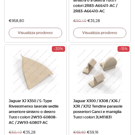
sinistra o a destra Tutti i
colori 2R83-A66411-AC /
2R83-A66410-AC
€
958,80
€
50,40
€
35,28
Visualizza prodotto
Visualizza prodotto
-30%
-15%
Jaguar XJ X350 / S-Type
Jaguar X300 / X308 / XJ6 /
Rivestimento laterale sedile
XJR / XJ12 Tendine parasole
anteriore sinistro o destro
posteriori Ganci e maniglia
Tutti i colori 2W93-60808-
Tutti i colori JLM11831
AC / 2W93-60807-AC
€
50,40
€
35,28
€
69,60
€
59,16