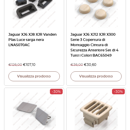
Jaguar XJ6 XJ8 XJR Vanden
Jaguar XJ6 XJ12 XJR X300
Plas Luce targa nera
Serie 3 Copertura di
LNA5070AC
Montaggio Cintura di
Sicurezza Anteriore Set di 4
Tutti i Colori BAC65049
€
126,00
€
107,10
€
36,00
€
30,60
Visualizza prodotto
Visualizza prodotto
-30%
-30%