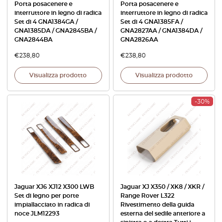
Porta posacenere e
Porta posacenere e
interruttore in legno di radica
interruttore in legno di radica
Set di 4 GNA1384GA /
Set di 4 GNA1385FA /
GNA1385DA / GNA2845BA /
GNA2827AA / GNA1384DA /
GNA2844BA
GNA2826AA
€
238,80
€
238,80
Visualizza prodotto
Visualizza prodotto
-30%
Jaguar XJ6 XJ12 X300 LWB
Jaguar XJ X350 / XK8 / XKR /
Set di legno per porte
Range Rover L322
impiallacciato in radica di
Rivestimento della guida
noce JLM12293
esterna del sedile anteriore a