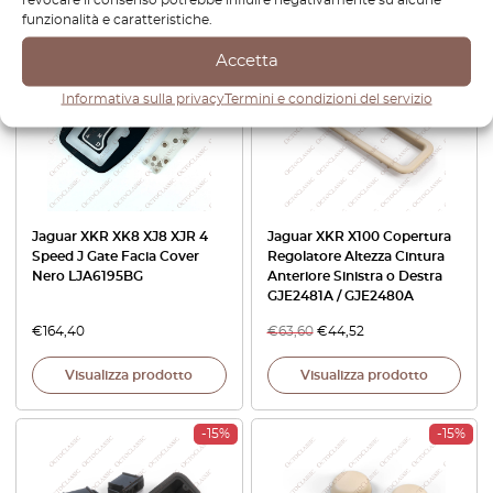
funzionalità e caratteristiche.
-30%
Accetta
Informativa sulla privacy
Termini e condizioni del servizio
Jaguar XKR XK8 XJ8 XJR 4
Jaguar XKR X100 Copertura
Speed J Gate Facia Cover
Regolatore Altezza Cintura
Nero LJA6195BG
Anteriore Sinistra o Destra
GJE2481A / GJE2480A
€
164,40
€
63,60
€
44,52
Visualizza prodotto
Visualizza prodotto
-15%
-15%