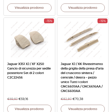
Visualizza prodotto
Visualizza prodotto
-15%
-15%
Jaguar X351 XJ / XF X250
Jaguar XJ / XK Rivestimento
Gancio di sicurezza per sedile
della griglia della presa d’aria
posteriore Set di 2 colori
del cruscotto sinistra /
C2C22456
centrale / destra – pezzo
unico Tutti i colori
GNC6601AA / GNC6616AA /
GNC6600AA
€
69,60
€
59,16
€
82,80
€
70,38
Visualizza prodotto
Visualizza prodotto