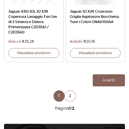
Jaguar X351 XJL XJ XJR
Jaguar XJ XJR Cruscotto
Copertura Lavaggio Fari Set
Griglia Aspiratore Bocchetta
di 2 Sinistra e Destra
Tutti i Colori GNA6100AA
Primerizzata C2D3561 /
C2D3560
€
50,40
€
35,28
€
28,80
€
20,16
Visualizza prodotto
Visualizza prodotto
Avanti
1
2
Pagina
1
/
2