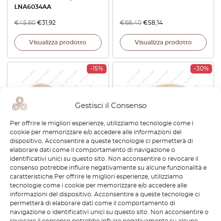
LNA6034AA
€
45,60
€
31,92
€
68,40
€
58,14
Visualizza prodotto
Visualizza prodotto
-15%
-30%
Gestisci il Consenso
Per offrire le migliori esperienze, utilizziamo tecnologie come i
cookie per memorizzare e/o accedere alle informazioni del
dispositivo. Acconsentire a queste tecnologie ci permetterà di
elaborare dati come il comportamento di navigazione o
Jaguar XJ8 XJR Manopole
Jaguar XJ8 XJR Copertura
identificativi unici su questo sito. Non acconsentire o revocare il
interruttore elettrico sedile
Interruttore Regolazione
consenso potrebbe influire negativamente su alcune funzionalità e
Set di 3 sinistra o destra
Sedile Sinistra o Destra
caratteristiche.Per offrire le migliori esperienze, utilizziamo
LNA6072AA LNA6070AA
LNA6031BB / LNA6030BB
tecnologie come i cookie per memorizzare e/o accedere alle
informazioni del dispositivo. Acconsentire a queste tecnologie ci
€
38,40
€
32,64
€
38,40
€
26,88
permetterà di elaborare dati come il comportamento di
navigazione o identificativi unici su questo sito. Non acconsentire o
Visualizza prodotto
Visualizza prodotto
revocare il consenso potrebbe influire negativamente su alcune