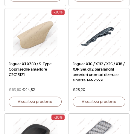
-30%
Jaguar XJ X350 / S-Type
Jaguar XJ6 / XJ12 / XJS / XJ8 /
Copri sedile anteriore
XJR Set di 2 parafanghi
C2C13121
anteriori cromati destra e
sinistra T4N23531
€
63,60
€
44,52
€
25,20
Visualizza prodotto
Visualizza prodotto
-30%