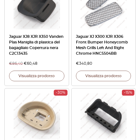
Jaguar XJ8 XJR X350 Vanden
Jaguar XJ X300 XJR X306
Plas Maniglia di plastica del
Front Bumper Honeycomb
bagagliaio Copertura nera
Mesh Grills Left And Right
C2C13435
Chrome HNC5504BB
€
86,40
€
60,48
€
340,80
Visualizza prodotto
Visualizza prodotto
-30%
-15%