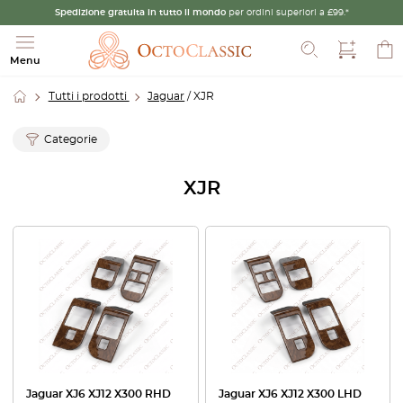
Spedizione gratuita in tutto il mondo
per ordini superiori a £99.*
Cerca
Menu
Tutti i prodotti
Jaguar
/ XJR
Categorie
XJR
Jaguar XJ6 XJ12 X300 RHD
Jaguar XJ6 XJ12 X300 LHD