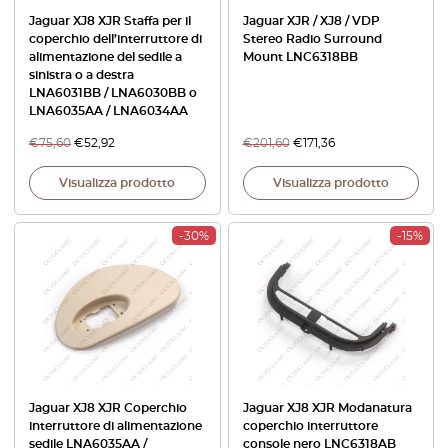
Jaguar XJ8 XJR Staffa per il
Jaguar XJR / XJ8 / VDP
coperchio dell’interruttore di
Stereo Radio Surround
alimentazione del sedile a
Mount LNC6318BB
sinistra o a destra
LNA6031BB / LNA6030BB o
LNA6035AA / LNA6034AA
€
75,60
€
52,92
€
201,60
€
171,36
Visualizza prodotto
Visualizza prodotto
-30%
-15%
Jaguar XJ8 XJR Coperchio
Jaguar XJ8 XJR Modanatura
interruttore di alimentazione
coperchio interruttore
sedile LNA6035AA /
console nero LNC6318AB