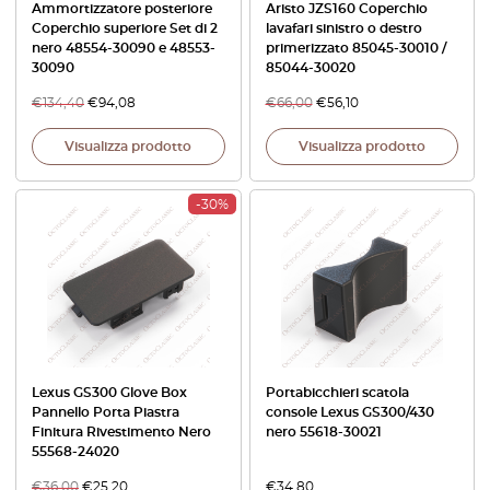
Ammortizzatore posteriore
Aristo JZS160 Coperchio
Coperchio superiore Set di 2
lavafari sinistro o destro
nero 48554-30090 e 48553-
primerizzato 85045-30010 /
30090
85044-30020
€
134,40
€
94,08
€
66,00
€
56,10
Visualizza prodotto
Visualizza prodotto
-30%
Lexus GS300 Glove Box
Portabicchieri scatola
Pannello Porta Piastra
console Lexus GS300/430
Finitura Rivestimento Nero
nero 55618-30021
55568-24020
€
36,00
€
25,20
€
34,80