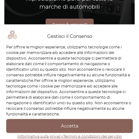
marche di automobili
Come funziona?
Gestisci il Consenso
Per offrire le migliori esperienze, utilizziamo tecnologie come i
cookie per memorizzare e/o accedere alle informazioni del
Il Lexus GS300 rappresenta la fusione ideale tra lusso,
dispositivo. Acconsentire a queste tecnologie ci permetterà di
elaborare dati come il comportamento di navigazione o
comfort e prestazioni. Questa berlina è progettata per
identificativi unici su questo sito. Non acconsentire o revocare il
offrire un’esperienza di guida raffinata, combinando motori
consenso potrebbe influire negativamente su alcune funzionalità e
potenti con tecnologie avanzate. In OctoClassic, ci
caratteristiche.Per offrire le migliori esperienze, utilizziamo
tecnologie come i cookie per memorizzare e/o accedere alle
impegniamo a mantenere gli alti standard del Lexus GS300.
informazioni del dispositivo. Acconsentire a queste tecnologie ci
Offriamo ricambi di alta qualità che aiutano a preservare il
permetterà di elaborare dati come il comportamento di
design elegante e le prestazioni superiori del veicolo,
navigazione o identificativi unici su questo sito. Non acconsentire o
revocare il consenso potrebbe influire negativamente su alcune
garantendo che continui a essere dinamico e affidabile
funzionalità e caratteristiche.
come il primo giorno. Con i nostri componenti progettati
con precisione, il tuo Lexus GS300 continuerà a offrire
Accetta
un’esperienza di guida eccezionale per molti anni.
Informativa sulla privacy
Termini e condizioni del servizio