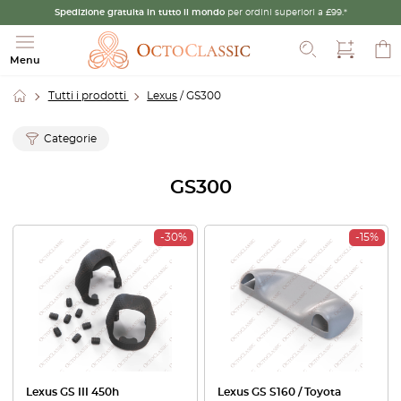
Spedizione gratuita in tutto il mondo
per ordini superiori a £99.*
Cerca
Menu
Tutti i prodotti
Lexus
/ GS300
Categorie
GS300
-30%
-15%
Lexus GS III 450h
Lexus GS S160 / Toyota