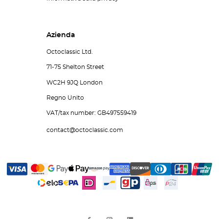
Azienda
Octoclassic Ltd.
71-75 Shelton Street
WC2H 9JQ London
Regno Unito
VAT/tax number: GB497559419
contact@octoclassic.com