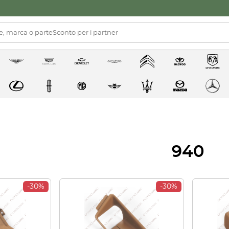
940
-30%
-30%