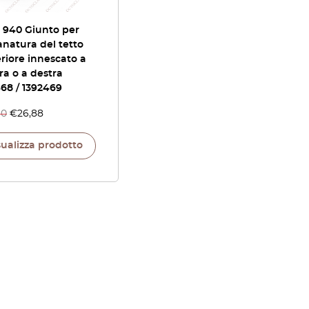
 940 Giunto per
natura del tetto
riore innescato a
tra o a destra
68 / 1392469
40
€
26,88
sualizza prodotto