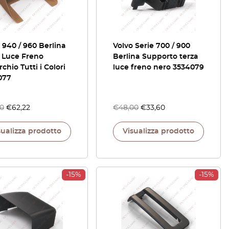
 940 / 960 Berlina
Volvo Serie 700 / 900
 Luce Freno
Berlina Supporto terza
chio Tutti i Colori
luce freno nero 3534079
077
20
€
62,22
€
48,00
€
33,60
sualizza prodotto
Visualizza prodotto
-15%
-15%