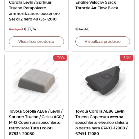
Corolla Levin / Sprinter
Engine Velocity Stack
Trueno Parapolvere
Throttle Air Flow Black
ammortizzatore posteriore
Set di 2 nero 48753-12010
€
44,40
€
37,74
€
44,40
Visualizza prodotto
Visualizza prodotto
-30%
-30%
Toyota Corolla AE86 / Levin /
Toyota Corolla AE86 Levin
Sprinter Trueno / Celica A60 /
Trueno Copertura interna
MR2 Copertura specchietto
specchietto elettrico sinistra
retrovisore Tutti i colori
o destra nera 67492-12080 /
87834-20080
67491-12080