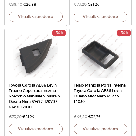
€
38,40
€
26,88
€
73,20
€
51,24
Visualizza prodotto
Visualizza prodotto
-30%
-30%
Toyota Corolla AE86 Levin
Telaio Maniglia Porta Interna
Trueno Copertura Interna
Toyota Corolla AE86 Levin
Specchio Manuale Sinistra o
Trueno MR2 Nero 69277-
Destra Nera 67492-12070 /
14030
67491-12070
€
73,20
€
51,24
€
46,80
€
32,76
Visualizza prodotto
Visualizza prodotto