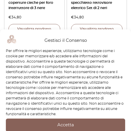
coperture cieche per foro
specchietto retrovisore
interruttore di 3 nere
elettrico Set di 2 neri
€
34,80
€
34,80
Visualizza prodotto
Visualizza prodotto
Gestisci il Consenso
Per offrire le migliori esperienze, utilizziamo tecnologie come i
cookie per memorizzare e/o accedere alle informazioni del
dispositivo. Acconsentire a queste tecnologie ci permetterà di
elaborare dati come il comportamento di navigazione o
identificativi unici su questo sito. Non acconsentire o revocare il
consenso potrebbe influire negativamente su alcune funzionalità e
caratteristiche.Per offrire le migliori esperienze, utilizziamo
tecnologie come i cookie per memorizzare e/o accedere alle
informazioni del dispositivo. Acconsentire a queste tecnologie ci
Toyota AE86 Ignition Leads
permetterà di elaborare dati come il comportamento di
Bracket 4A-GE Black 19242-
navigazione o identificativi unici su questo sito. Non acconsentire o
16040
revocare il consenso potrebbe influire negativamente su alcune
funzionalità e caratteristiche.
€
34,80
Accetta
Visualizza prodotto