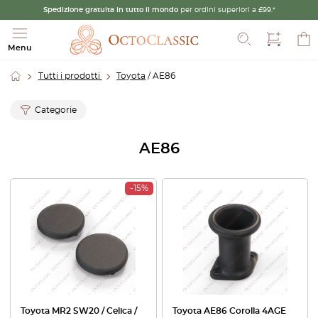
Spedizione gratuita in tutto il mondo
per ordini superiori a £99.*
Cerca
Menu
Tutti i prodotti
Toyota
/ AE86
Categorie
AE86
-15%
Toyota MR2 SW20 / Celica /
Toyota AE86 Corolla 4AGE