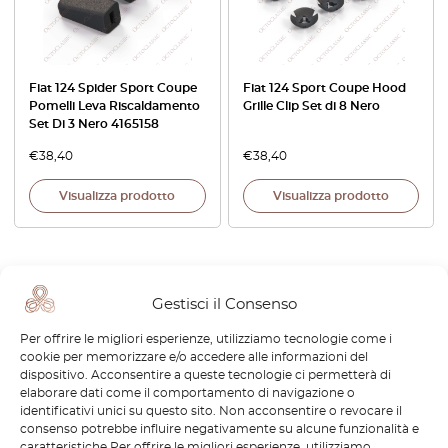
Fiat 124 Spider Sport Coupe
Fiat 124 Sport Coupe Hood
Pomelli Leva Riscaldamento
Grille Clip Set di 8 Nero
Set Di 3 Nero 4165158
€
38,40
€
38,40
Visualizza prodotto
Visualizza prodotto
Gestisci il Consenso
Per offrire le migliori esperienze, utilizziamo tecnologie come i
1
cookie per memorizzare e/o accedere alle informazioni del
dispositivo. Acconsentire a queste tecnologie ci permetterà di
Pagina
1
/
1
elaborare dati come il comportamento di navigazione o
identificativi unici su questo sito. Non acconsentire o revocare il
consenso potrebbe influire negativamente su alcune funzionalità e
caratteristiche.Per offrire le migliori esperienze, utilizziamo