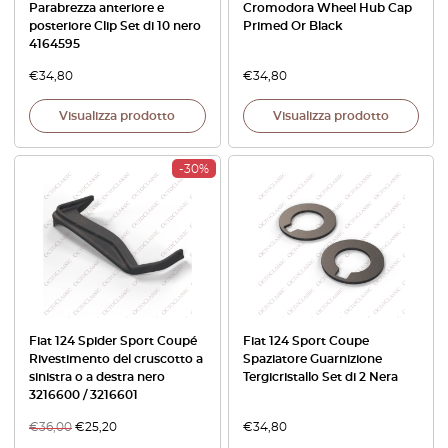
Parabrezza anteriore e
Cromodora Wheel Hub Cap
posteriore Clip Set di 10 nero
Primed Or Black
4164595
€
34,80
€
34,80
Visualizza prodotto
Visualizza prodotto
-30%
Fiat 124 Spider Sport Coupé
Fiat 124 Sport Coupe
Rivestimento del cruscotto a
Spaziatore Guarnizione
sinistra o a destra nero
Tergicristallo Set di 2 Nera
3216600 / 3216601
€
36,00
€
25,20
€
34,80