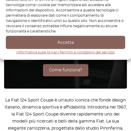
tecnologie come i cookie per memorizzare e/o accedere alle
informazioni del dispositivo. Acconsentire a queste tecnologie ci
Non riesci a trovare il pezzo per
permetterà di elaborare dati come il comportamento di
navigazione o identificativi unici su questo sito. Non acconsentire o
la tua auto? Controlla le parti su
revocare il consenso potrebbe influire negativamente su alcune
funzionalità e caratteristiche.
richiesta.
Accetta
Riproduciamo parti per tutte le
marche di automobili
Informativa sulla privacy
Termini e condizioni del servizio
Come funziona?
La Fiat 124 Sport Coupe è un’auto iconica che fonde design
italiano, dinamica sportiva e affidabilità. Introdotta nel 1967,
la Fiat 124 Sport Coupe divenne rapidamente uno dei
modelli più ricercati e belli della gamma Fiat. La sua
elegante carrozzeria, progettata dallo studio Pininfarina,