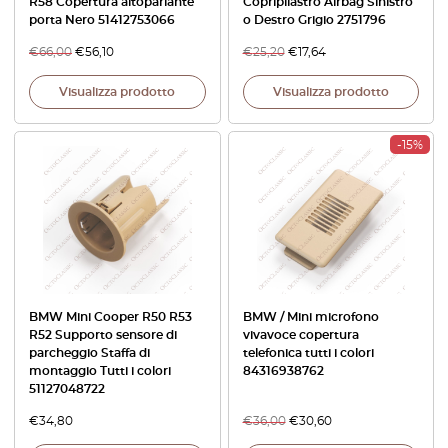
R58 Copertura altoparlante
Copripilastro Airbag Sinistro
porta Nero 51412753066
o Destro Grigio 2751796
€
66,00
€
56,10
€
25,20
€
17,64
Visualizza prodotto
Visualizza prodotto
-15%
BMW Mini Cooper R50 R53
BMW / Mini microfono
R52 Supporto sensore di
vivavoce copertura
parcheggio Staffa di
telefonica tutti i colori
montaggio Tutti i colori
84316938762
51127048722
€
34,80
€
36,00
€
30,60