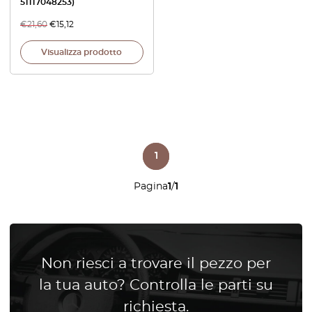
51117048253)
€
21,60
€
15,12
Visualizza prodotto
1
Pagina
1
/
1
Non riesci a trovare il pezzo per
la tua auto? Controlla le parti su
richiesta.