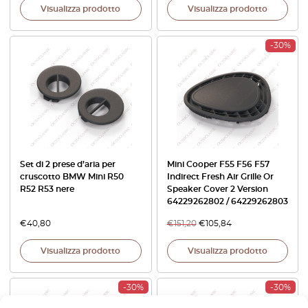
Visualizza prodotto
Visualizza prodotto
-30%
Set di 2 prese d’aria per
Mini Cooper F55 F56 F57
cruscotto BMW Mini R50
Indirect Fresh Air Grille Or
R52 R53 nere
Speaker Cover 2 Version
64229262802 / 64229262803
€
40,80
€
151,20
€
105,84
Visualizza prodotto
Visualizza prodotto
-30%
-30%