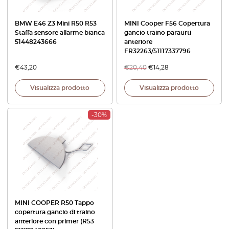
BMW E46 Z3 Mini R50 R53
MINI Cooper F56 Copertura
Staffa sensore allarme bianca
gancio traino paraurti
51448243666
anteriore
FR32263/51117337796
€
43,20
€
20,40
€
14,28
Visualizza prodotto
Visualizza prodotto
-30%
MINI COOPER R50 Tappo
copertura gancio di traino
anteriore con primer (R53