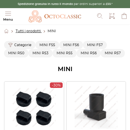
Spedizione gratuita in tutto il mondo
per ordini superiori a £99.*
Cerca
Menu
Tutti i prodotti
MINI
Categorie
MINI F55
MINI F56
MINI F57
MINI R50
MINI R53
MINI R55
MINI R56
MINI R57
MINI
-30%