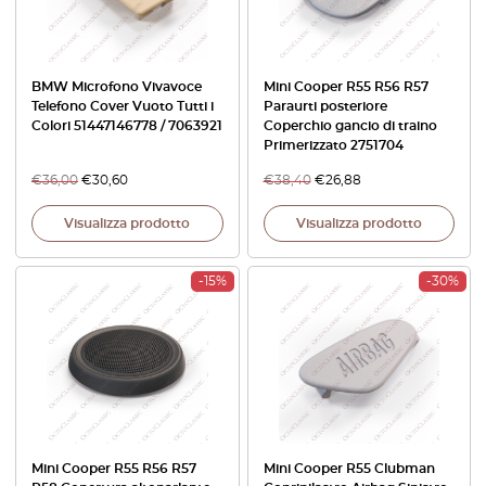
BMW Microfono Vivavoce
Mini Cooper R55 R56 R57
Telefono Cover Vuoto Tutti i
Paraurti posteriore
Colori 51447146778 / 7063921
Coperchio gancio di traino
Primerizzato 2751704
€
36,00
€
30,60
€
38,40
€
26,88
Visualizza prodotto
Visualizza prodotto
-15%
-30%
Mini Cooper R55 R56 R57
Mini Cooper R55 Clubman