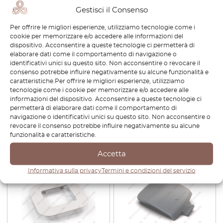
Gestisci il Consenso
Per offrire le migliori esperienze, utilizziamo tecnologie come i
cookie per memorizzare e/o accedere alle informazioni del
dispositivo. Acconsentire a queste tecnologie ci permetterà di
elaborare dati come il comportamento di navigazione o
identificativi unici su questo sito. Non acconsentire o revocare il
Mini Cooper S F54 F55 F56
Mini R56 R57 R58 R59 JCW
consenso potrebbe influire negativamente su alcune funzionalità e
F57 Custom Cruscotto
paraurti posteriore traino
caratteristiche.Per offrire le migliori esperienze, utilizziamo
Uscita Aria Auto Indicatori
gancio di traino griglia nera
tecnologie come i cookie per memorizzare e/o accedere alle
Foro 60mm Nero
51120413254
informazioni del dispositivo. Acconsentire a queste tecnologie ci
permetterà di elaborare dati come il comportamento di
€
201,60
€
141,12
€
75,60
€
52,92
navigazione o identificativi unici su questo sito. Non acconsentire o
revocare il consenso potrebbe influire negativamente su alcune
Visualizza prodotto
Visualizza prodotto
funzionalità e caratteristiche.
Accetta
-30%
Informativa sulla privacy
Termini e condizioni del servizio