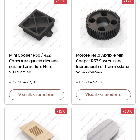
-30%
-15%
Mini Cooper R50 / R52
Motore Tetto Apribile Mini
Copertura gancio di traino
Cooper R57 Sostituzione
paraurti anteriore Nero
Ingranaggio di Trasmissione
51117127930
54342758446
€
32,40
€
22,68
€
63,60
€
54,06
Visualizza prodotto
Visualizza prodotto
-15%
-30%