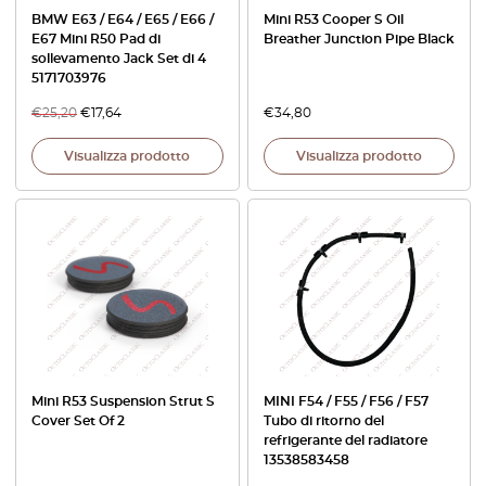
BMW E63 / E64 / E65 / E66 /
Mini R53 Cooper S Oil
E67 Mini R50 Pad di
Breather Junction Pipe Black
sollevamento Jack Set di 4
5171703976
€
25,20
€
17,64
€
34,80
Visualizza prodotto
Visualizza prodotto
Mini R53 Suspension Strut S
MINI F54 / F55 / F56 / F57
Cover Set Of 2
Tubo di ritorno del
refrigerante del radiatore
13538583458