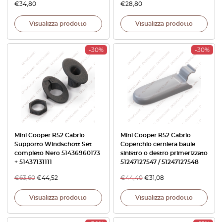
€
34,80
€
28,80
Visualizza prodotto
Visualizza prodotto
-30%
-30%
Mini Cooper R52 Cabrio
Mini Cooper R52 Cabrio
Supporto Windschott Set
Coperchio cerniera baule
completo Nero 51436960173
sinistro o destro primerizzato
+ 51437131111
51247127547 / 51247127548
€
63,60
€
44,52
€
44,40
€
31,08
Visualizza prodotto
Visualizza prodotto