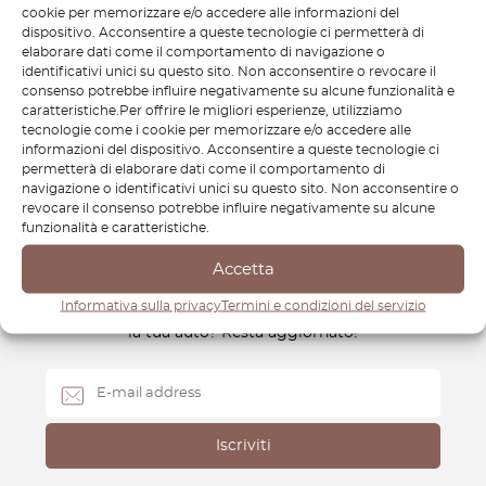
collezionisti e gli amanti delle auto d’epoca. In OctoClassic,
cookie per memorizzare e/o accedere alle informazioni del
dispositivo. Acconsentire a queste tecnologie ci permetterà di
ci specializziamo nel mantenere le prestazioni e lo stile
elaborare dati come il comportamento di navigazione o
senza tempo della Mazda RX 2, assicurandoci che questo
identificativi unici su questo sito. Non acconsentire o revocare il
veicolo iconico continui a catturare l’attenzione per gli anni
consenso potrebbe influire negativamente su alcune funzionalità e
caratteristiche.Per offrire le migliori esperienze, utilizziamo
a venire.
tecnologie come i cookie per memorizzare e/o accedere alle
informazioni del dispositivo. Acconsentire a queste tecnologie ci
permetterà di elaborare dati come il comportamento di
navigazione o identificativi unici su questo sito. Non acconsentire o
revocare il consenso potrebbe influire negativamente su alcune
funzionalità e caratteristiche.
Newsletter
Accetta
Come farai a sapere quando rilasciamo nuove parti per
Informativa sulla privacy
Termini e condizioni del servizio
la tua auto? Resta aggiornato!