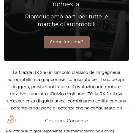
richiesta.
Riproduciamo parti per tutte le
marche di automobili
Come funziona?
La Mazda RX 2 è un simbolo classico dell’ingegneria
automobilistica giapponese, conosciuta per il suo design
leggero, prestazioni fluide e il rivoluzionario motore
rotativo. Lanciata all’inizio degli anni ’70, la RX 2 offriva
un’esperienza di guida unica, combinando agilità con una
potente erogazione di potenza che ha conquistato gli
appassionati di auto. Che sia su strada aperta o tra le strade
Gestisci il Consenso
della città, la RX 2 si distingue per il suo equilibrio e la sua
maneggevolezza, rendendola una delle preferite tra i
Per offrire le migliori esperienze, utilizziamo tecnologie come i