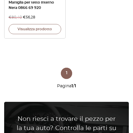
Maniglia per tetto interno
Nera 0866 69 920
€
80,40
€
56,28
Visualizza prodotto
1
Pagina
1
/
1
Non riesci a trovare il pezzo per
la tua auto? Controlla le parti su