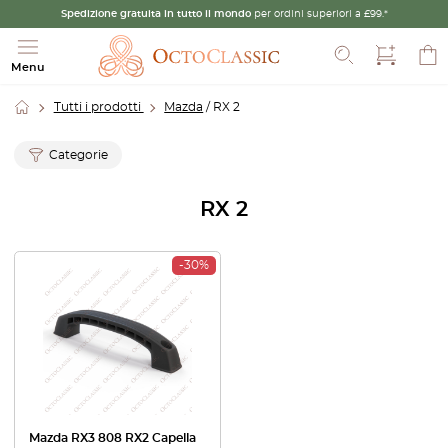
Spedizione gratuita in tutto il mondo
per ordini superiori a £99.*
Cerca
Menu
Tutti i prodotti
Mazda
/ RX 2
Categorie
RX 2
-30%
Mazda RX3 808 RX2 Capella