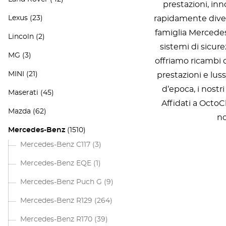
prestazioni, in
Lexus
(23)
rapidamente diven
famiglia Mercedes
Lincoln
(2)
sistemi di sicur
MG
(3)
offriamo ricambi d
MINI
(21)
prestazioni e lu
d’epoca, i nost
Maserati
(45)
Affidati a OctoC
Mazda
(62)
no
Mercedes-Benz
(1510)
Mercedes-Benz C117
(3)
Mercedes-Benz EQE
(1)
Mercedes-Benz Puch G
(9)
Mercedes-Benz R129
(264)
Mercedes-Benz R170
(39)