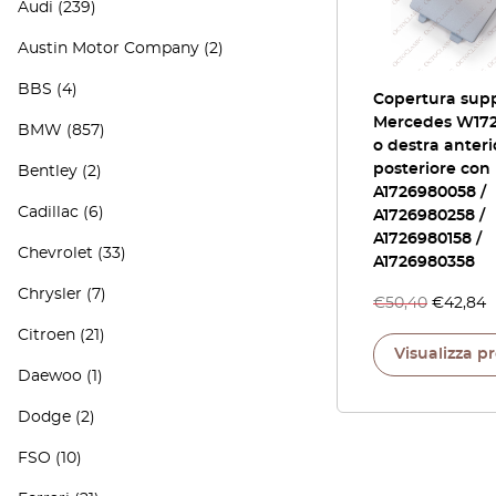
Audi
(239)
Austin Motor Company
(2)
BBS
(4)
Copertura supp
Mercedes W172 
BMW
(857)
o destra anteri
posteriore con
Bentley
(2)
A1726980058 /
Cadillac
(6)
A1726980258 /
A1726980158 /
Chevrolet
(33)
A1726980358
Chrysler
(7)
€
50,40
€
42,84
Citroen
(21)
Visualizza p
Daewoo
(1)
Dodge
(2)
FSO
(10)