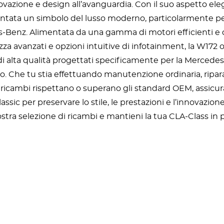
novazione e design all’avanguardia. Con il suo aspetto el
tata un simbolo del lusso moderno, particolarmente per 
-Benz. Alimentata da una gamma di motori efficienti e 
ezza avanzati e opzioni intuitive di infotainment, la W172
i alta qualità progettati specificamente per la Mercedes W
sso. Che tu stia effettuando manutenzione ordinaria, rip
ri ricambi rispettano o superano gli standard OEM, assicu
lassic per preservare lo stile, le prestazioni e l’innovazi
stra selezione di ricambi e mantieni la tua CLA-Class in p