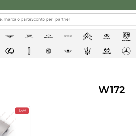
W172
-15%