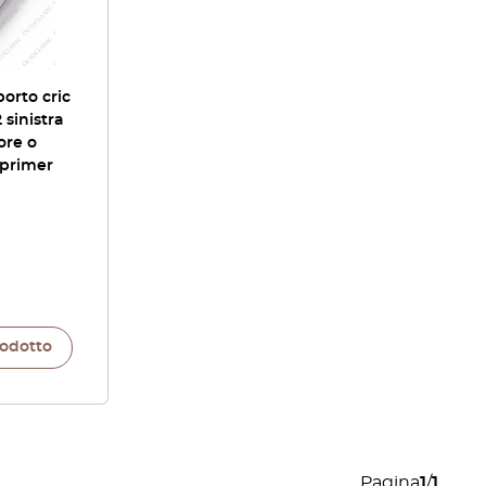
orto cric
sinistra
ore o
 primer
rodotto
Pagina
1
/
1